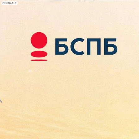
РЕКЛАМА
Афиша Plus
#телегид
Фонтанка.ру
Сегодня:
2026.08.07
22:30
Афиша Plus
кино
спектакли
выставки
концерты
лекции
книги
афиша плюс
новости
+