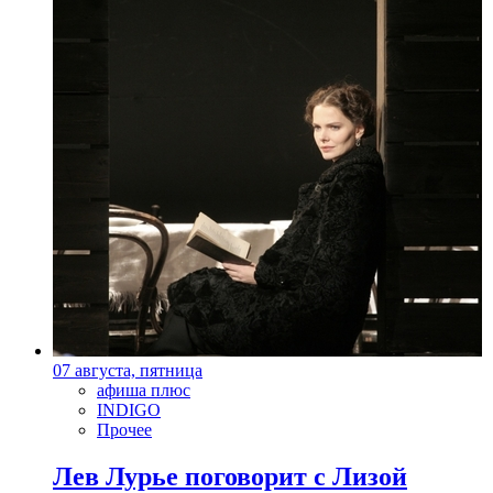
07 августа, пятница
афиша плюс
INDIGO
Прочее
Лев Лурье поговорит с Лизой