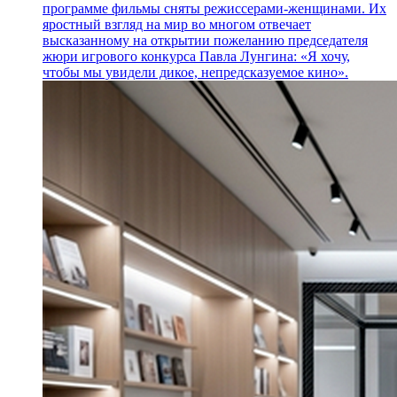
программе фильмы сняты режиссерами-женщинами. Их
яростный взгляд на мир во многом отвечает
высказанному на открытии пожеланию председателя
жюри игрового конкурса Павла Лунгина: «Я хочу,
чтобы мы увидели дикое, непредсказуемое кино».