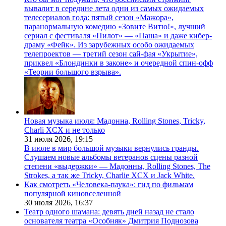
вывалит в середине лета одни из самых ожидаемых
телесериалов года: пятый сезон «Мажора»,
паранормальную комедию «Зовите Витю!», лучший
сериал с фестиваля «Пилот» — «Паша» и даже кибер-
драму «Фейк». Из зарубежных особо ожидаемых
телепроектов — третий сезон сай-фая «Укрытие»,
приквел «Блондинки в законе» и очередной спин-офф
«Теории большого взрыва».
Новая музыка июля: Мадонна, Rolling Stones, Tricky,
Charli XCX и не только
31 июля 2026,
19:15
В июле в мир большой музыки вернулись гранды.
Слушаем новые альбомы ветеранов сцены разной
степени «выдержки» — Мадонны, Rolling Stones, The
Strokes, а так же Tricky, Charlie XCX и Jack White.
Как смотреть «Человека-паука»: гид по фильмам
популярной киновселенной
30 июля 2026,
16:37
Театр одного шамана: девять дней назад не стало
основателя театра «Особняк» Дмитрия Поднозова