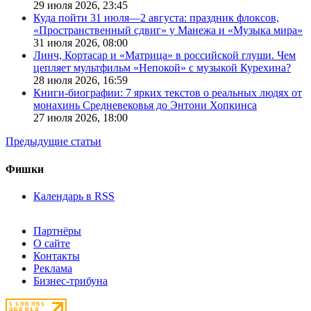
29 июля 2026,
23:45
Куда пойти 31 июля—2 августа: праздник флоксов,
«Пространственный сдвиг» у Манежа и «Музыка мира»
31 июля 2026,
08:00
Линч, Кортасар и «Матрица» в российской глуши. Чем
цепляет мультфильм «Непокой» с музыкой Курехина?
28 июля 2026,
16:59
Книги-биографии: 7 ярких текстов о реальных людях от
монахинь Средневековья до Энтони Хопкинса
27 июля 2026,
18:00
Предыдущие статьи
Фишки
Календарь в RSS
Партнёры
О сайте
Контакты
Реклама
Бизнес-трибуна