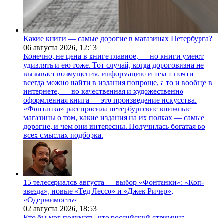
Какие книги — самые дорогие в магазинах Петербурга?
06 августа 2026,
12:13
Конечно, не цена в книге главное, — но книги умеют
удивлять и ею тоже. Тот случай, когда дороговизна не
вызывает возмущения: информацию и текст почти
всегда можно найти в издания попроще, а то и вообще в
интернете, — но качественная и художественно
оформленная книга — это произведение искусства.
«Фонтанка» расспросила петербургские книжные
магазины о том, какие издания на их полках — самые
дорогие, и чем они интересны. Получилась богатая во
всех смыслах подборка.
15 телесериалов августа — выбор «Фонтанки»: «Коп-
звезда», новые «Тед Лессо» и «Джек Ричер»,
«Одержимость»
02 августа 2026,
18:53
Кто бы мог подумать, что российский стриминг