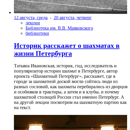
12 августа, среда
-
20 августа, четверг
лекции
Библиотека им. В.В. Маяковского
библиотеки
Историк расскажет о шахматах в
жизни Петербурга
Татьяна Ивановская, историк, гид, исследователь и
популяризатор истории шахмат в Петербурге, автор
проекта «Шахматный Петербург», расскажет, где в
городе за шахматной доской могли сойтись люди из
разных сословий, как шахматы перебирались из дворцов
и особняков в трактиры, а затем и в клубы, и почему
шахматной столицей России стал именно Петербург. А
на другой лекции посмотрим на шахматную партию как
на текст.