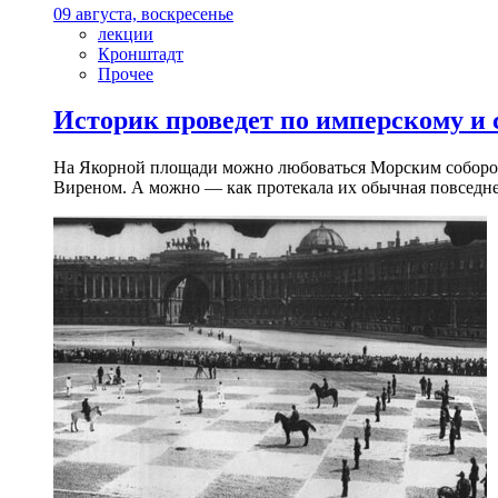
09 августа, воскресенье
лекции
Кронштадт
Прочее
Историк проведет по имперскому и
На Якорной площади можно любоваться Морским собором 
Виреном. А можно — как протекала их обычная повседнев