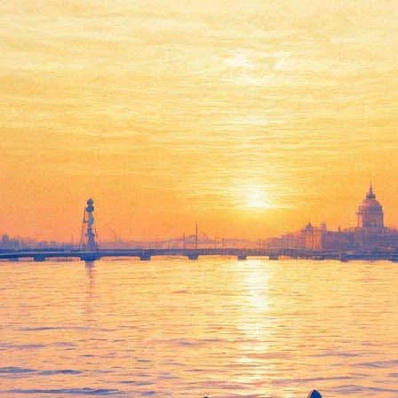
ный творчеству Чеслава Милоша