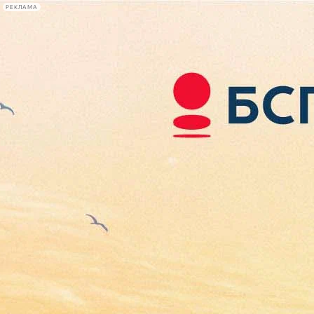
РЕКЛАМА
Афиша Plus
#телегид
Фонтанка.ру
Сегодня:
2026.08.08
19:15
Афиша Plus
кино
спектакли
выставки
концерты
лекции
книги
афиша плюс
новости
+