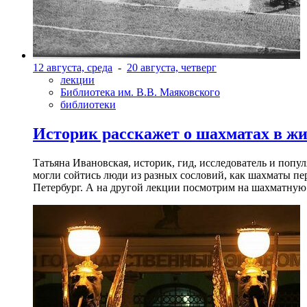
12 августа, среда
-
20 августа, четверг
лекции
Библиотека им. В.В. Маяковского
библиотеки
Историк расскажет о шахматах в ж
Татьяна Ивановская, историк, гид, исследователь и попу
могли сойтись люди из разных сословий, как шахматы пер
Петербург. А на другой лекции посмотрим на шахматную 