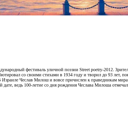
ународный фестиваль уличной поэзии Street poetry-2012. Зрите
тировал со своими стихами в 1934 году и творил до 93 лет, пок
В Израиле Чеслав Милош и вовсе причислен к праведникам мира 
й дате, ведь 100-летие со дня рождения Чеслава Милоша отмечало