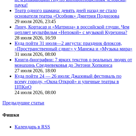
паука!
Театр одного шамана: девять дней назад не стало
основателя театра «Особняк» Дмитрия Поднозова
29 июля 2026,
23:45
Линч, Кортасар и «Матрица» в российской глуши. Чем
цепляет мультфильм «Непокой» с музыкой Курехина?
28 июля 2026,
16:59
Куда пойти 31 июля—2 августа: праздник флоксов,
«Пространственный сдвиг» у Манежа и «Музыка мира»
31 июля 2026,
08:00
Книги-биографии: 7 ярких текстов о реальных людях от
монахинь Средневековья до Энтони Хопкинса
27 июля 2026,
18:00
Куда пойти 24 — 26 июля: Джазовый фестиваль по
всему городу, «Окна Открой» и уличные театры в
ЦПКиО
24 июля 2026,
08:00
Предыдущие статьи
Фишки
Календарь в RSS