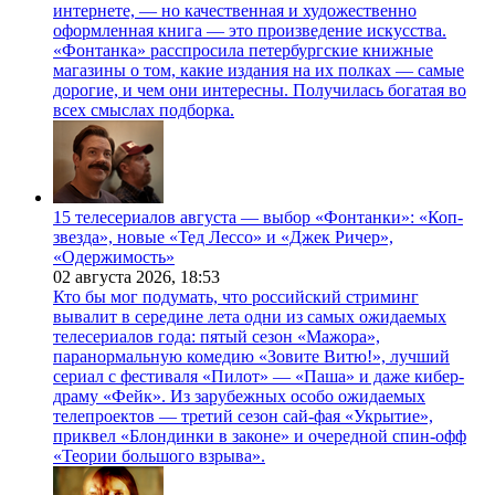
интернете, — но качественная и художественно
оформленная книга — это произведение искусства.
«Фонтанка» расспросила петербургские книжные
магазины о том, какие издания на их полках — самые
дорогие, и чем они интересны. Получилась богатая во
всех смыслах подборка.
15 телесериалов августа — выбор «Фонтанки»: «Коп-
звезда», новые «Тед Лессо» и «Джек Ричер»,
«Одержимость»
02 августа 2026,
18:53
Кто бы мог подумать, что российский стриминг
вывалит в середине лета одни из самых ожидаемых
телесериалов года: пятый сезон «Мажора»,
паранормальную комедию «Зовите Витю!», лучший
сериал с фестиваля «Пилот» — «Паша» и даже кибер-
драму «Фейк». Из зарубежных особо ожидаемых
телепроектов — третий сезон сай-фая «Укрытие»,
приквел «Блондинки в законе» и очередной спин-офф
«Теории большого взрыва».