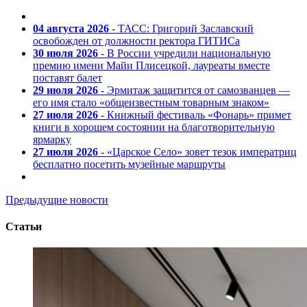
04 августа 2026
- ТАСС: Григорий Заславский
освобожден от должности ректора ГИТИСа
30 июля 2026
- В России учредили национальную
премию имени Майи Плисецкой, лауреаты вместе
поставят балет
29 июля 2026
- Эрмитаж защитится от самозванцев —
его имя стало «общеизвестным товарным знаком»
27 июля 2026
- Книжный фестиваль «Фонарь» примет
книги в хорошем состоянии на благотворительную
ярмарку
27 июля 2026
- «Царское Село» зовет тезок императриц
бесплатно посетить музейные маршруты
Предыдущие новости
Статьи