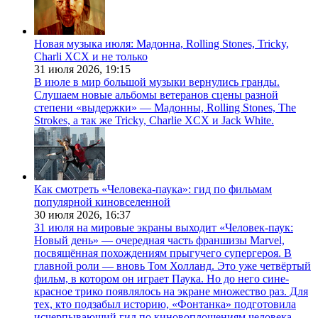
Новая музыка июля: Мадонна, Rolling Stones, Tricky,
Charli XCX и не только
31 июля 2026,
19:15
В июле в мир большой музыки вернулись гранды.
Слушаем новые альбомы ветеранов сцены разной
степени «выдержки» — Мадонны, Rolling Stones, The
Strokes, а так же Tricky, Charlie XCX и Jack White.
Как смотреть «Человека-паука»: гид по фильмам
популярной киновселенной
30 июля 2026,
16:37
31 июля на мировые экраны выходит «Человек-паук:
Новый день» — очередная часть франшизы Marvel,
посвящённая похождениям прыгучего супергероя. В
главной роли — вновь Том Холланд. Это уже четвёртый
фильм, в котором он играет Паука. Но до него сине-
красное трико появлялось на экране множество раз. Для
тех, кто подзабыл историю, «Фонтанка» подготовила
исчерпывающий гид по киновоплощениям человека-