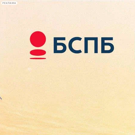
РЕКЛАМА
Афиша Plus
#телегид
Фонтанка.ру
Сегодня:
2026.08.07
13:47
Афиша Plus
кино
спектакли
выставки
концерты
лекции
книги
афиша плюс
новости
+