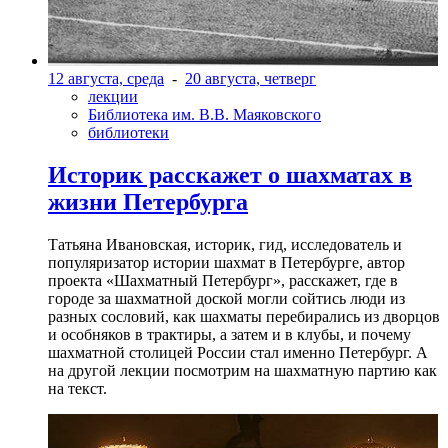
12 августа, среда
-
20 августа, четверг
лекции
Библиотека им. В.В. Маяковского
библиотеки
Историк расскажет о шахматах в
жизни Петербурга
Татьяна Ивановская, историк, гид, исследователь и
популяризатор истории шахмат в Петербурге, автор
проекта «Шахматный Петербург», расскажет, где в
городе за шахматной доской могли сойтись люди из
разных сословий, как шахматы перебирались из дворцов
и особняков в трактиры, а затем и в клубы, и почему
шахматной столицей России стал именно Петербург. А
на другой лекции посмотрим на шахматную партию как
на текст.