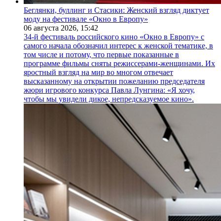
Беглянки, буллинг и Стасики: Женский взгляд диктует
моду на фестивале «Окно в Европу»
06 августа 2026,
15:42
34-й фестиваль российского кино «Окно в Европу» с
самого начала обозначил интерес к женской тематике, в
том числе и потому, что первые показанные в
программе фильмы сняты режиссерами-женщинами. Их
яростный взгляд на мир во многом отвечает
высказанному на открытии пожеланию председателя
жюри игрового конкурса Павла Лунгина: «Я хочу,
чтобы мы увидели дикое, непредсказуемое кино».