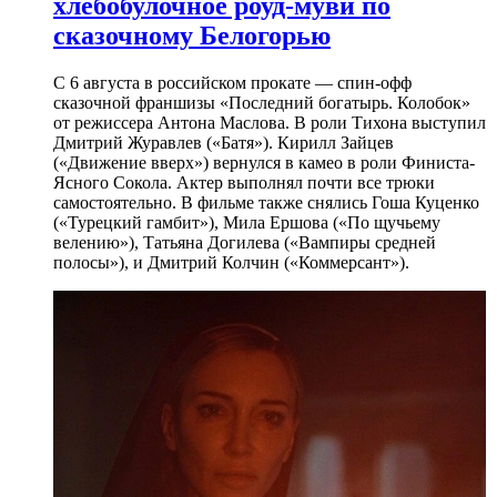
хлебобулочное роуд-муви по
сказочному Белогорью
С 6 августа в российском прокате — спин-офф
сказочной франшизы «Последний богатырь. Колобок»
от режиссера Антона Маслова. В роли Тихона выступил
Дмитрий Журавлев («Батя»). Кирилл Зайцев
(«Движение вверх») вернулся в камео в роли Финиста-
Ясного Сокола. Актер выполнял почти все трюки
самостоятельно. В фильме также снялись Гоша Куценко
(«Турецкий гамбит»), Мила Ершова («По щучьему
велению»), Татьяна Догилева («Вампиры средней
полосы»), и Дмитрий Колчин («Коммерсант»).