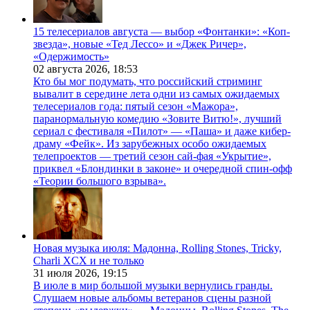
15 телесериалов августа — выбор «Фонтанки»: «Коп-
звезда», новые «Тед Лессо» и «Джек Ричер»,
«Одержимость»
02 августа 2026,
18:53
Кто бы мог подумать, что российский стриминг
вывалит в середине лета одни из самых ожидаемых
телесериалов года: пятый сезон «Мажора»,
паранормальную комедию «Зовите Витю!», лучший
сериал с фестиваля «Пилот» — «Паша» и даже кибер-
драму «Фейк». Из зарубежных особо ожидаемых
телепроектов — третий сезон сай-фая «Укрытие»,
приквел «Блондинки в законе» и очередной спин-офф
«Теории большого взрыва».
Новая музыка июля: Мадонна, Rolling Stones, Tricky,
Charli XCX и не только
31 июля 2026,
19:15
В июле в мир большой музыки вернулись гранды.
Слушаем новые альбомы ветеранов сцены разной