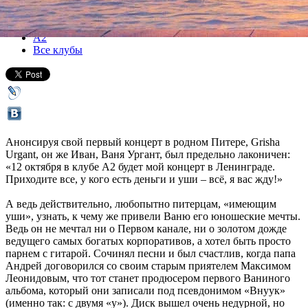
Все концерты
А2
Все клубы
Анонсируя свой первый концерт в родном Питере, Grisha
Urgant, он же Иван, Ваня Ургант, был предельно лаконичен:
«12 октября в клубе А2 будет мой концерт в Ленинграде.
Приходите все, у кого есть деньги и уши – всё, я вас жду!»
А ведь действительно, любопытно питерцам, «имеющим
уши», узнать, к чему же привели Ваню его юношеские мечты.
Ведь он не мечтал ни о Первом канале, ни о золотом дожде
ведущего самых богатых корпоративов, а хотел быть просто
парнем с гитарой. Сочинял песни и был счастлив, когда папа
Андрей договорился со своим старым приятелем Максимом
Леонидовым, что тот станет продюсером первого Ваниного
альбома, который они записали под псевдонимом «Внуук»
(именно так: с двумя «у»). Диск вышел очень недурной, но