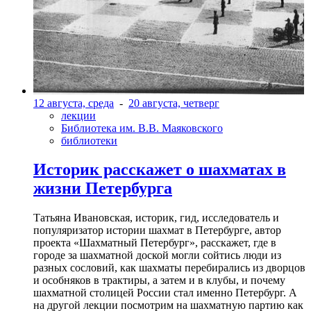
12 августа, среда
-
20 августа, четверг
лекции
Библиотека им. В.В. Маяковского
библиотеки
Историк расскажет о шахматах в
жизни Петербурга
Татьяна Ивановская, историк, гид, исследователь и
популяризатор истории шахмат в Петербурге, автор
проекта «Шахматный Петербург», расскажет, где в
городе за шахматной доской могли сойтись люди из
разных сословий, как шахматы перебирались из дворцов
и особняков в трактиры, а затем и в клубы, и почему
шахматной столицей России стал именно Петербург. А
на другой лекции посмотрим на шахматную партию как