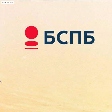
РЕКЛАМА
Афиша Plus
#телегид
Фонтанка.ру
Сегодня:
2026.08.09
08:53
Афиша Plus
кино
спектакли
выставки
концерты
лекции
книги
афиша плюс
новости
+