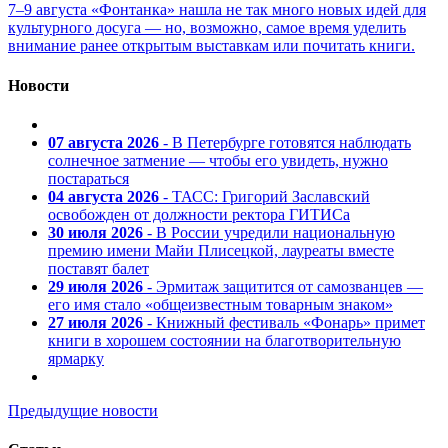
7–9 августа «Фонтанка» нашла не так много новых идей для
культурного досуга — но, возможно, самое время уделить
внимание ранее открытым выставкам или почитать книги.
Новости
07 августа 2026
- В Петербурге готовятся наблюдать
солнечное затмение — чтобы его увидеть, нужно
постараться
04 августа 2026
- ТАСС: Григорий Заславский
освобожден от должности ректора ГИТИСа
30 июля 2026
- В России учредили национальную
премию имени Майи Плисецкой, лауреаты вместе
поставят балет
29 июля 2026
- Эрмитаж защитится от самозванцев —
его имя стало «общеизвестным товарным знаком»
27 июля 2026
- Книжный фестиваль «Фонарь» примет
книги в хорошем состоянии на благотворительную
ярмарку
Предыдущие новости