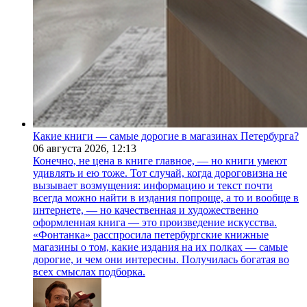
Какие книги — самые дорогие в магазинах Петербурга?
06 августа 2026,
12:13
Конечно, не цена в книге главное, — но книги умеют
удивлять и ею тоже. Тот случай, когда дороговизна не
вызывает возмущения: информацию и текст почти
всегда можно найти в издания попроще, а то и вообще в
интернете, — но качественная и художественно
оформленная книга — это произведение искусства.
«Фонтанка» расспросила петербургские книжные
магазины о том, какие издания на их полках — самые
дорогие, и чем они интересны. Получилась богатая во
всех смыслах подборка.