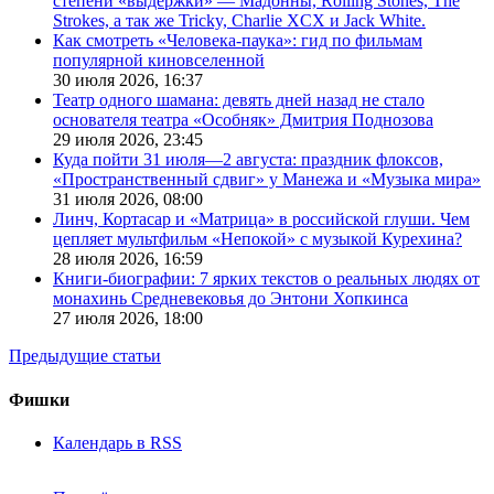
степени «выдержки» — Мадонны, Rolling Stones, The
Strokes, а так же Tricky, Charlie XCX и Jack White.
Как смотреть «Человека-паука»: гид по фильмам
популярной киновселенной
30 июля 2026,
16:37
Театр одного шамана: девять дней назад не стало
основателя театра «Особняк» Дмитрия Поднозова
29 июля 2026,
23:45
Куда пойти 31 июля—2 августа: праздник флоксов,
«Пространственный сдвиг» у Манежа и «Музыка мира»
31 июля 2026,
08:00
Линч, Кортасар и «Матрица» в российской глуши. Чем
цепляет мультфильм «Непокой» с музыкой Курехина?
28 июля 2026,
16:59
Книги-биографии: 7 ярких текстов о реальных людях от
монахинь Средневековья до Энтони Хопкинса
27 июля 2026,
18:00
Предыдущие статьи
Фишки
Календарь в RSS