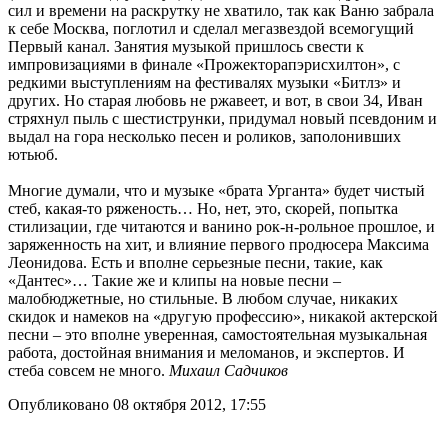
сил и времени на раскрутку не хватило, так как Ваню забрала
к себе Москва, поглотил и сделал мегазвездой всемогущий
Первый канал. Занятия музыкой пришлось свести к
импровизациями в финале «Прожекторапэрисхилтон», с
редкими выступлениям на фестивалях музыки «Битлз» и
других. Но старая любовь не ржавеет, и вот, в свои 34, Иван
стряхнул пыль с шестиструнки, придумал новый псевдоним и
выдал на гора несколько песен и роликов, заполонивших
ютьюб.
Многие думали, что и музыке «брата Урганта» будет чистый
стеб, какая-то ряженость… Но, нет, это, скорей, попытка
стилизации, где читаются и ванино рок-н-рольное прошлое, и
заряженность на хит, и влияние первого продюсера Максима
Леонидова. Есть и вполне серьезные песни, такие, как
«Дантес»… Такие же и клипы на новые песни –
малобюджетные, но стильные. В любом случае, никаких
скидок и намеков на «другую профессию», никакой актерской
песни – это вполне уверенная, самостоятельная музыкальная
работа, достойная внимания и меломанов, и экспертов. И
стеба совсем не много.
Михаил Садчиков
Опубликовано 08 октября 2012, 17:55