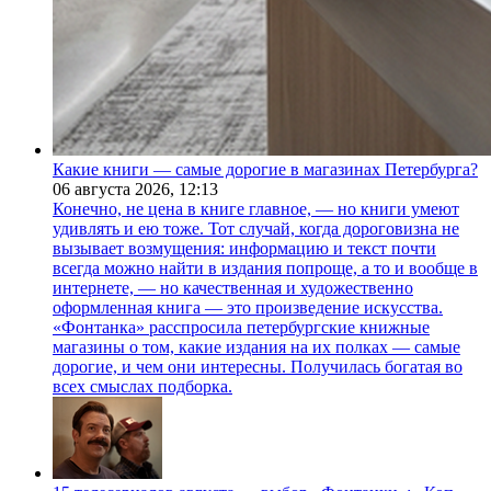
Какие книги — самые дорогие в магазинах Петербурга?
06 августа 2026,
12:13
Конечно, не цена в книге главное, — но книги умеют
удивлять и ею тоже. Тот случай, когда дороговизна не
вызывает возмущения: информацию и текст почти
всегда можно найти в издания попроще, а то и вообще в
интернете, — но качественная и художественно
оформленная книга — это произведение искусства.
«Фонтанка» расспросила петербургские книжные
магазины о том, какие издания на их полках — самые
дорогие, и чем они интересны. Получилась богатая во
всех смыслах подборка.