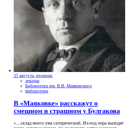
25 августа, вторник
лекции
Библиотека им. В.В. Маяковского
библиотеки
В «Маяковке» расскажут о
смешном и страшном у Булгакова
»…склад моего ума сатирический. Из-под пера выходят