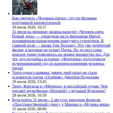
Как смотреть «Человека-паука»: гид по фильмам
популярной киновселенной
30 июля 2026,
16:37
31 июля на мировые экраны выходит «Человек-паук:
Новый день» — очередная часть франшизы Marvel,
посвящённая похождениям прыгучего супергероя. В
главной роли — вновь Том Холланд. Это уже четвёртый
фильм, в котором он играет Паука. Но до него сине-
красное трико появлялось на экране множество раз. Для
тех, кто подзабыл историю, «Фонтанка» подготовила
исчерпывающий гид по киновоплощениям человека-
паука!
Театр одного шамана: девять дней назад не стало
основателя театра «Особняк» Дмитрия Поднозова
29 июля 2026,
23:45
Линч, Кортасар и «Матрица» в российской глуши. Чем
цепляет мультфильм «Непокой» с музыкой Курехина?
28 июля 2026,
16:59
Куда пойти 31 июля—2 августа: праздник флоксов,
«Пространственный сдвиг» у Манежа и «Музыка мира»
31 июля 2026,
08:00