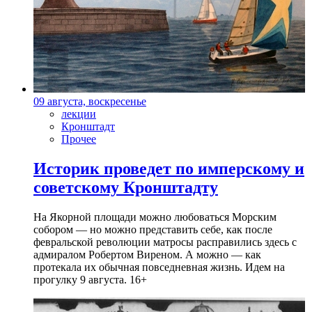
09 августа, воскресенье
лекции
Кронштадт
Прочее
Историк проведет по имперскому и
советскому Кронштадту
На Якорной площади можно любоваться Морским
собором — но можно представить себе, как после
февральской революции матросы расправились здесь с
адмиралом Робертом Виреном. А можно — как
протекала их обычная повседневная жизнь. Идем на
прогулку 9 августа. 16+