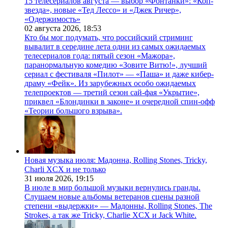
15 телесериалов августа — выбор «Фонтанки»: «Коп-
звезда», новые «Тед Лессо» и «Джек Ричер»,
«Одержимость»
02 августа 2026,
18:53
Кто бы мог подумать, что российский стриминг
вывалит в середине лета одни из самых ожидаемых
телесериалов года: пятый сезон «Мажора»,
паранормальную комедию «Зовите Витю!», лучший
сериал с фестиваля «Пилот» — «Паша» и даже кибер-
драму «Фейк». Из зарубежных особо ожидаемых
телепроектов — третий сезон сай-фая «Укрытие»,
приквел «Блондинки в законе» и очередной спин-офф
«Теории большого взрыва».
Новая музыка июля: Мадонна, Rolling Stones, Tricky,
Charli XCX и не только
31 июля 2026,
19:15
В июле в мир большой музыки вернулись гранды.
Слушаем новые альбомы ветеранов сцены разной
степени «выдержки» — Мадонны, Rolling Stones, The
Strokes, а так же Tricky, Charlie XCX и Jack White.