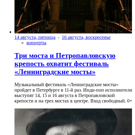
14 августа, пятница
-
16 августа, воскресенье
концерты
Три моста и Петропавловскую
крепость охватит фестиваль
«Ленинградские мосты»
Музыкальный фестиваль «Ленинградские мосты»
пройдет в Петербурге в 11-й раз. Инди-поп исполнители
выступят 14, 15 и 16 августа в Петропавловской
крепости и на трех мостах в центре. Вход свободный. 0+