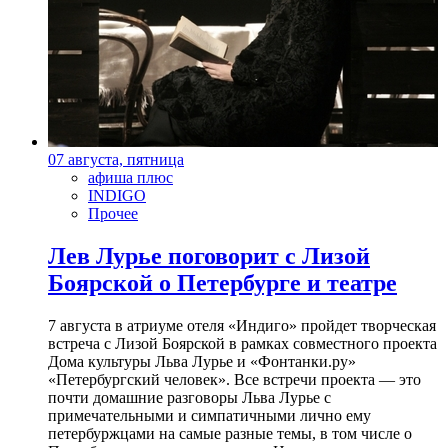
07 августа, пятница
афиша плюс
INDIGO
Прочее
Лев Лурье поговорит с Лизой
Боярской о Петербурге и театре
7 августа в атриуме отеля «Индиго» пройдет творческая
встреча с Лизой Боярской в рамках совместного проекта
Дома культуры Льва Лурье и «Фонтанки.ру»
«Петербургский человек». Все встречи проекта — это
почти домашние разговоры Льва Лурье с
примечательными и симпатичными лично ему
петербуржцами на самые разные темы, в том числе о