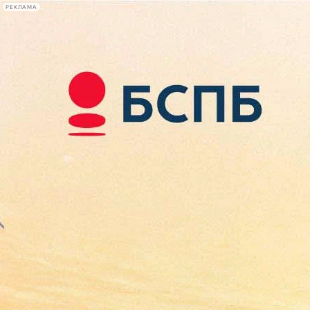
РЕКЛАМА
Афиша Plus
#телегид
Фонтанка.ру
Сегодня:
2026.08.07
11:44
Афиша Plus
кино
спектакли
выставки
концерты
лекции
книги
афиша плюс
новости
+