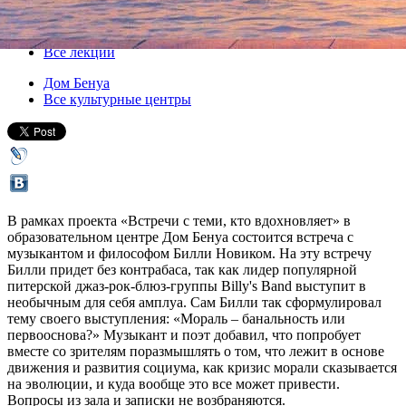
08 октября 2012, понедельник
,
19.00
Версия для печати
Все лекции
Дом Бенуа
Все культурные центры
В рамках проекта «Встречи с теми, кто вдохновляет» в
образовательном центре Дом Бенуа состоится встреча с
музыкантом и философом Билли Новиком. На эту встречу
Билли придет без контрабаса, так как лидер популярной
питерской джаз-рок-блюз-группы Billy's Band выступит в
необычным для себя амплуа. Сам Билли так сформулировал
тему своего выступления: «Мораль – банальность или
первооснова?» Музыкант и поэт добавил, что попробует
вместе со зрителям поразмышлять о том, что лежит в основе
движения и развития социума, как кризис морали сказывается
на эволюции, и куда вообще это все может привести.
Вопросы из зала и записки не возбраняются.