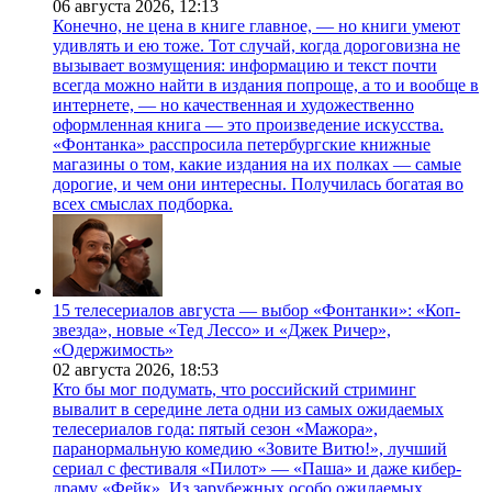
06 августа 2026,
12:13
Конечно, не цена в книге главное, — но книги умеют
удивлять и ею тоже. Тот случай, когда дороговизна не
вызывает возмущения: информацию и текст почти
всегда можно найти в издания попроще, а то и вообще в
интернете, — но качественная и художественно
оформленная книга — это произведение искусства.
«Фонтанка» расспросила петербургские книжные
магазины о том, какие издания на их полках — самые
дорогие, и чем они интересны. Получилась богатая во
всех смыслах подборка.
15 телесериалов августа — выбор «Фонтанки»: «Коп-
звезда», новые «Тед Лессо» и «Джек Ричер»,
«Одержимость»
02 августа 2026,
18:53
Кто бы мог подумать, что российский стриминг
вывалит в середине лета одни из самых ожидаемых
телесериалов года: пятый сезон «Мажора»,
паранормальную комедию «Зовите Витю!», лучший
сериал с фестиваля «Пилот» — «Паша» и даже кибер-
драму «Фейк». Из зарубежных особо ожидаемых