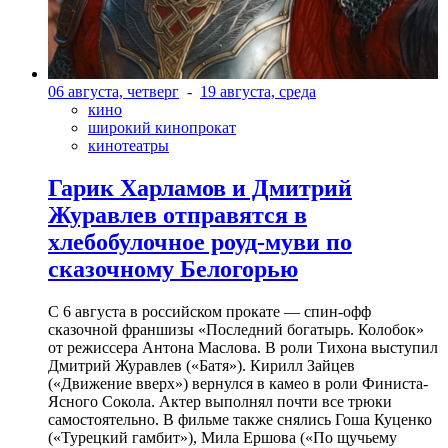
06 августа, четверг
-
19 августа, среда
кино
широкий кинопрокат
кинотеатры
Гарик Харламов и Дмитрий
Журавлев отправятся в
хлебобулочное роуд-муви по
сказочному Белогорью
С 6 августа в российском прокате — спин-офф
сказочной франшизы «Последний богатырь. Колобок»
от режиссера Антона Маслова. В роли Тихона выступил
Дмитрий Журавлев («Батя»). Кирилл Зайцев
(«Движение вверх») вернулся в камео в роли Финиста-
Ясного Сокола. Актер выполнял почти все трюки
самостоятельно. В фильме также снялись Гоша Куценко
(«Турецкий гамбит»), Мила Ершова («По щучьему