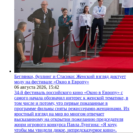
Беглянки, буллинг и Стасики: Женский взгляд диктует
моду на фестивале «Окно в Европу»
06 августа 2026,
15:42
34-й фестиваль российского кино «Окно в Европу» с
самого начала обозначил интерес к женской тематике, в
том числе и потому, что первые показанные в
программе фильмы сняты режиссерами-женщинами. Их
яростный взгляд на мир во многом отвечает
высказанному на открытии пожеланию председателя
жюри игрового конкурса Павла Лунгина: «Я хочу,
чтобы мы увидели дикое, непредсказуемое кино».