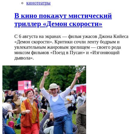
кинотеатры
В кино покажут мистический
триллер «Демон скорости»
С 6 августа на экранах — фильм ужасов Джона Кийеса
«Демон скорости». Критики сочли ленту бодрым и
увлекательным жанровым зрелищeм — своего рода
миксом фильмов «Поезд в Пусан» и «Изгоняющий
дьявола».