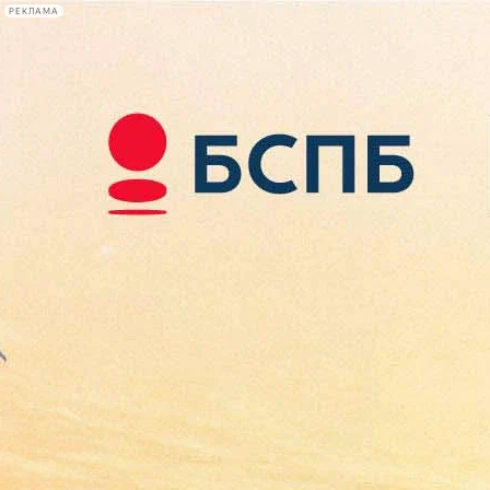
РЕКЛАМА
Афиша Plus
#телегид
Фонтанка.ру
Сегодня:
2026.08.09
06:35
Афиша Plus
кино
спектакли
выставки
концерты
лекции
книги
афиша плюс
новости
+