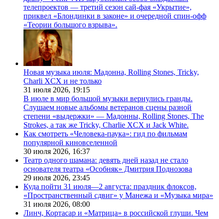
телепроектов — третий сезон сай-фая «Укрытие»,
приквел «Блондинки в законе» и очередной спин-офф
«Теории большого взрыва».
Новая музыка июля: Мадонна, Rolling Stones, Tricky,
Charli XCX и не только
31 июля 2026,
19:15
В июле в мир большой музыки вернулись гранды.
Слушаем новые альбомы ветеранов сцены разной
степени «выдержки» — Мадонны, Rolling Stones, The
Strokes, а так же Tricky, Charlie XCX и Jack White.
Как смотреть «Человека-паука»: гид по фильмам
популярной киновселенной
30 июля 2026,
16:37
Театр одного шамана: девять дней назад не стало
основателя театра «Особняк» Дмитрия Поднозова
29 июля 2026,
23:45
Куда пойти 31 июля—2 августа: праздник флоксов,
«Пространственный сдвиг» у Манежа и «Музыка мира»
31 июля 2026,
08:00
Линч, Кортасар и «Матрица» в российской глуши. Чем