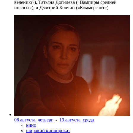
велению»), Татьяна Догилева («Вампиры средней
полосы»), и Дмитрий Колчин («Коммерсант»).
06 августа, четверг
-
19 августа, среда
кино
широкий кинопрокат