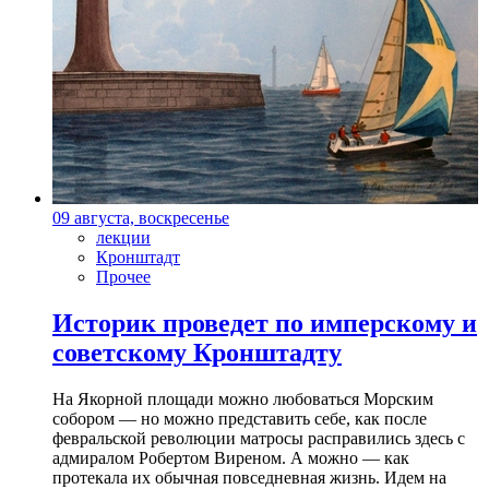
09 августа, воскресенье
лекции
Кронштадт
Прочее
Историк проведет по имперскому и
советскому Кронштадту
На Якорной площади можно любоваться Морским
собором — но можно представить себе, как после
февральской революции матросы расправились здесь с
адмиралом Робертом Виреном. А можно — как
протекала их обычная повседневная жизнь. Идем на