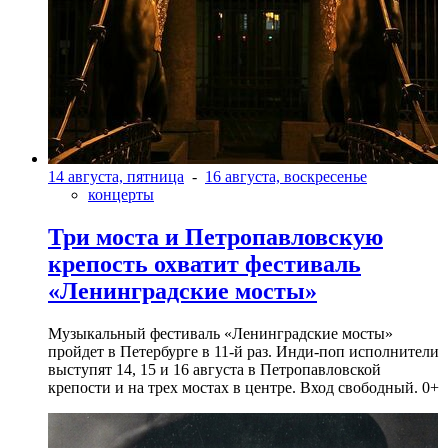
14 августа, пятница
-
16 августа, воскресенье
концерты
Три моста и Петропавловскую
крепость охватит фестиваль
«Ленинградские мосты»
Музыкальный фестиваль «Ленинградские мосты»
пройдет в Петербурге в 11-й раз. Инди-поп исполнители
выступят 14, 15 и 16 августа в Петропавловской
крепости и на трех мостах в центре. Вход свободный. 0+