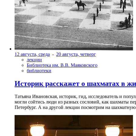
12 августа, среда
-
20 августа, четверг
лекции
Библиотека им. В.В. Маяковского
библиотеки
Историк расскажет о шахматах в ж
Татьяна Ивановская, историк, гид, исследователь и попу
могли сойтись люди из разных сословий, как шахматы пер
Петербург. А на другой лекции посмотрим на шахматную 