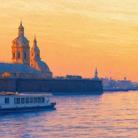
«И Бог создал женщину...» О
камерата». Дирижер Махаэл К
08 октября 2012, понедельник
,
19.00