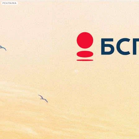
РЕКЛАМА
Афиша Plus
#телегид
Фонтанка.ру
Сегодня:
2026.08.07
11:24
Афиша Plus
кино
спектакли
выставки
концерты
лекции
книги
афиша плюс
новости
+