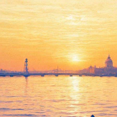
ркестр Государственного Эрми
ац.