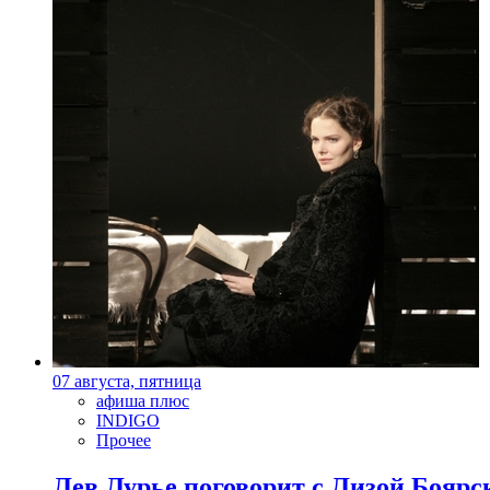
07 августа, пятница
афиша плюс
INDIGO
Прочее
Лев Лурье поговорит с Лизой Боярск