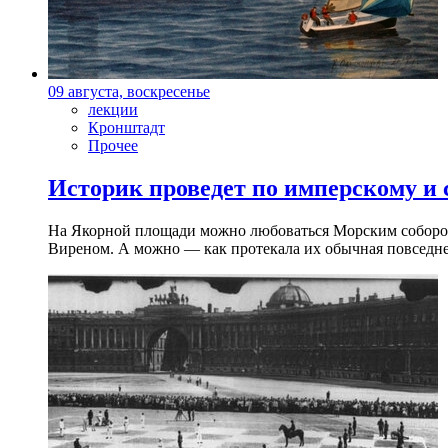
09 августа, воскресенье
лекции
Кронштадт
Прочее
Историк проведет по имперскому и
На Якорной площади можно любоваться Морским собором 
Виреном. А можно — как протекала их обычная повседнев