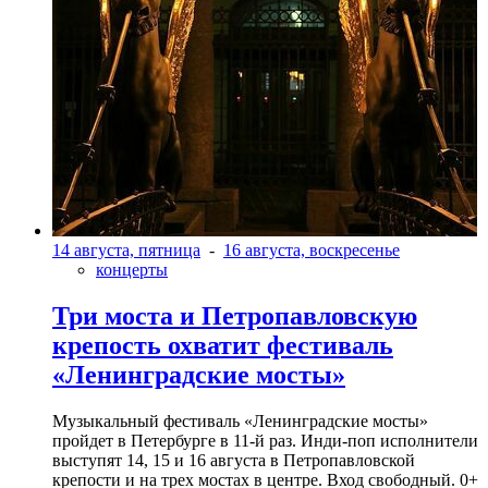
14 августа, пятница
-
16 августа, воскресенье
концерты
Три моста и Петропавловскую
крепость охватит фестиваль
«Ленинградские мосты»
Музыкальный фестиваль «Ленинградские мосты»
пройдет в Петербурге в 11-й раз. Инди-поп исполнители
выступят 14, 15 и 16 августа в Петропавловской
крепости и на трех мостах в центре. Вход свободный. 0+