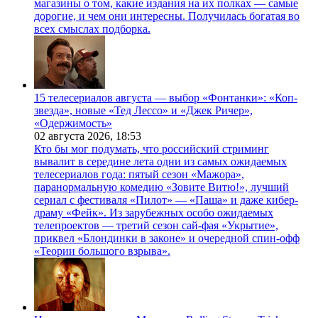
магазины о том, какие издания на их полках — самые
дорогие, и чем они интересны. Получилась богатая во
всех смыслах подборка.
15 телесериалов августа — выбор «Фонтанки»: «Коп-
звезда», новые «Тед Лессо» и «Джек Ричер»,
«Одержимость»
02 августа 2026,
18:53
Кто бы мог подумать, что российский стриминг
вывалит в середине лета одни из самых ожидаемых
телесериалов года: пятый сезон «Мажора»,
паранормальную комедию «Зовите Витю!», лучший
сериал с фестиваля «Пилот» — «Паша» и даже кибер-
драму «Фейк». Из зарубежных особо ожидаемых
телепроектов — третий сезон сай-фая «Укрытие»,
приквел «Блондинки в законе» и очередной спин-офф
«Теории большого взрыва».