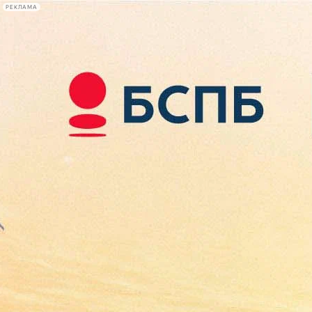
РЕКЛАМА
Афиша Plus
#телегид
Фонтанка.ру
Сегодня:
2026.08.09
00:31
Афиша Plus
кино
спектакли
выставки
концерты
лекции
книги
афиша плюс
новости
+