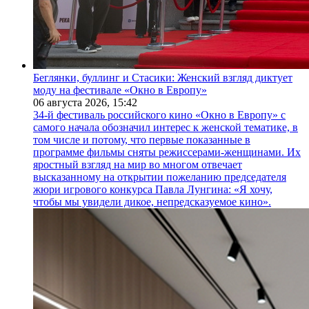
Беглянки, буллинг и Стасики: Женский взгляд диктует
моду на фестивале «Окно в Европу»
06 августа 2026,
15:42
34-й фестиваль российского кино «Окно в Европу» с
самого начала обозначил интерес к женской тематике, в
том числе и потому, что первые показанные в
программе фильмы сняты режиссерами-женщинами. Их
яростный взгляд на мир во многом отвечает
высказанному на открытии пожеланию председателя
жюри игрового конкурса Павла Лунгина: «Я хочу,
чтобы мы увидели дикое, непредсказуемое кино».