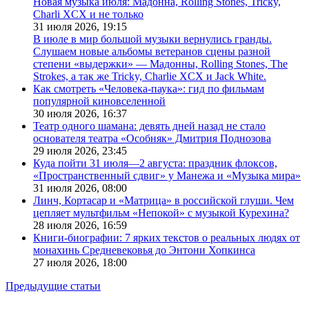
Новая музыка июля: Мадонна, Rolling Stones, Tricky,
Charli XCX и не только
31 июля 2026,
19:15
В июле в мир большой музыки вернулись гранды.
Слушаем новые альбомы ветеранов сцены разной
степени «выдержки» — Мадонны, Rolling Stones, The
Strokes, а так же Tricky, Charlie XCX и Jack White.
Как смотреть «Человека-паука»: гид по фильмам
популярной киновселенной
30 июля 2026,
16:37
Театр одного шамана: девять дней назад не стало
основателя театра «Особняк» Дмитрия Поднозова
29 июля 2026,
23:45
Куда пойти 31 июля—2 августа: праздник флоксов,
«Пространственный сдвиг» у Манежа и «Музыка мира»
31 июля 2026,
08:00
Линч, Кортасар и «Матрица» в российской глуши. Чем
цепляет мультфильм «Непокой» с музыкой Курехина?
28 июля 2026,
16:59
Книги-биографии: 7 ярких текстов о реальных людях от
монахинь Средневековья до Энтони Хопкинса
27 июля 2026,
18:00
Предыдущие статьи