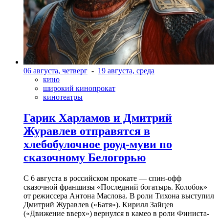
06 августа, четверг
-
19 августа, среда
кино
широкий кинопрокат
кинотеатры
Гарик Харламов и Дмитрий
Журавлев отправятся в
хлебобулочное роуд-муви по
сказочному Белогорью
С 6 августа в российском прокате — спин-офф
сказочной франшизы «Последний богатырь. Колобок»
от режиссера Антона Маслова. В роли Тихона выступил
Дмитрий Журавлев («Батя»). Кирилл Зайцев
(«Движение вверх») вернулся в камео в роли Финиста-