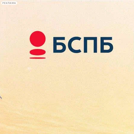
РЕКЛАМА
Афиша Plus
#телегид
Фонтанка.ру
Сегодня:
2026.08.08
08:30
Афиша Plus
кино
спектакли
выставки
концерты
лекции
книги
афиша плюс
новости
+