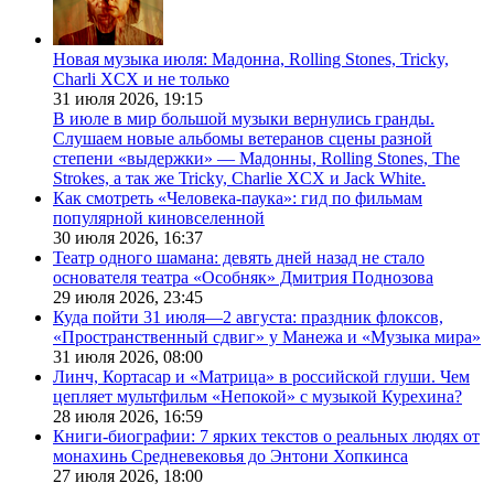
Новая музыка июля: Мадонна, Rolling Stones, Tricky,
Charli XCX и не только
31 июля 2026,
19:15
В июле в мир большой музыки вернулись гранды.
Слушаем новые альбомы ветеранов сцены разной
степени «выдержки» — Мадонны, Rolling Stones, The
Strokes, а так же Tricky, Charlie XCX и Jack White.
Как смотреть «Человека-паука»: гид по фильмам
популярной киновселенной
30 июля 2026,
16:37
Театр одного шамана: девять дней назад не стало
основателя театра «Особняк» Дмитрия Поднозова
29 июля 2026,
23:45
Куда пойти 31 июля—2 августа: праздник флоксов,
«Пространственный сдвиг» у Манежа и «Музыка мира»
31 июля 2026,
08:00
Линч, Кортасар и «Матрица» в российской глуши. Чем
цепляет мультфильм «Непокой» с музыкой Курехина?
28 июля 2026,
16:59
Книги-биографии: 7 ярких текстов о реальных людях от
монахинь Средневековья до Энтони Хопкинса
27 июля 2026,
18:00