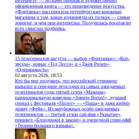
интернете, — но качественная и художественно
оформленная книга — это произведение искусства.
«Фонтанка» расспросила петербургские книжные
магазины о том, какие издания на их полках — самые
дорогие, и чем они интересны. Получилась богатая во
всех смыслах подборка.
15 телесериалов августа — выбор «Фонтанки»: «Коп-
звезда», новые «Тед Лессо» и «Джек Ричер»,
«Одержимость»
02 августа 2026,
18:53
Кто бы мог подумать, что российский стриминг
вывалит в середине лета одни из самых ожидаемых
телесериалов года: пятый сезон «Мажора»,
паранормальную комедию «Зовите Витю!», лучший
сериал с фестиваля «Пилот» — «Паша» и даже кибер-
драму «Фейк». Из зарубежных особо ожидаемых
телепроектов — третий сезон сай-фая «Укрытие»,
приквел «Блондинки в законе» и очередной спин-офф
«Теории большого взрыва».