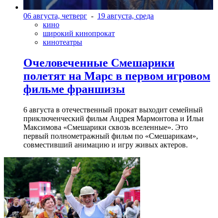
06 августа, четверг
-
19 августа, среда
кино
широкий кинопрокат
кинотеатры
Очеловеченные Смешарики
полетят на Марс в первом игровом
фильме франшизы
6 августа в отечественный прокат выходит семейный
приключенческий фильм Андрея Мармонтова и Ильи
Максимова «Смешарики сквозь вселенные». Это
первый полнометражный фильм по «Смешарикам»,
совместивший анимацию и игру живых актеров.