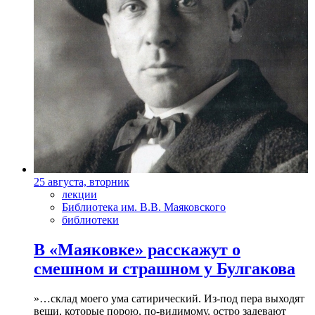
25 августа, вторник
лекции
Библиотека им. В.В. Маяковского
библиотеки
В «Маяковке» расскажут о
смешном и страшном у Булгакова
»…склад моего ума сатирический. Из-под пера выходят
вещи, которые порою, по-видимому, остро задевают