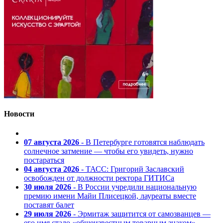
Новости
07 августа 2026
- В Петербурге готовятся наблюдать
солнечное затмение — чтобы его увидеть, нужно
постараться
04 августа 2026
- ТАСС: Григорий Заславский
освобожден от должности ректора ГИТИСа
30 июля 2026
- В России учредили национальную
премию имени Майи Плисецкой, лауреаты вместе
поставят балет
29 июля 2026
- Эрмитаж защитится от самозванцев —
его имя стало «общеизвестным товарным знаком»