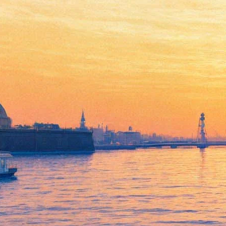
Встреча с Александром
Конторовичем. Презентация
книги «Имперец. Книга I.
Живым не брать!»
03 октября 2012, среда
,
19.00