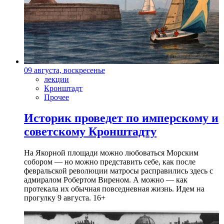
09 августа, воскресенье
лекции
Кронштадт
Прочее
Историк проведет по имперскому и
советскому Кронштадту
На Якорной площади можно любоваться Морским
собором — но можно представить себе, как после
февральской революции матросы расправились здесь с
адмиралом Робертом Виреном. А можно — как
протекала их обычная повседневная жизнь. Идем на
прогулку 9 августа. 16+