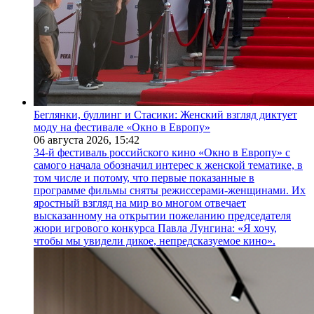
Беглянки, буллинг и Стасики: Женский взгляд диктует
моду на фестивале «Окно в Европу»
06 августа 2026,
15:42
34-й фестиваль российского кино «Окно в Европу» с
самого начала обозначил интерес к женской тематике, в
том числе и потому, что первые показанные в
программе фильмы сняты режиссерами-женщинами. Их
яростный взгляд на мир во многом отвечает
высказанному на открытии пожеланию председателя
жюри игрового конкурса Павла Лунгина: «Я хочу,
чтобы мы увидели дикое, непредсказуемое кино».