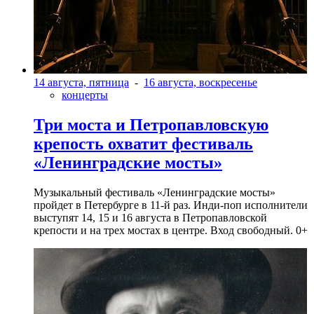
14 августа, пятница
-
16 августа, воскресенье
концерты
Три моста и Петропавловскую
крепость охватит фестиваль
«Ленинградские мосты»
Музыкальный фестиваль «Ленинградские мосты»
пройдет в Петербурге в 11-й раз. Инди-поп исполнители
выступят 14, 15 и 16 августа в Петропавловской
крепости и на трех мостах в центре. Вход свободный. 0+