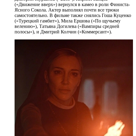
(«Движение вверх») вернулся в камео в роли Финиста-
Ясного Сокола. Актер выполнял почти все трюки
самостоятельно. В фильме также снялись Гоша Куценко
(«Турецкий гамбит»), Мила Ершова («По щучьему
велению»), Татьяна Догилева («Вампиры средней
полосы»), и Дмитрий Колчин («Коммерсант»).