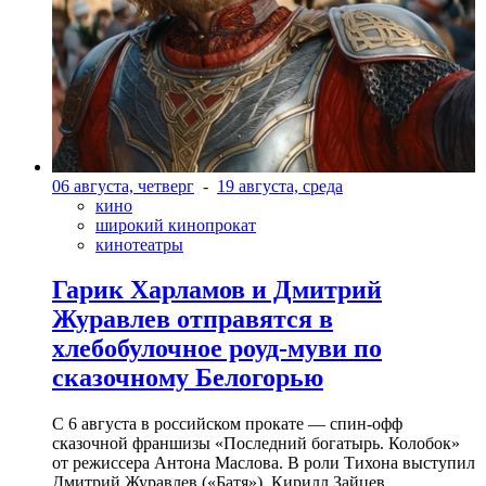
06 августа, четверг
-
19 августа, среда
кино
широкий кинопрокат
кинотеатры
Гарик Харламов и Дмитрий
Журавлев отправятся в
хлебобулочное роуд-муви по
сказочному Белогорью
С 6 августа в российском прокате — спин-офф
сказочной франшизы «Последний богатырь. Колобок»
от режиссера Антона Маслова. В роли Тихона выступил
Дмитрий Журавлев («Батя»). Кирилл Зайцев