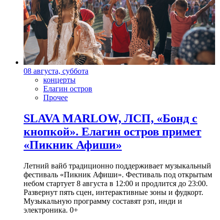
08 августа, суббота
концерты
Елагин остров
Прочее
SLAVA MARLOW, ЛСП, «Бонд с
кнопкой». Елагин остров примет
«Пикник Афиши»
Летний вайб традиционно поддерживает музыкальный
фестиваль «Пикник Афиши». Фестиваль под открытым
небом стартует 8 августа в 12:00 и продлится до 23:00.
Развернут пять сцен, интерактивные зоны и фудкорт.
Музыкальную программу составят рэп, инди и
электроника. 0+