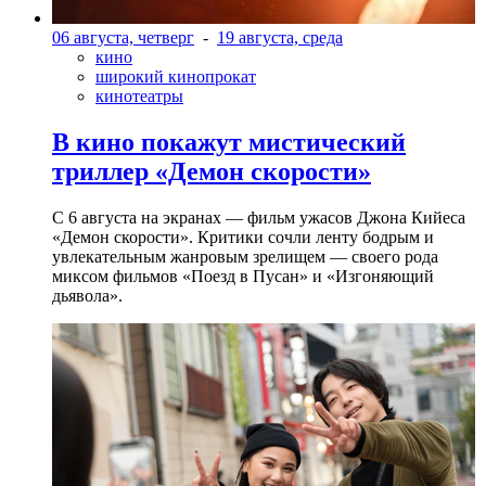
06 августа, четверг
-
19 августа, среда
кино
широкий кинопрокат
кинотеатры
В кино покажут мистический
триллер «Демон скорости»
С 6 августа на экранах — фильм ужасов Джона Кийеса
«Демон скорости». Критики сочли ленту бодрым и
увлекательным жанровым зрелищeм — своего рода
миксом фильмов «Поезд в Пусан» и «Изгоняющий
дьявола».