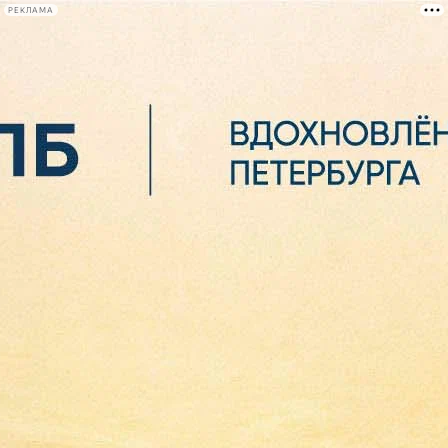
РЕКЛАМА
Афиша Plus
#телегид
Фонтанка.ру
Сегодня:
2026.08.06
07:32
Афиша Plus
кино
спектакли
выставки
концерты
лекции
книги
афиша плюс
новости
+