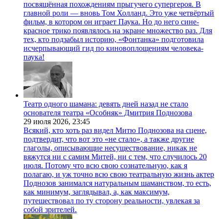
посвящённая похождениям прыгучего супергероя. В
главной роли — вновь Том Холланд. Это уже четвёртый
фильм, в котором он играет Паука. Но до него сине-
красное трико появлялось на экране множество раз. Для
тех, кто подзабыл историю, «Фонтанка» подготовила
исчерпывающий гид по киновоплощениям человека-
паука!
Театр одного шамана: девять дней назад не стало
основателя театра «Особняк» Дмитрия Поднозова
29 июля 2026,
23:45
Всякий, кто хоть раз видел Митю Поднозова на сцене,
подтвердит, что вот это «не стало», а также другие
глаголы, описывающие несуществование, никак не
вяжутся ни с самим Митей, ни с тем, что случилось 20
июля. Потому что всю свою сознательную, как я
полагаю, и уж точно всю свою театральную жизнь актер
Поднозов занимался натуральным шаманством, то есть,
как минимум, заглядывал, а, как максимум,
путешествовал по ту сторону реальности, увлекая за
собой зрителей.