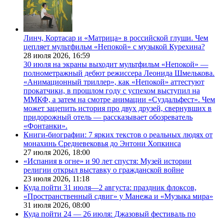
Линч, Кортасар и «Матрица» в российской глуши. Чем
цепляет мультфильм «Непокой» с музыкой Курехина?
28 июля 2026,
16:59
30 июля на экраны выходит мультфильм «Непокой» —
полнометражный дебют режиссера Леонида Шмелькова.
«Анимационный триллер», как «Непокой» аттестуют
прокатчики, в прошлом году с успехом выступил на
ММКФ, а затем на смотре анимации «Суздальфест». Чем
может зацепить история про двух друзей, свернувших в
придорожный отель — рассказывает обозреватель
«Фонтанки».
Книги-биографии: 7 ярких текстов о реальных людях от
монахинь Средневековья до Энтони Хопкинса
27 июля 2026,
18:00
«Испания в огне» и 90 лет спустя: Музей истории
религии открыл выставку о гражданской войне
23 июля 2026,
11:18
Куда пойти 31 июля—2 августа: праздник флоксов,
«Пространственный сдвиг» у Манежа и «Музыка мира»
31 июля 2026,
08:00
Куда пойти 24 — 26 июля: Джазовый фестиваль по