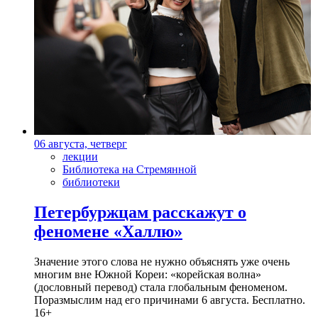
06 августа, четверг
лекции
Библиотека на Стремянной
библиотеки
Петербуржцам расскажут о
феномене «Халлю»
Значение этого слова не нужно объяснять уже очень
многим вне Южной Кореи: «корейская волна»
(дословный перевод) стала глобальным феноменом.
Поразмыслим над его причинами 6 августа. Бесплатно.
16+