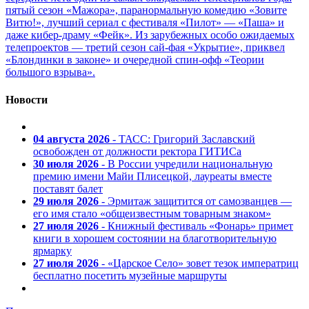
пятый сезон «Мажора», паранормальную комедию «Зовите
Витю!», лучший сериал с фестиваля «Пилот» — «Паша» и
даже кибер-драму «Фейк». Из зарубежных особо ожидаемых
телепроектов — третий сезон сай-фая «Укрытие», приквел
«Блондинки в законе» и очередной спин-офф «Теории
большого взрыва».
Новости
04 августа 2026
- ТАСС: Григорий Заславский
освобожден от должности ректора ГИТИСа
30 июля 2026
- В России учредили национальную
премию имени Майи Плисецкой, лауреаты вместе
поставят балет
29 июля 2026
- Эрмитаж защитится от самозванцев —
его имя стало «общеизвестным товарным знаком»
27 июля 2026
- Книжный фестиваль «Фонарь» примет
книги в хорошем состоянии на благотворительную
ярмарку
27 июля 2026
- «Царское Село» зовет тезок императриц
бесплатно посетить музейные маршруты