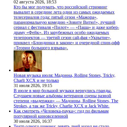
02 августа 2026,
18:53
Кто бы мог подумать, что российский стриминг
вывалит в середине лета одни из самых ожидаемых
телесериалов года: пятый сезон «Мажора»,
паранормальную комедию «Зовите Витю!», лучший
сериал с фестиваля «Пилот» — «Паша» и даже кибер-
драму «Фейк». Из зарубежных особо ожидаемых
телепроектов — третий сезон сай-фая «Укрытие»,
приквел «Блондинки в законе» и очередной спин-офф
«Теории большого взрыва».
Новая музыка июля: Мадонна, Rolling Stones, Tricky,
Charli XCX и не только
31 июля 2026,
19:15
В июле в мир большой музыки вернулись гранды.
Слушаем новые альбомы ветеранов сцены разной
степени «выдержки» — Мадонны, Rolling Stones, The
Strokes, а так же Tricky, Charlie XCX и Jack White.
Как смотреть «Человека-паука»: гид по фильмам
популярной киновселенной
30 июля 2026,
16:37
Театр одного шамана: девять дней назад не стало