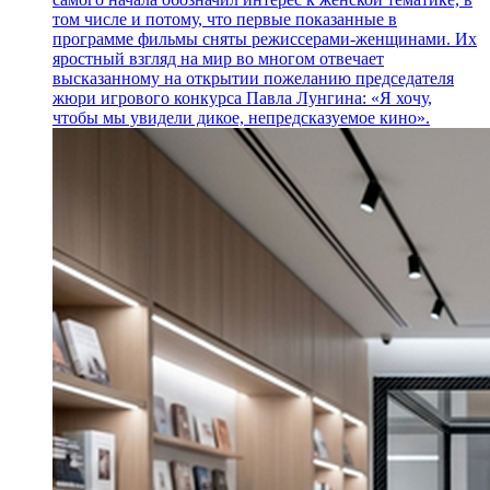
том числе и потому, что первые показанные в
программе фильмы сняты режиссерами-женщинами. Их
яростный взгляд на мир во многом отвечает
высказанному на открытии пожеланию председателя
жюри игрового конкурса Павла Лунгина: «Я хочу,
чтобы мы увидели дикое, непредсказуемое кино».