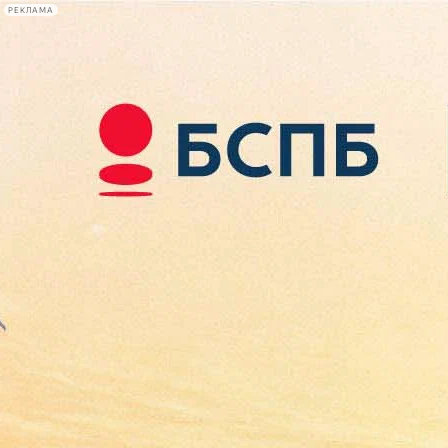
РЕКЛАМА
Афиша Plus
#телегид
Фонтанка.ру
Сегодня:
2026.08.09
16:07
Афиша Plus
кино
спектакли
выставки
концерты
лекции
книги
афиша плюс
новости
+