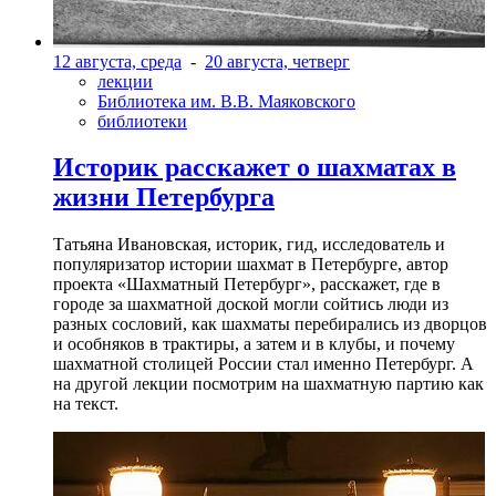
12 августа, среда
-
20 августа, четверг
лекции
Библиотека им. В.В. Маяковского
библиотеки
Историк расскажет о шахматах в
жизни Петербурга
Татьяна Ивановская, историк, гид, исследователь и
популяризатор истории шахмат в Петербурге, автор
проекта «Шахматный Петербург», расскажет, где в
городе за шахматной доской могли сойтись люди из
разных сословий, как шахматы перебирались из дворцов
и особняков в трактиры, а затем и в клубы, и почему
шахматной столицей России стал именно Петербург. А
на другой лекции посмотрим на шахматную партию как
на текст.