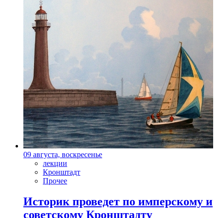
09 августа, воскресенье
лекции
Кронштадт
Прочее
Историк проведет по имперскому и
советскому Кронштадту