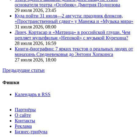
основателя театра «Особняк» Дмитрия Поднозова
29 июля 2026,
23:45
Куда пойти 31 июля—2 августа: праздник флоксов,
«Пространственный сдвиг» у Манежа и «Музыка мира»
31 июля 2026,
08:00
Линч, Кортасар и «Матрица» в российской глуши. Чем
цепляет мультфильм «Непокой» с музыкой Курехина?
28 июля 2026,
16:59
Книги-биографии: 7 ярких текстов о реальных людях от
монахинь Средневековья до Энтони Хопкинса
27 июля 2026,
18:00
Предыдущие статьи
Фишки
Календарь в RSS
Партнёры
О сайте
Контакты
Реклама
Бизнес-трибуна