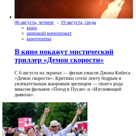
06 августа, четверг
-
19 августа, среда
кино
широкий кинопрокат
кинотеатры
В кино покажут мистический
триллер «Демон скорости»
С 6 августа на экранах — фильм ужасов Джона Кийеса
«Демон скорости». Критики сочли ленту бодрым и
увлекательным жанровым зрелищeм — своего рода
миксом фильмов «Поезд в Пусан» и «Изгоняющий
дьявола».