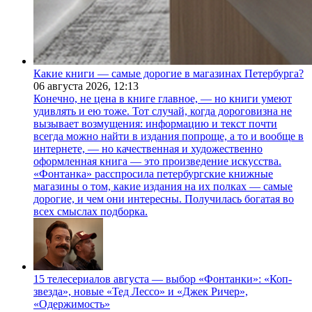
Какие книги — самые дорогие в магазинах Петербурга?
06 августа 2026,
12:13
Конечно, не цена в книге главное, — но книги умеют
удивлять и ею тоже. Тот случай, когда дороговизна не
вызывает возмущения: информацию и текст почти
всегда можно найти в издания попроще, а то и вообще в
интернете, — но качественная и художественно
оформленная книга — это произведение искусства.
«Фонтанка» расспросила петербургские книжные
магазины о том, какие издания на их полках — самые
дорогие, и чем они интересны. Получилась богатая во
всех смыслах подборка.
15 телесериалов августа — выбор «Фонтанки»: «Коп-
звезда», новые «Тед Лессо» и «Джек Ричер»,
«Одержимость»