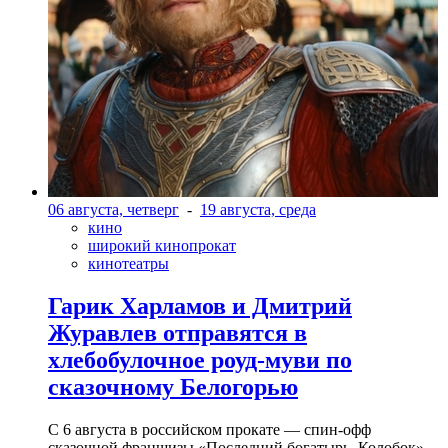
06 августа, четверг
-
19 августа, среда
кино
широкий кинопрокат
кинотеатры
Гарик Харламов и Дмитрий
Журавлев отправятся в
хлебобулочное роуд-муви по
сказочному Белогорью
С 6 августа в российском прокате — спин-офф
сказочной франшизы «Последний богатырь. Колобок»