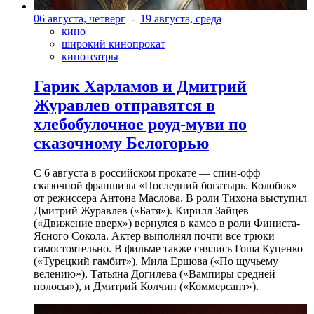
06 августа, четверг
-
19 августа, среда
кино
широкий кинопрокат
кинотеатры
Гарик Харламов и Дмитрий
Журавлев отправятся в
хлебобулочное роуд-муви по
сказочному Белогорью
С 6 августа в российском прокате — спин-офф
сказочной франшизы «Последний богатырь. Колобок»
от режиссера Антона Маслова. В роли Тихона выступил
Дмитрий Журавлев («Батя»). Кирилл Зайцев
(«Движение вверх») вернулся в камео в роли Финиста-
Ясного Сокола. Актер выполнял почти все трюки
самостоятельно. В фильме также снялись Гоша Куценко
(«Турецкий гамбит»), Мила Ершова («По щучьему
велению»), Татьяна Догилева («Вампиры средней
полосы»), и Дмитрий Колчин («Коммерсант»).