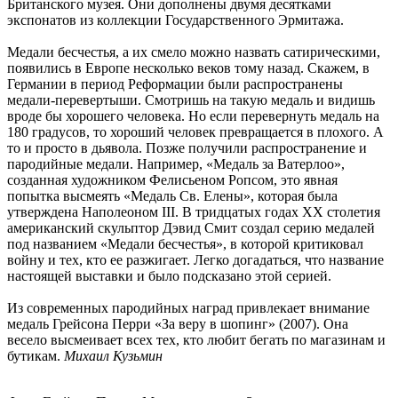
Британского музея. Они дополнены двумя десятками
экспонатов из коллекции Государственного Эрмитажа.
Медали бесчестья, а их смело можно назвать сатирическими,
появились в Европе несколько веков тому назад. Скажем, в
Германии в период Реформации были распространены
медали-перевертыши. Смотришь на такую медаль и видишь
вроде бы хорошего человека. Но если перевернуть медаль на
180 градусов, то хороший человек превращается в плохого. А
то и просто в дьявола. Позже получили распространение и
пародийные медали. Например, «Медаль за Ватерлоо»,
созданная художником Фелисьеном Ропсом, это явная
попытка высмеять «Медаль Св. Елены», которая была
утверждена Наполеоном III. В тридцатых годах XX столетия
американский скульптор Дэвид Смит создал серию медалей
под названием «Медали бесчестья», в которой критиковал
войну и тех, кто ее разжигает. Легко догадаться, что название
настоящей выставки и было подсказано этой серией.
Из современных пародийных наград привлекает внимание
медаль Грейсона Перри «За веру в шопинг» (2007). Она
весело высмеивает всех тех, кто любит бегать по магазинам и
бутикам.
Михаил Кузьмин