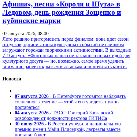
Афиши», песни «Короля и Шута» в
Ледовом, день рождения Зощенко и
кубинские марки
07 августа 2026, 08:00
Лето решило притормозить перед финалом: пока идет сезон
отпусков, организаторы культурных событий не слишком
загружают горожан творческими активностями. В выходные
7–9 августа «Фонтанка» нашла не так много новых идей для
культурного досуга — но, возможно, самое время уделить
внимание ранее открытым выставкам или почитать книги.
Новости
07 августа 2026
- В Петербурге готовятся наблюдать
солнечное затмение — чтобы его увидеть, нужно
постараться
04 августа 2026
- ТАСС: Григорий Заславский
освобожден от должности ректора ГИТИСа
30 июля 2026
- В России учредили национальную
премию имени Майи Плисецкой, лауреаты вместе
поставят балет