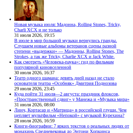
Новая музыка июля: Мадонна, Rolling Stones, Tricky,
Charli XCX и не только
31 июля 2026,
19:15
В июле в мир большой музыки вернулись гранды.
Слушаем новые альбомы ветеранов сцены разной
степени «выдержки» — Мадонны, Rolling Stones, The
Strokes, а так же Tricky, Charlie XCX и Jack White.
Как смотреть «Человека-паука»: гид по фильмам
популярной киновселенной
30 июля 2026,
16:37
Театр одного шамана: девять дней назад не стало
основателя театра «Особняк» Дмитрия Поднозова
29 июля 2026,
23:45
Куда пойти 31 июля—2 августа: праздник флоксов,
«Пространственный сдвиг» у Манежа и «Музыка мира»
31 июля 2026,
08:00
Линч, Кортасар и «Матрица» в российской глуши. Чем
цепляет мультфильм «Непокой» с музыкой Курехина?
28 июля 2026,
16:59
Книги-биографии: 7 ярких текстов о реальных людях от
монахинь Средневековья до Энтони Хопкинса