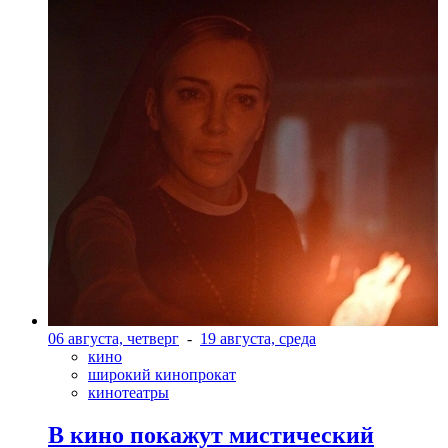
06 августа, четверг
-
19 августа, среда
кино
широкий кинопрокат
кинотеатры
В кино покажут мистический