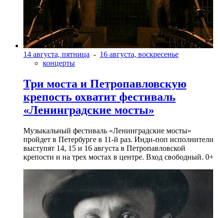
14 августа, пятница
-
16 августа, воскресенье
концерты
Три моста и Петропавловскую
крепость охватит фестиваль
«Ленинградские мосты»
Музыкальный фестиваль «Ленинградские мосты»
пройдет в Петербурге в 11-й раз. Инди-поп исполнители
выступят 14, 15 и 16 августа в Петропавловской
крепости и на трех мостах в центре. Вход свободный. 0+