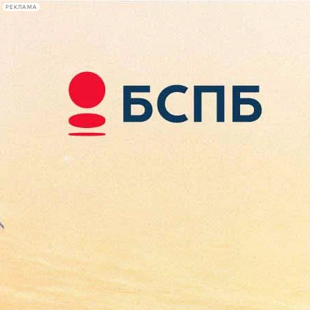
РЕКЛАМА
Афиша Plus
#телегид
Фонтанка.ру
Сегодня:
2026.08.09
15:29
Афиша Plus
кино
спектакли
выставки
концерты
лекции
книги
афиша плюс
новости
+