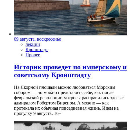
09 августа, воскресенье
лекции
Кронштадт
Прочее
Историк проведет по имперскому и
советскому Кронштадту
На Якорной площади можно любоваться Морским
собором — но можно представить себе, как после
февральской революции матросы расправились здесь с
адмиралом Робертом Виреном. А можно — как
протекала их обычная повседневная жизнь. Идем на
прогулку 9 августа. 16+