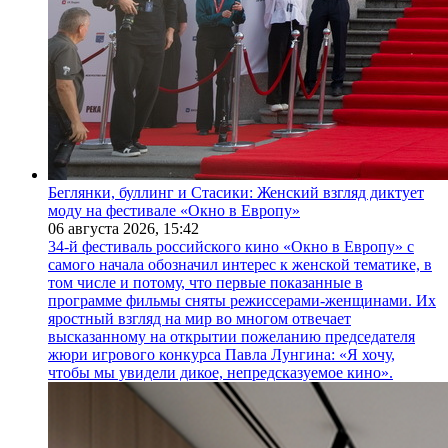
Беглянки, буллинг и Стасики: Женский взгляд диктует
моду на фестивале «Окно в Европу»
06 августа 2026,
15:42
34-й фестиваль российского кино «Окно в Европу» с
самого начала обозначил интерес к женской тематике, в
том числе и потому, что первые показанные в
программе фильмы сняты режиссерами-женщинами. Их
яростный взгляд на мир во многом отвечает
высказанному на открытии пожеланию председателя
жюри игрового конкурса Павла Лунгина: «Я хочу,
чтобы мы увидели дикое, непредсказуемое кино».