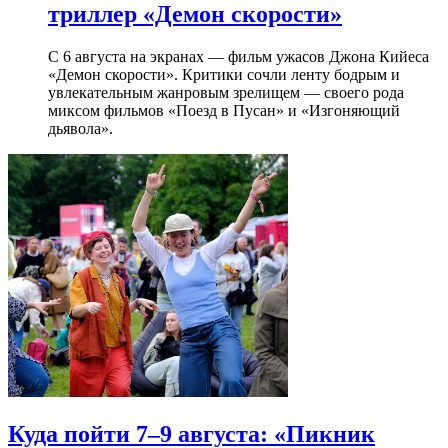
триллер «Демон скорости»
С 6 августа на экранах — фильм ужасов Джона Кийеса
«Демон скорости». Критики сочли ленту бодрым и
увлекательным жанровым зрелищeм — своего рода
миксом фильмов «Поезд в Пусан» и «Изгоняющий
дьявола».
Куда пойти 7–9 августа: «Пикник