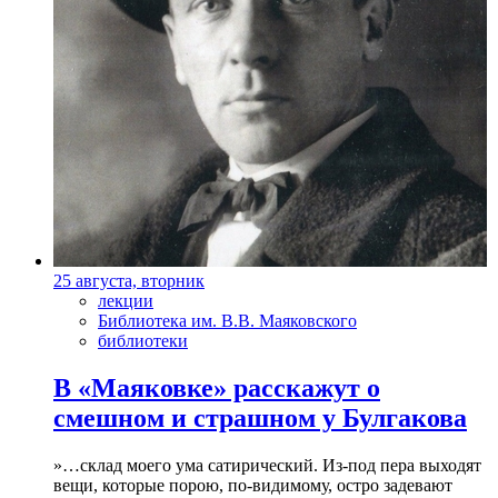
25 августа, вторник
лекции
Библиотека им. В.В. Маяковского
библиотеки
В «Маяковке» расскажут о
смешном и страшном у Булгакова
»…склад моего ума сатирический. Из-под пера выходят
вещи, которые порою, по-видимому, остро задевают