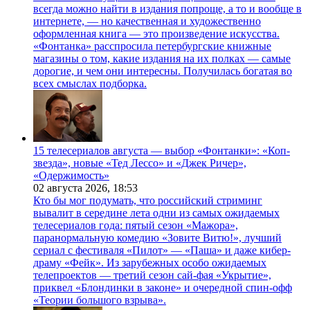
всегда можно найти в издания попроще, а то и вообще в
интернете, — но качественная и художественно
оформленная книга — это произведение искусства.
«Фонтанка» расспросила петербургские книжные
магазины о том, какие издания на их полках — самые
дорогие, и чем они интересны. Получилась богатая во
всех смыслах подборка.
15 телесериалов августа — выбор «Фонтанки»: «Коп-
звезда», новые «Тед Лессо» и «Джек Ричер»,
«Одержимость»
02 августа 2026,
18:53
Кто бы мог подумать, что российский стриминг
вывалит в середине лета одни из самых ожидаемых
телесериалов года: пятый сезон «Мажора»,
паранормальную комедию «Зовите Витю!», лучший
сериал с фестиваля «Пилот» — «Паша» и даже кибер-
драму «Фейк». Из зарубежных особо ожидаемых
телепроектов — третий сезон сай-фая «Укрытие»,
приквел «Блондинки в законе» и очередной спин-офф
«Теории большого взрыва».