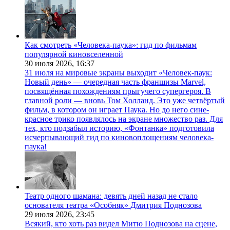
Как смотреть «Человека-паука»: гид по фильмам
популярной киновселенной
30 июля 2026,
16:37
31 июля на мировые экраны выходит «Человек-паук:
Новый день» — очередная часть франшизы Marvel,
посвящённая похождениям прыгучего супергероя. В
главной роли — вновь Том Холланд. Это уже четвёртый
фильм, в котором он играет Паука. Но до него сине-
красное трико появлялось на экране множество раз. Для
тех, кто подзабыл историю, «Фонтанка» подготовила
исчерпывающий гид по киновоплощениям человека-
паука!
Театр одного шамана: девять дней назад не стало
основателя театра «Особняк» Дмитрия Поднозова
29 июля 2026,
23:45
Всякий, кто хоть раз видел Митю Поднозова на сцене,