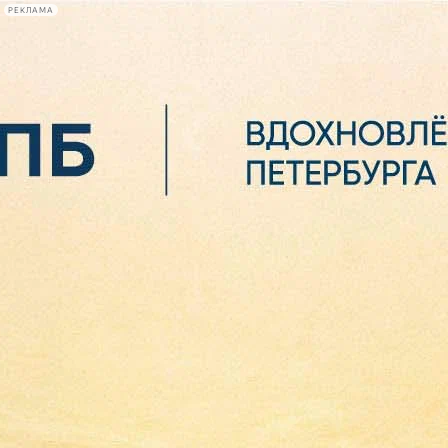
РЕКЛАМА
Афиша Plus
#телегид
Фонтанка.ру
Сегодня:
2026.08.06
11:01
Афиша Plus
кино
спектакли
выставки
концерты
лекции
книги
афиша плюс
новости
+