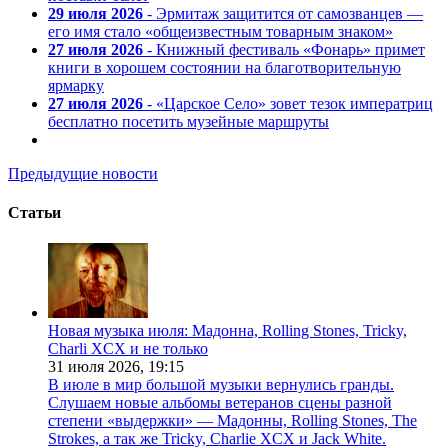
29 июля 2026
- Эрмитаж защитится от самозванцев —
его имя стало «общеизвестным товарным знаком»
27 июля 2026
- Книжный фестиваль «Фонарь» примет
книги в хорошем состоянии на благотворительную
ярмарку
27 июля 2026
- «Царское Село» зовет тезок императриц
бесплатно посетить музейные маршруты
Предыдущие новости
Статьи
Новая музыка июля: Мадонна, Rolling Stones, Tricky,
Charli XCX и не только
31 июля 2026,
19:15
В июле в мир большой музыки вернулись гранды.
Слушаем новые альбомы ветеранов сцены разной
степени «выдержки» — Мадонны, Rolling Stones, The
Strokes, а так же Tricky, Charlie XCX и Jack White.