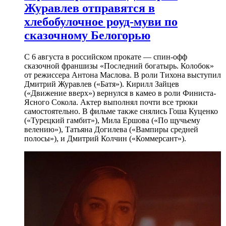
Журавлев отправятся в
хлебобулочное роуд-муви по
сказочному Белогорью
С 6 августа в российском прокате — спин-офф
сказочной франшизы «Последний богатырь. Колобок»
от режиссера Антона Маслова. В роли Тихона выступил
Дмитрий Журавлев («Батя»). Кирилл Зайцев
(«Движение вверх») вернулся в камео в роли Финиста-
Ясного Сокола. Актер выполнял почти все трюки
самостоятельно. В фильме также снялись Гоша Куценко
(«Турецкий гамбит»), Мила Ершова («По щучьему
велению»), Татьяна Догилева («Вампиры средней
полосы»), и Дмитрий Колчин («Коммерсант»).