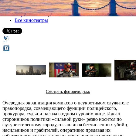
Все кино
широкий кинопрокат
Все кинотеатры
Смотреть фоторепортаж
Очередная экранизация комиксов о неукротимом служителе
правопорядка, совмещающего функции полицейского,
прокурора, судьи и палача в одном суровом лице. Идеал
сторонников политики «сильной руки» резво носится по
футуристическому городу, отлавливая бесчисленных убийц,
насильников и грабителей, оперативно предавая их
собственному суду и тут же на месте приводя приговор в