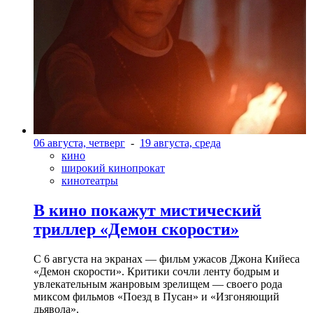
06 августа, четверг
-
19 августа, среда
кино
широкий кинопрокат
кинотеатры
В кино покажут мистический
триллер «Демон скорости»
С 6 августа на экранах — фильм ужасов Джона Кийеса
«Демон скорости». Критики сочли ленту бодрым и
увлекательным жанровым зрелищeм — своего рода
миксом фильмов «Поезд в Пусан» и «Изгоняющий
дьявола».