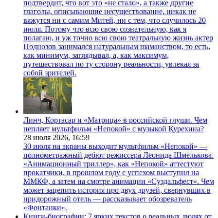
подтвердит, что вот это «не стало», а также другие
глаголы, описывающие несуществование, никак не
вяжутся ни с самим Митей, ни с тем, что случилось 20
июля. Потому что всю свою сознательную, как я
полагаю, и уж точно всю свою театральную жизнь актер
Поднозов занимался натуральным шаманством, то есть,
как минимум, заглядывал, а, как максимум,
путешествовал по ту сторону реальности, увлекая за
собой зрителей.
Линч, Кортасар и «Матрица» в российской глуши. Чем
цепляет мультфильм «Непокой» с музыкой Курехина?
28 июля 2026,
16:59
30 июля на экраны выходит мультфильм «Непокой» —
полнометражный дебют режиссера Леонида Шмелькова.
«Анимационный триллер», как «Непокой» аттестуют
прокатчики, в прошлом году с успехом выступил на
ММКФ, а затем на смотре анимации «Суздальфест». Чем
может зацепить история про двух друзей, свернувших в
придорожный отель — рассказывает обозреватель
«Фонтанки».
Книги-биографии: 7 ярких текстов о реальных людях от