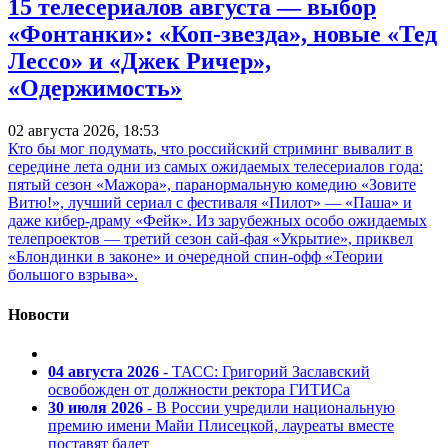
15 телесериалов августа — выбор
«Фонтанки»: «Коп-звезда», новые «Тед
Лессо» и «Джек Ричер»,
«Одержимость»
02 августа 2026, 18:53
Кто бы мог подумать, что российский стриминг вывалит в
середине лета одни из самых ожидаемых телесериалов года:
пятый сезон «Мажора», паранормальную комедию «Зовите
Витю!», лучший сериал с фестиваля «Пилот» — «Паша» и
даже кибер-драму «Фейк». Из зарубежных особо ожидаемых
телепроектов — третий сезон сай-фая «Укрытие», приквел
«Блондинки в законе» и очередной спин-офф «Теории
большого взрыва».
Новости
04 августа 2026
- ТАСС: Григорий Заславский
освобожден от должности ректора ГИТИСа
30 июля 2026
- В России учредили национальную
премию имени Майи Плисецкой, лауреаты вместе
поставят балет