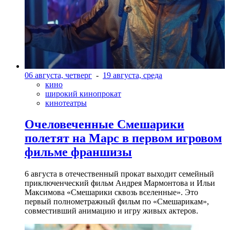
06 августа, четверг
-
19 августа, среда
кино
широкий кинопрокат
кинотеатры
Очеловеченные Смешарики
полетят на Марс в первом игровом
фильме франшизы
6 августа в отечественный прокат выходит семейный
приключенческий фильм Андрея Мармонтова и Ильи
Максимова «Смешарики сквозь вселенные». Это
первый полнометражный фильм по «Смешарикам»,
совместивший анимацию и игру живых актеров.