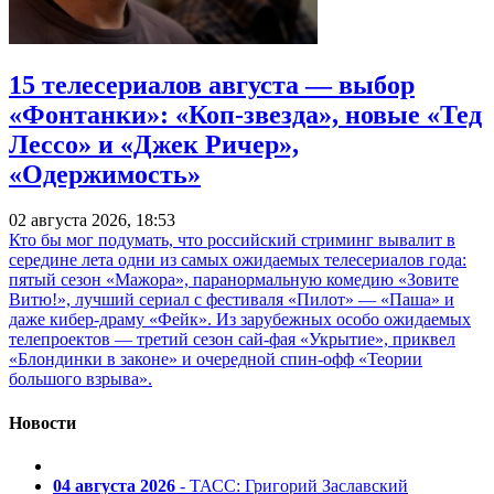
15 телесериалов августа — выбор
«Фонтанки»: «Коп-звезда», новые «Тед
Лессо» и «Джек Ричер»,
«Одержимость»
02 августа 2026, 18:53
Кто бы мог подумать, что российский стриминг вывалит в
середине лета одни из самых ожидаемых телесериалов года:
пятый сезон «Мажора», паранормальную комедию «Зовите
Витю!», лучший сериал с фестиваля «Пилот» — «Паша» и
даже кибер-драму «Фейк». Из зарубежных особо ожидаемых
телепроектов — третий сезон сай-фая «Укрытие», приквел
«Блондинки в законе» и очередной спин-офф «Теории
большого взрыва».
Новости
04 августа 2026
- ТАСС: Григорий Заславский