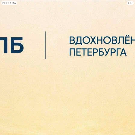
РЕКЛАМА
Афиша Plus
#телегид
Фонтанка.ру
Сегодня:
2026.08.06
02:54
Афиша Plus
кино
спектакли
выставки
концерты
лекции
книги
афиша плюс
новости
+