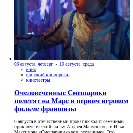
06 августа, четверг
-
19 августа, среда
кино
широкий кинопрокат
кинотеатры
Очеловеченные Смешарики
полетят на Марс в первом игровом
фильме франшизы
6 августа в отечественный прокат выходит семейный
приключенческий фильм Андрея Мармонтова и Ильи
Максимова «Смешарики сквозь вселенные». Это