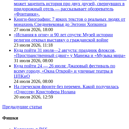
может зацепить история про двух друзей, свернувших в
придорожный отель — рассказывает обозреватель
«Фонтанки».
Книги-биографии: 7 ярких текстов о реальных людях от
монахинь Средневековья до Энтони Хопкинса
27 июля 2026,
18:00
«Испания в огне» и 90 лет спустя: Музей истории
религии открыл выставку о гражданской войне
23 июля 2026,
11:18
Куда пойти 31 июля—2 августа: праздник флоксов,
«Пространственный сдвиг» у Манежа и «Музыка мира»
31 июля 2026,
08:00
Куда пойти 24 — 26 июля: Джазовый фестиваль по
всему городу, «Окна Открой» и уличные театры в
ЦПКиО
24 июля 2026,
08:00
На греческом фронте без перемен. Какой получилась
«Одиссея» Кристофера Нолана
20 июля 2026,
12:59
Предыдущие статьи
Фишки