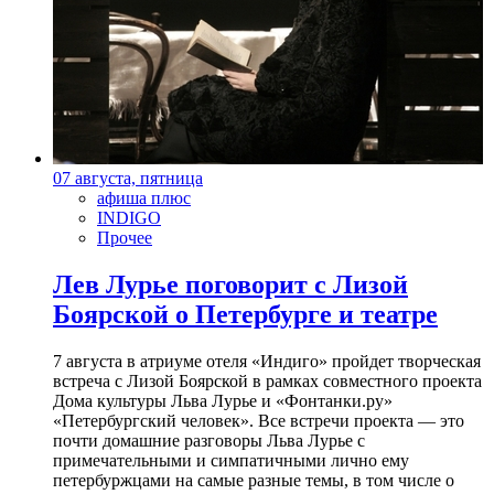
07 августа, пятница
афиша плюс
INDIGO
Прочее
Лев Лурье поговорит с Лизой
Боярской о Петербурге и театре
7 августа в атриуме отеля «Индиго» пройдет творческая
встреча с Лизой Боярской в рамках совместного проекта
Дома культуры Льва Лурье и «Фонтанки.ру»
«Петербургский человек». Все встречи проекта — это
почти домашние разговоры Льва Лурье с
примечательными и симпатичными лично ему
петербуржцами на самые разные темы, в том числе о