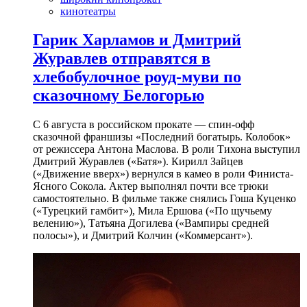
кинотеатры
Гарик Харламов и Дмитрий
Журавлев отправятся в
хлебобулочное роуд-муви по
сказочному Белогорью
С 6 августа в российском прокате — спин-офф
сказочной франшизы «Последний богатырь. Колобок»
от режиссера Антона Маслова. В роли Тихона выступил
Дмитрий Журавлев («Батя»). Кирилл Зайцев
(«Движение вверх») вернулся в камео в роли Финиста-
Ясного Сокола. Актер выполнял почти все трюки
самостоятельно. В фильме также снялись Гоша Куценко
(«Турецкий гамбит»), Мила Ершова («По щучьему
велению»), Татьяна Догилева («Вампиры средней
полосы»), и Дмитрий Колчин («Коммерсант»).