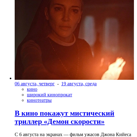
06 августа, четверг
-
19 августа, среда
кино
широкий кинопрокат
кинотеатры
В кино покажут мистический
триллер «Демон скорости»
С 6 августа на экранах — фильм ужасов Джона Кийеса