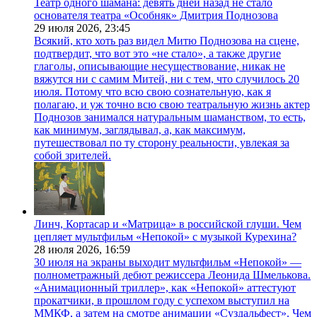
Театр одного шамана: девять дней назад не стало
основателя театра «Особняк» Дмитрия Поднозова
29 июля 2026,
23:45
Всякий, кто хоть раз видел Митю Поднозова на сцене,
подтвердит, что вот это «не стало», а также другие
глаголы, описывающие несуществование, никак не
вяжутся ни с самим Митей, ни с тем, что случилось 20
июля. Потому что всю свою сознательную, как я
полагаю, и уж точно всю свою театральную жизнь актер
Поднозов занимался натуральным шаманством, то есть,
как минимум, заглядывал, а, как максимум,
путешествовал по ту сторону реальности, увлекая за
собой зрителей.
Линч, Кортасар и «Матрица» в российской глуши. Чем
цепляет мультфильм «Непокой» с музыкой Курехина?
28 июля 2026,
16:59
30 июля на экраны выходит мультфильм «Непокой» —
полнометражный дебют режиссера Леонида Шмелькова.
«Анимационный триллер», как «Непокой» аттестуют
прокатчики, в прошлом году с успехом выступил на
ММКФ, а затем на смотре анимации «Суздальфест». Чем