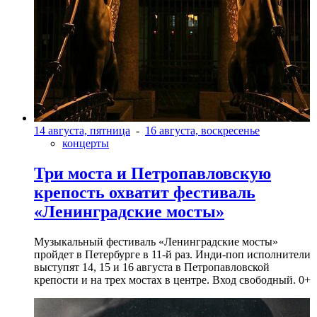
14 августа, пятница
-
16 августа, воскресенье
концерты
Три моста и Петропавловскую
крепость охватит фестиваль
«Ленинградские мосты»
Музыкальный фестиваль «Ленинградские мосты»
пройдет в Петербурге в 11-й раз. Инди-поп исполнители
выступят 14, 15 и 16 августа в Петропавловской
крепости и на трех мостах в центре. Вход свободный. 0+