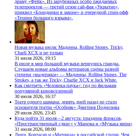
драму «Фейк». Из зарубежных особо ожидаемых
телепроектов — третий сезон сай-фая «Укрытие»,
приквел «Блондинки в законе» и очередной спин-офф
«Теории большого взрыва».
Новая музыка июля: Мадонна, Rolling Stones, Tricky,
Charli XCX и не только
31 июля 2026,
19:15
В июле в мир большой музыки вернулись гранды.
Слушаем новые альбомы ветеранов сцены разной
степени «выдержки» — Мадонны, Rolling Stones, The
Strokes, а так же Tricky, Charlie XCX и Jack White.
Как смотреть «Человека-паука»: гид по фильмам
популярной киновселенной
30 июля 2026,
16:37
Театр одного шамана: девять дней назад не стало
основателя театра «Особняк» Дмитрия Поднозова
29 июля 2026,
23:45
Куда пойти 31 июля—2 августа: праздник флоксов,
«Пространственный сдвиг» у Манежа и «Музыка мира»
31 июля 2026,
08:00
Линч, Кортасар и «Матрица» в российской глуши. Чем