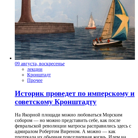
09 августа, воскресенье
лекции
Кронштадт
Прочее
Историк проведет по имперскому и
советскому Кронштадту
На Якорной площади можно любоваться Морским
собором — но можно представить себе, как после
февральской революции матросы расправились здесь с
адмиралом Робертом Виреном. А можно — как
протекала их обычная повседневная жизнь. Идем на