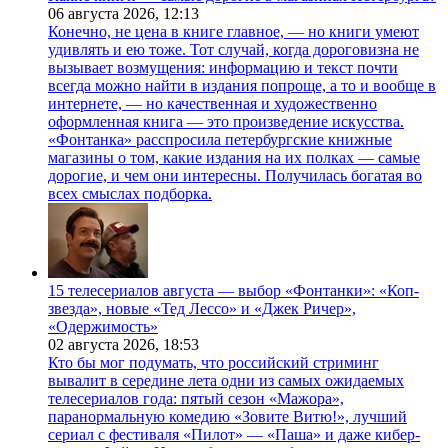
06 августа 2026,
12:13
Конечно, не цена в книге главное, — но книги умеют
удивлять и ею тоже. Тот случай, когда дороговизна не
вызывает возмущения: информацию и текст почти
всегда можно найти в издания попроще, а то и вообще в
интернете, — но качественная и художественно
оформленная книга — это произведение искусства.
«Фонтанка» расспросила петербургские книжные
магазины о том, какие издания на их полках — самые
дорогие, и чем они интересны. Получилась богатая во
всех смыслах подборка.
15 телесериалов августа — выбор «Фонтанки»: «Коп-
звезда», новые «Тед Лессо» и «Джек Ричер»,
«Одержимость»
02 августа 2026,
18:53
Кто бы мог подумать, что российский стриминг
вывалит в середине лета одни из самых ожидаемых
телесериалов года: пятый сезон «Мажора»,
паранормальную комедию «Зовите Витю!», лучший
сериал с фестиваля «Пилот» — «Паша» и даже кибер-