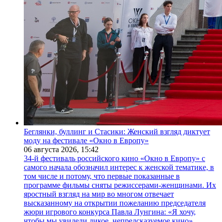
Беглянки, буллинг и Стасики: Женский взгляд диктует
моду на фестивале «Окно в Европу»
06 августа 2026,
15:42
34-й фестиваль российского кино «Окно в Европу» с
самого начала обозначил интерес к женской тематике, в
том числе и потому, что первые показанные в
программе фильмы сняты режиссерами-женщинами. Их
яростный взгляд на мир во многом отвечает
высказанному на открытии пожеланию председателя
жюри игрового конкурса Павла Лунгина: «Я хочу,
чтобы мы увидели дикое, непредсказуемое кино».