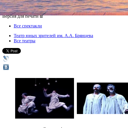
14 сентября 2012, пятница
,
19.00
Версия для печати
Все спектакли
Театр юных зрителей им. А.А. Брянцева
Все театры