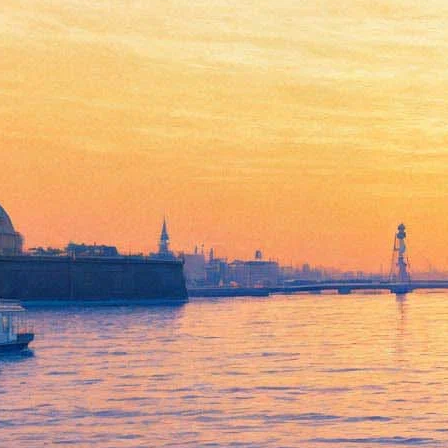
Ха-ха-ха! В рамках
Всемирного фестиваля
цирковой режиссуры