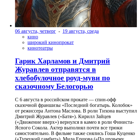
06 августа, четверг
-
19 августа, среда
кино
широкий кинопрокат
кинотеатры
Гарик Харламов и Дмитрий
Журавлев отправятся в
хлебобулочное роуд-муви по
сказочному Белогорью
С 6 августа в российском прокате — спин-офф
сказочной франшизы «Последний богатырь. Колобок»
от режиссера Антона Маслова. В роли Тихона выступил
Дмитрий Журавлев («Батя»). Кирилл Зайцев
(«Движение вверх») вернулся в камео в роли Финиста-
Ясного Сокола. Актер выполнял почти все трюки
самостоятельно. В фильме также снялись Гоша Куценко
(«Турецкий гамбит»), Мила Ершова («По щучьему