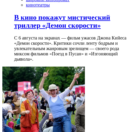
кинотеатры
В кино покажут мистический
триллер «Демон скорости»
С 6 августа на экранах — фильм ужасов Джона Кийеса
«Демон скорости». Критики сочли ленту бодрым и
увлекательным жанровым зрелищeм — своего рода
миксом фильмов «Поезд в Пусан» и «Изгоняющий
дьявола».