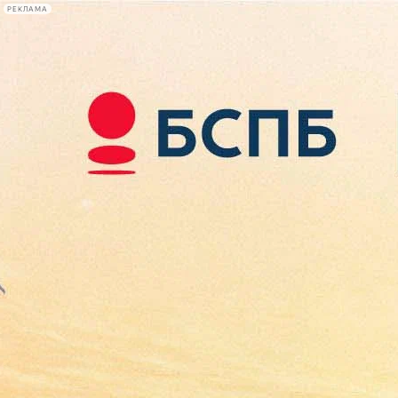
РЕКЛАМА
Афиша Plus
#телегид
Фонтанка.ру
Сегодня:
2026.08.09
13:12
Афиша Plus
кино
спектакли
выставки
концерты
лекции
книги
афиша плюс
новости
+