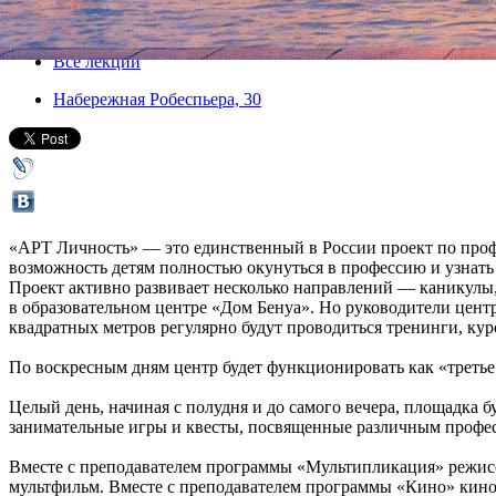
09 сентября 2012, воскресенье
,
12.00
Версия для печати
Все лекции
Набережная Робеспьера, 30
«АРТ Личность» — это единственный в России проект по профор
возможность детям полностью окунуться в профессию и узнать 
Проект активно развивает несколько направлений — каникулы, 
в образовательном центре «Дом Бенуа». Но руководители центр
квадратных метров регулярно будут проводиться тренинги, кур
По воскресным дням центр будет функционировать как «третье м
Целый день, начиная с полудня и до самого вечера, площадка 
занимательные игры и квесты, посвященные различным професс
Вместе с преподавателем программы «Мультипликация» режисс
мультфильм. Вместе с преподавателем программы «Кино» кино