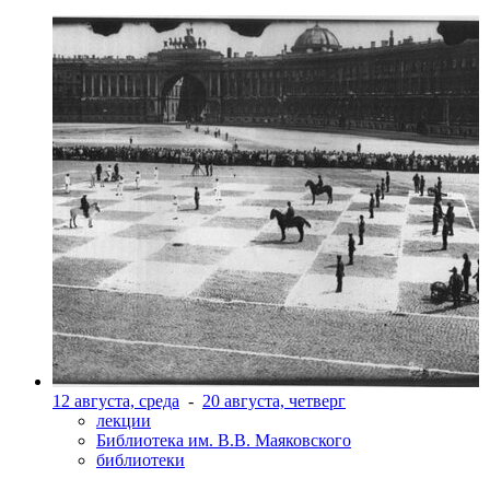
12 августа, среда
-
20 августа, четверг
лекции
Библиотека им. В.В. Маяковского
библиотеки