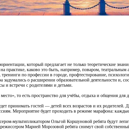
иентации, который предлагает не только теоретические знания о
на практике, каково это быть, например, поваром, театральным
тренинги по профессии в городе, профтестирование, психологич
а задумались о расширении образовательной деятельности и, соо
сы и встречи с родителями и детьми.
есто», то есть пространство для учёбы, отдыха и общения для де
будет принимать гостей — детей всех возрастов и их родителей.
иям. Мероприятие будет проходить в режиме марафона: каждые п
ером-мультипликатором Ольгой Коршуновой ребята будут лепить
режиссером Марией Морозовой ребята снимут свой собственный