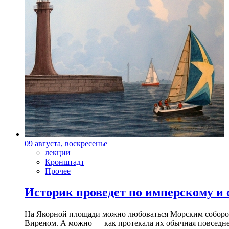
09 августа, воскресенье
лекции
Кронштадт
Прочее
Историк проведет по имперскому и
На Якорной площади можно любоваться Морским собором 
Виреном. А можно — как протекала их обычная повседнев