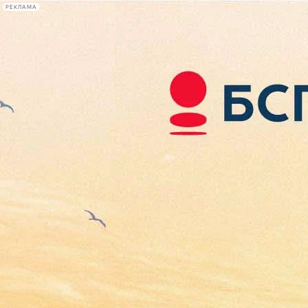
РЕКЛАМА
Афиша Plus
#телегид
Фонтанка.ру
Сегодня:
2026.08.08
16:59
Афиша Plus
кино
спектакли
выставки
концерты
лекции
книги
афиша плюс
новости
+