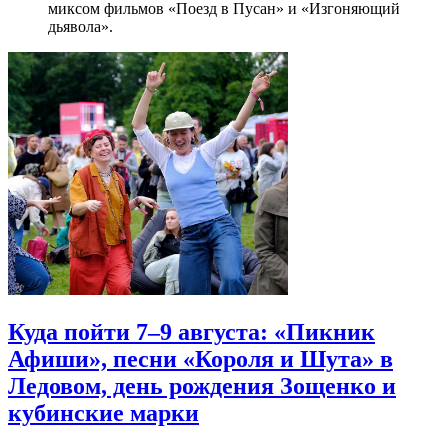
миксом фильмов «Поезд в Пусан» и «Изгоняющий
дьявола».
Куда пойти 7–9 августа: «Пикник
Афиши», песни «Короля и Шута» в
Ледовом, день рождения Зощенко и
кубинские марки