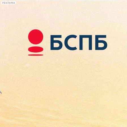
РЕКЛАМА
Афиша Plus
#телегид
Фонтанка.ру
Сегодня:
2026.08.09
07:35
Афиша Plus
кино
спектакли
выставки
концерты
лекции
книги
афиша плюс
новости
+