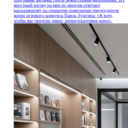
программе фильмы сняты режиссерами-женщинами. Их
яростный взгляд на мир во многом отвечает
высказанному на открытии пожеланию председателя
жюри игрового конкурса Павла Лунгина: «Я хочу,
чтобы мы увидели дикое, непредсказуемое кино».