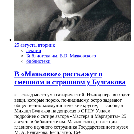
25 августа, вторник
лекции
Библиотека им. В.В. Маяковского
библиотеки
В «Маяковке» расскажут о
смешном и страшном у Булгакова
»…склад моего ума сатирический. Из-под пера выходят
вещи, которые порою, по-видимому, остро задевают
общественно-коммунистические круги», — сообщал
Михаил Булгаков на допросах в ОГПУ. Узнаем
подробнее о сатире автора «Мастера и Маргариты» 25
августа в библиотеке им. Маяковского, на лекции
главного научного сотрудника Государственного музея
М. А. Булгакова. Бесплатно. 16+