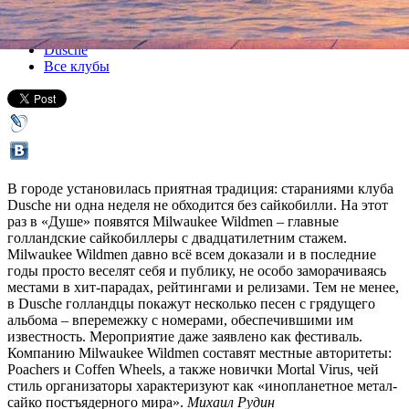
Все концерты
Dusche
Все клубы
В городе установилась приятная традиция: стараниями клуба
Dusche ни одна неделя не обходится без сайкобилли. На этот
раз в «Душе» появятся Milwaukee Wildmen – главные
голландские сайкобиллеры с двадцатилетним стажем.
Milwaukee Wildmen давно всё всем доказали и в последние
годы просто веселят себя и публику, не особо заморачиваясь
местами в хит-парадах, рейтингами и релизами. Тем не менее,
в Dusche голландцы покажут несколько песен с грядущего
альбома – вперемежку с номерами, обеспечившими им
известность. Мероприятие даже заявлено как фестиваль.
Компанию Milwaukee Wildmen составят местные авторитеты:
Poachers и Coffen Wheels, а также новички Mortal Virus, чей
стиль организаторы характеризуют как «инопланетное метал-
сайко постъядерного мира».
Михаил Рудин