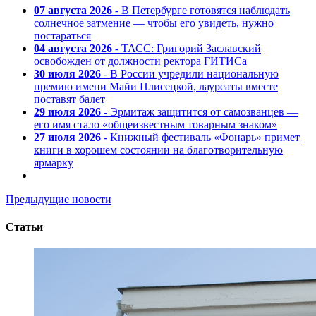
07 августа 2026
- В Петербурге готовятся наблюдать
солнечное затмение — чтобы его увидеть, нужно
постараться
04 августа 2026
- ТАСС: Григорий Заславский
освобожден от должности ректора ГИТИСа
30 июля 2026
- В России учредили национальную
премию имени Майи Плисецкой, лауреаты вместе
поставят балет
29 июля 2026
- Эрмитаж защитится от самозванцев —
его имя стало «общеизвестным товарным знаком»
27 июля 2026
- Книжный фестиваль «Фонарь» примет
книги в хорошем состоянии на благотворительную
ярмарку
Предыдущие новости
Статьи