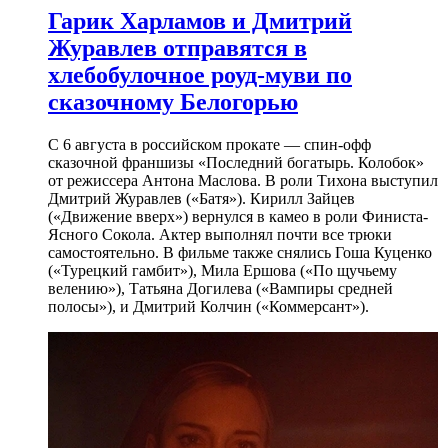
Гарик Харламов и Дмитрий
Журавлев отправятся в
хлебобулочное роуд-муви по
сказочному Белогорью
С 6 августа в российском прокате — спин-офф
сказочной франшизы «Последний богатырь. Колобок»
от режиссера Антона Маслова. В роли Тихона выступил
Дмитрий Журавлев («Батя»). Кирилл Зайцев
(«Движение вверх») вернулся в камео в роли Финиста-
Ясного Сокола. Актер выполнял почти все трюки
самостоятельно. В фильме также снялись Гоша Куценко
(«Турецкий гамбит»), Мила Ершова («По щучьему
велению»), Татьяна Догилева («Вампиры средней
полосы»), и Дмитрий Колчин («Коммерсант»).