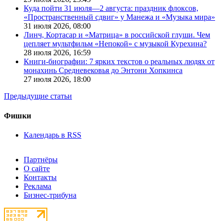
Куда пойти 31 июля—2 августа: праздник флоксов,
«Пространственный сдвиг» у Манежа и «Музыка мира»
31 июля 2026,
08:00
Линч, Кортасар и «Матрица» в российской глуши. Чем
цепляет мультфильм «Непокой» с музыкой Курехина?
28 июля 2026,
16:59
Книги-биографии: 7 ярких текстов о реальных людях от
монахинь Средневековья до Энтони Хопкинса
27 июля 2026,
18:00
Предыдущие статьи
Фишки
Календарь в RSS
Партнёры
О сайте
Контакты
Реклама
Бизнес-трибуна