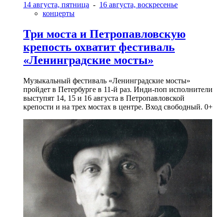
14 августа, пятница
-
16 августа, воскресенье
концерты
Три моста и Петропавловскую
крепость охватит фестиваль
«Ленинградские мосты»
Музыкальный фестиваль «Ленинградские мосты»
пройдет в Петербурге в 11-й раз. Инди-поп исполнители
выступят 14, 15 и 16 августа в Петропавловской
крепости и на трех мостах в центре. Вход свободный. 0+