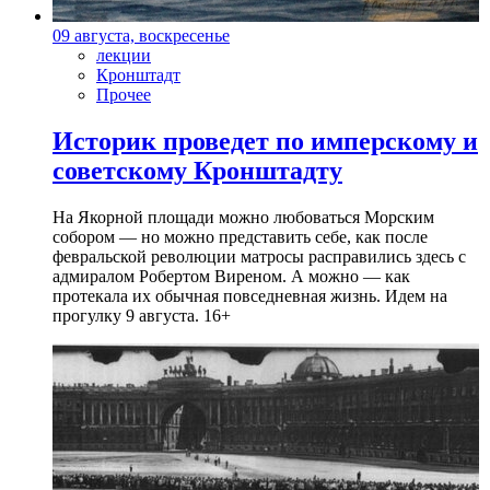
09 августа, воскресенье
лекции
Кронштадт
Прочее
Историк проведет по имперскому и
советскому Кронштадту
На Якорной площади можно любоваться Морским
собором — но можно представить себе, как после
февральской революции матросы расправились здесь с
адмиралом Робертом Виреном. А можно — как
протекала их обычная повседневная жизнь. Идем на
прогулку 9 августа. 16+