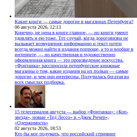
Какие книги — самые дорогие в магазинах Петербурга?
06 августа 2026,
12:13
Конечно, не цена в книге главное, — но книги умеют
удивлять и ею тоже. Тот случай, когда дороговизна не
вызывает возмущения: информацию и текст почти
всегда можно найти в издания попроще, а то и вообще в
интернете, — но качественная и художественно
оформленная книга — это произведение искусства.
«Фонтанка» расспросила петербургские книжные
магазины о том, какие издания на их полках — самые
дорогие, и чем они интересны. Получилась богатая во
всех смыслах подборка.
15 телесериалов августа — выбор «Фонтанки»: «Коп-
звезда», новые «Тед Лессо» и «Джек Ричер»,
«Одержимость»
02 августа 2026,
18:53
Кто бы мог подумать, что российский стриминг