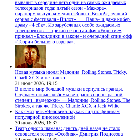
вывалит в середине лета одни из самых ожидаемых
телесериалов года: пятый сезон «Мажора»,
паранормальную комедию «Зовите Витю!», лучший
сериал с фестиваля «Пилот» — «Паша» и даже кибер-
драму «Фейк». Из зарубежных особо ожидаемых
телепроектов — третий сезон сай-фая «Укрытие»,
приквел «Блондинки в законе» и очередной спин-офф
«Теории большого взрыва».
Новая музыка июля: Мадонна, Rolling Stones, Tricky,
Charli XCX и не только
31 июля 2026,
19:15
В июле в мир большой музыки вернулись гранды.
Слушаем новые альбомы ветеранов сцены разной
степени «выдержки» — Мадонны, Rolling Stones, The
Strokes, а так же Tricky, Charlie XCX и Jack White.
Как смотреть «Человека-паука»: гид по фильмам
популярной киновселенной
30 июля 2026,
16:37
Театр одного шамана: девять дней назад не стало
основателя театра «Особняк» Дмитрия Поднозова
29 июля 2026,
23:45