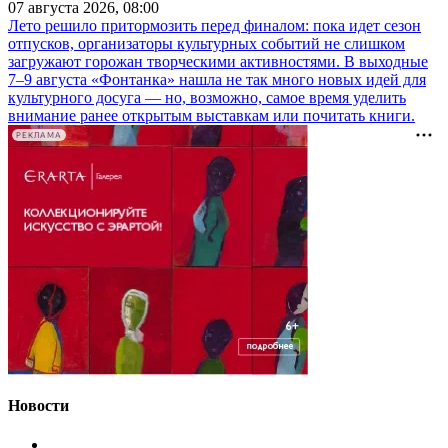
07 августа 2026, 08:00
Лето решило притормозить перед финалом: пока идет сезон
отпусков, организаторы культурных событий не слишком
загружают горожан творческими активностями. В выходные
7–9 августа «Фонтанка» нашла не так много новых идей для
культурного досуга — но, возможно, самое время уделить
внимание ранее открытым выставкам или почитать книги.
РЕКЛАМА
Новости