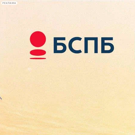
РЕКЛАМА
Афиша Plus
#телегид
Фонтанка.ру
Сегодня:
2026.08.08
21:39
Афиша Plus
кино
спектакли
выставки
концерты
лекции
книги
афиша плюс
новости
+