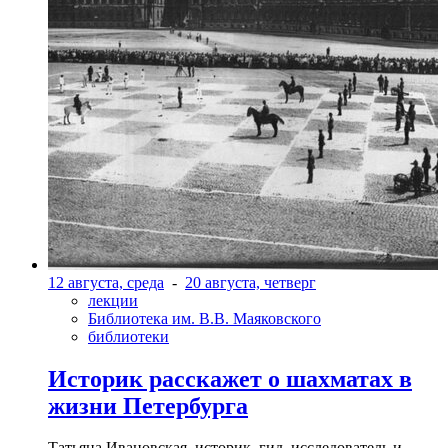
12 августа, среда
-
20 августа, четверг
лекции
Библиотека им. В.В. Маяковского
библиотеки
Историк расскажет о шахматах в
жизни Петербурга
Татьяна Ивановская, историк, гид, исследователь и