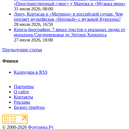
«Пространственный сдвиг» у Манежа и «Музыка мира»
31 июля 2026,
08:00
Линч, Кортасар и «Матрица» в российской глуши. Чем
цепляет мультфильм «Непокой» с музыкой Курехина?
28 июля 2026,
16:59
Книги-биографии: 7 ярких текстов о реальных людях от
монахинь Средневековья до Энтони Хопкинса
27 июля 2026,
18:00
Предыдущие статьи
Фишки
Календарь в RSS
Партнёры
О сайте
Контакты
Реклама
Бизнес-трибуна
© 2000-2026
Фонтанка.Ру