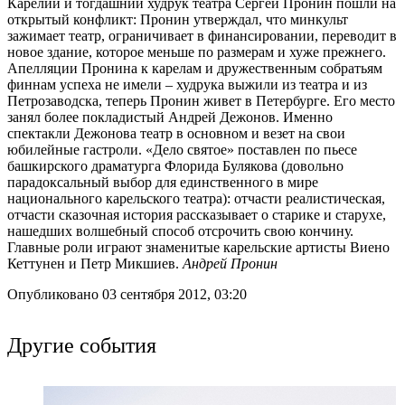
Карелии и тогдашний худрук театра Сергей Пронин пошли на
открытый конфликт: Пронин утверждал, что минкульт
зажимает театр, ограничивает в финансировании, переводит в
новое здание, которое меньше по размерам и хуже прежнего.
Апелляции Пронина к карелам и дружественным собратьям
финнам успеха не имели – худрука выжили из театра и из
Петрозаводска, теперь Пронин живет в Петербурге. Его место
занял более покладистый Андрей Дежонов. Именно
спектакли Дежонова театр в основном и везет на свои
юбилейные гастроли. «Дело святое» поставлен по пьесе
башкирского драматурга Флорида Булякова (довольно
парадоксальный выбор для единственного в мире
национального карельского театра): отчасти реалистическая,
отчасти сказочная история рассказывает о старике и старухе,
нашедших волшебный способ отсрочить свою кончину.
Главные роли играют знаменитые карельские артисты Виено
Кеттунен и Петр Микшиев.
Андрей Пронин
Опубликовано 03 сентября 2012, 03:20
Другие события