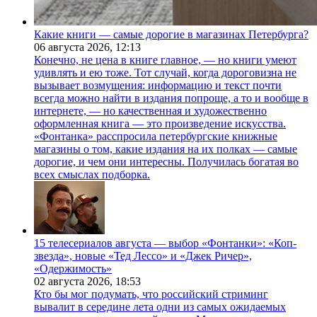
Какие книги — самые дорогие в магазинах Петербурга?
06 августа 2026,
12:13
Конечно, не цена в книге главное, — но книги умеют
удивлять и ею тоже. Тот случай, когда дороговизна не
вызывает возмущения: информацию и текст почти
всегда можно найти в издания попроще, а то и вообще в
интернете, — но качественная и художественно
оформленная книга — это произведение искусства.
«Фонтанка» расспросила петербургские книжные
магазины о том, какие издания на их полках — самые
дорогие, и чем они интересны. Получилась богатая во
всех смыслах подборка.
15 телесериалов августа — выбор «Фонтанки»: «Коп-
звезда», новые «Тед Лессо» и «Джек Ричер»,
«Одержимость»
02 августа 2026,
18:53
Кто бы мог подумать, что российский стриминг
вывалит в середине лета одни из самых ожидаемых