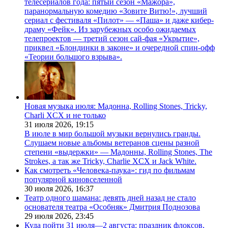
телесериалов года: пятый сезон «Мажора»,
паранормальную комедию «Зовите Витю!», лучший
сериал с фестиваля «Пилот» — «Паша» и даже кибер-
драму «Фейк». Из зарубежных особо ожидаемых
телепроектов — третий сезон сай-фая «Укрытие»,
приквел «Блондинки в законе» и очередной спин-офф
«Теории большого взрыва».
Новая музыка июля: Мадонна, Rolling Stones, Tricky,
Charli XCX и не только
31 июля 2026,
19:15
В июле в мир большой музыки вернулись гранды.
Слушаем новые альбомы ветеранов сцены разной
степени «выдержки» — Мадонны, Rolling Stones, The
Strokes, а так же Tricky, Charlie XCX и Jack White.
Как смотреть «Человека-паука»: гид по фильмам
популярной киновселенной
30 июля 2026,
16:37
Театр одного шамана: девять дней назад не стало
основателя театра «Особняк» Дмитрия Поднозова
29 июля 2026,
23:45
Куда пойти 31 июля—2 августа: праздник флоксов,