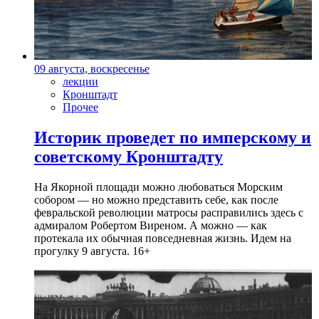
09 августа, воскресенье
лекции
Кронштадт
Прочее
Историк проведет по имперскому и
советскому Кронштадту
На Якорной площади можно любоваться Морским
собором — но можно представить себе, как после
февральской революции матросы расправились здесь с
адмиралом Робертом Виреном. А можно — как
протекала их обычная повседневная жизнь. Идем на
прогулку 9 августа. 16+