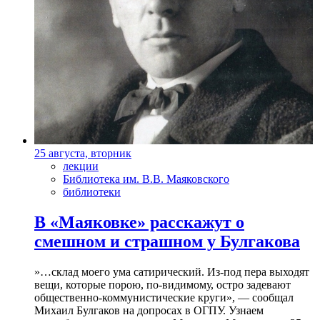
25 августа, вторник
лекции
Библиотека им. В.В. Маяковского
библиотеки
В «Маяковке» расскажут о
смешном и страшном у Булгакова
»…склад моего ума сатирический. Из-под пера выходят
вещи, которые порою, по-видимому, остро задевают
общественно-коммунистические круги», — сообщал
Михаил Булгаков на допросах в ОГПУ. Узнаем