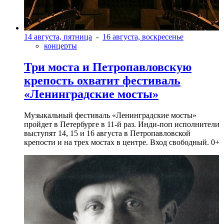
14 августа, пятница
-
16 августа, воскресенье
концерты
Три моста и Петропавловскую
крепость охватит фестиваль
«Ленинградские мосты»
Музыкальный фестиваль «Ленинградские мосты»
пройдет в Петербурге в 11-й раз. Инди-поп исполнители
выступят 14, 15 и 16 августа в Петропавловской
крепости и на трех мостах в центре. Вход свободный. 0+