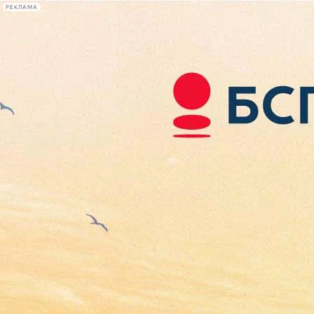
РЕКЛАМА
Афиша Plus
#телегид
Фонтанка.ру
Сегодня:
2026.08.07
05:58
Афиша Plus
кино
спектакли
выставки
концерты
лекции
книги
афиша плюс
новости
+