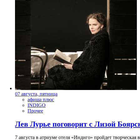
07 августа, пятница
афиша плюс
INDIGO
Прочее
Лев Лурье поговорит с Лизой Боярск
7 августа в атриуме отеля «Индиго» пройдет творческая 