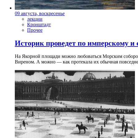
09 августа, воскресенье
лекции
Кронштадт
Прочее
Историк проведет по имперскому и
На Якорной площади можно любоваться Морским собором 
Виреном. А можно — как протекала их обычная повседнев