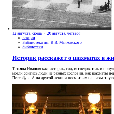
12 августа, среда
-
20 августа, четверг
лекции
Библиотека им. В.В. Маяковского
библиотеки
Историк расскажет о шахматах в ж
Татьяна Ивановская, историк, гид, исследователь и попу
могли сойтись люди из разных сословий, как шахматы пер
Петербург. А на другой лекции посмотрим на шахматную 