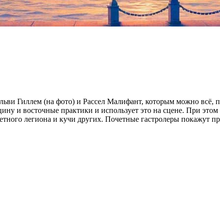
ьви Гиллем (на фото) и Рассел Малифант, которым можно всё, п
ицину и восточные практики и использует это на сцене. При это
очетного легиона и кучи других. Почетные гастролеры покажут 