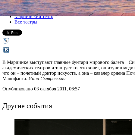
Все спектакли
Мариинский театр
Все театры
В Мариинке выступают главные бунтари мирового балета – Сил
академических театров и танцует то, что хочет, он изучил мед
что он – почетный доктор искусств, а она – кавалер ордена П
Малифанта.
Инна Скляревская
Опубликовано 03 октября 2011, 06:57
Другие события