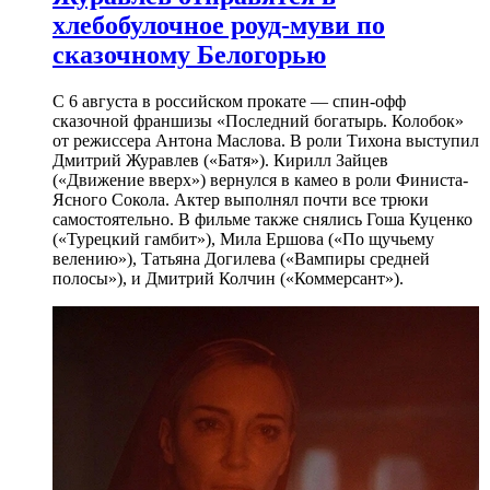
хлебобулочное роуд-муви по
сказочному Белогорью
С 6 августа в российском прокате — спин-офф
сказочной франшизы «Последний богатырь. Колобок»
от режиссера Антона Маслова. В роли Тихона выступил
Дмитрий Журавлев («Батя»). Кирилл Зайцев
(«Движение вверх») вернулся в камео в роли Финиста-
Ясного Сокола. Актер выполнял почти все трюки
самостоятельно. В фильме также снялись Гоша Куценко
(«Турецкий гамбит»), Мила Ершова («По щучьему
велению»), Татьяна Догилева («Вампиры средней
полосы»), и Дмитрий Колчин («Коммерсант»).