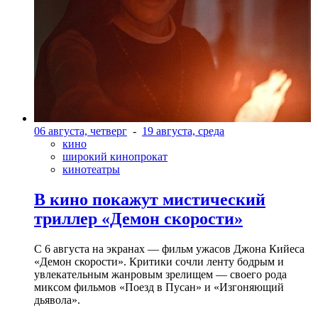
06 августа, четверг
-
19 августа, среда
кино
широкий кинопрокат
кинотеатры
В кино покажут мистический
триллер «Демон скорости»
С 6 августа на экранах — фильм ужасов Джона Кийеса
«Демон скорости». Критики сочли ленту бодрым и
увлекательным жанровым зрелищeм — своего рода
миксом фильмов «Поезд в Пусан» и «Изгоняющий
дьявола».