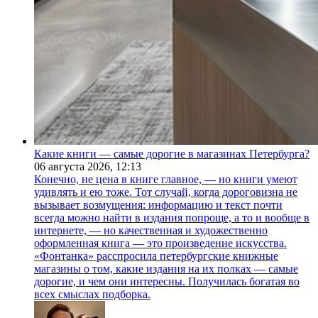
Какие книги — самые дорогие в магазинах Петербурга?
06 августа 2026,
12:13
Конечно, не цена в книге главное, — но книги умеют
удивлять и ею тоже. Тот случай, когда дороговизна не
вызывает возмущения: информацию и текст почти
всегда можно найти в издания попроще, а то и вообще в
интернете, — но качественная и художественно
оформленная книга — это произведение искусства.
«Фонтанка» расспросила петербургские книжные
магазины о том, какие издания на их полках — самые
дорогие, и чем они интересны. Получилась богатая во
всех смыслах подборка.