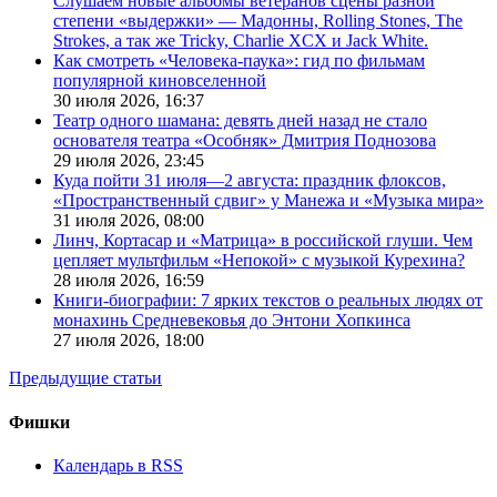
Слушаем новые альбомы ветеранов сцены разной
степени «выдержки» — Мадонны, Rolling Stones, The
Strokes, а так же Tricky, Charlie XCX и Jack White.
Как смотреть «Человека-паука»: гид по фильмам
популярной киновселенной
30 июля 2026,
16:37
Театр одного шамана: девять дней назад не стало
основателя театра «Особняк» Дмитрия Поднозова
29 июля 2026,
23:45
Куда пойти 31 июля—2 августа: праздник флоксов,
«Пространственный сдвиг» у Манежа и «Музыка мира»
31 июля 2026,
08:00
Линч, Кортасар и «Матрица» в российской глуши. Чем
цепляет мультфильм «Непокой» с музыкой Курехина?
28 июля 2026,
16:59
Книги-биографии: 7 ярких текстов о реальных людях от
монахинь Средневековья до Энтони Хопкинса
27 июля 2026,
18:00
Предыдущие статьи
Фишки
Календарь в RSS