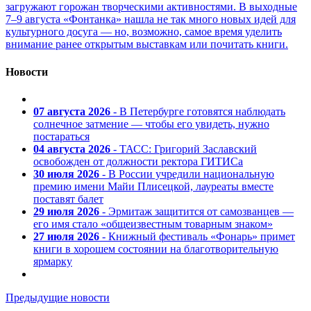
загружают горожан творческими активностями. В выходные
7–9 августа «Фонтанка» нашла не так много новых идей для
культурного досуга — но, возможно, самое время уделить
внимание ранее открытым выставкам или почитать книги.
Новости
07 августа 2026
- В Петербурге готовятся наблюдать
солнечное затмение — чтобы его увидеть, нужно
постараться
04 августа 2026
- ТАСС: Григорий Заславский
освобожден от должности ректора ГИТИСа
30 июля 2026
- В России учредили национальную
премию имени Майи Плисецкой, лауреаты вместе
поставят балет
29 июля 2026
- Эрмитаж защитится от самозванцев —
его имя стало «общеизвестным товарным знаком»
27 июля 2026
- Книжный фестиваль «Фонарь» примет
книги в хорошем состоянии на благотворительную
ярмарку
Предыдущие новости