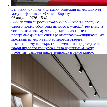
Беглянки, буллинг и Стасики: Женский взгляд диктует
моду на фестивале «Окно в Европу»
06 августа 2026,
15:42
34-й фестиваль российского кино «Окно в Европу» с
самого начала обозначил интерес к женской тематике, в
том числе и потому, что первые показанные в
программе фильмы сняты режиссерами-женщинами. Их
яростный взгляд на мир во многом отвечает
высказанному на открытии пожеланию председателя
жюри игрового конкурса Павла Лунгина: «Я хочу,
чтобы мы увидели дикое, непредсказуемое кино».