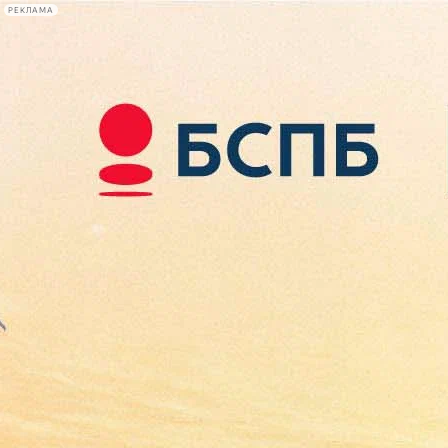
РЕКЛАМА
Афиша Plus
#телегид
Фонтанка.ру
Сегодня:
2026.08.09
15:56
Афиша Plus
кино
спектакли
выставки
концерты
лекции
книги
афиша плюс
новости
+