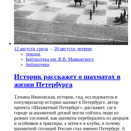
12 августа, среда
-
20 августа, четверг
лекции
Библиотека им. В.В. Маяковского
библиотеки
Историк расскажет о шахматах в
жизни Петербурга
Татьяна Ивановская, историк, гид, исследователь и
популяризатор истории шахмат в Петербурге, автор
проекта «Шахматный Петербург», расскажет, где в
городе за шахматной доской могли сойтись люди из
разных сословий, как шахматы перебирались из дворцов
и особняков в трактиры, а затем и в клубы, и почему
шахматной столицей России стал именно Петербург. А