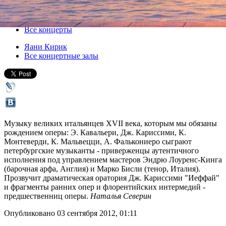
05 сентября 2012, среда
,
19.00
Версия для печати
Все концерты
Яани Кирик
Все концертные залы
Музыку великих итальянцев XVII века, которым мы обязаны
рождением оперы: Э. Кавальери, Дж. Кариссими, К.
Монтеверди, К. Мальвецци, А. Фалькониеро сыграют
петербургские музыканты - приверженцы аутентичного
исполнения под управлением мастеров Эндрю Лоуренс-Кинга
(барочная арфа, Англия) и Марко Бисли (тенор, Италия).
Прозвучит драматическая оратория Дж. Кариссими "Иеффай"
и фрагменты ранних опер и флорентийских интермедий -
предшественниц оперы.
Наталья Северин
Опубликовано 03 сентября 2012, 01:11