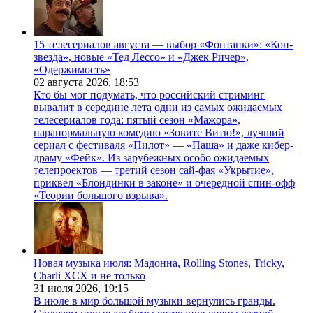
15 телесериалов августа — выбор «Фонтанки»: «Коп-
звезда», новые «Тед Лессо» и «Джек Ричер»,
«Одержимость»
02 августа 2026,
18:53
Кто бы мог подумать, что российский стриминг
вывалит в середине лета одни из самых ожидаемых
телесериалов года: пятый сезон «Мажора»,
паранормальную комедию «Зовите Витю!», лучший
сериал с фестиваля «Пилот» — «Паша» и даже кибер-
драму «Фейк». Из зарубежных особо ожидаемых
телепроектов — третий сезон сай-фая «Укрытие»,
приквел «Блондинки в законе» и очередной спин-офф
«Теории большого взрыва».
Новая музыка июля: Мадонна, Rolling Stones, Tricky,
Charli XCX и не только
31 июля 2026,
19:15
В июле в мир большой музыки вернулись гранды.