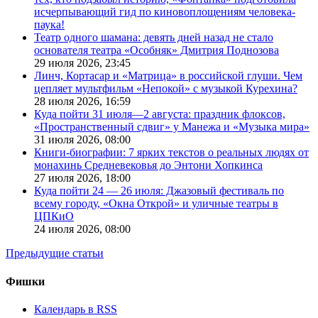
исчерпывающий гид по киновоплощениям человека-
паука!
Театр одного шамана: девять дней назад не стало
основателя театра «Особняк» Дмитрия Поднозова
29 июля 2026,
23:45
Линч, Кортасар и «Матрица» в российской глуши. Чем
цепляет мультфильм «Непокой» с музыкой Курехина?
28 июля 2026,
16:59
Куда пойти 31 июля—2 августа: праздник флоксов,
«Пространственный сдвиг» у Манежа и «Музыка мира»
31 июля 2026,
08:00
Книги-биографии: 7 ярких текстов о реальных людях от
монахинь Средневековья до Энтони Хопкинса
27 июля 2026,
18:00
Куда пойти 24 — 26 июля: Джазовый фестиваль по
всему городу, «Окна Открой» и уличные театры в
ЦПКиО
24 июля 2026,
08:00
Предыдущие статьи
Фишки
Календарь в RSS