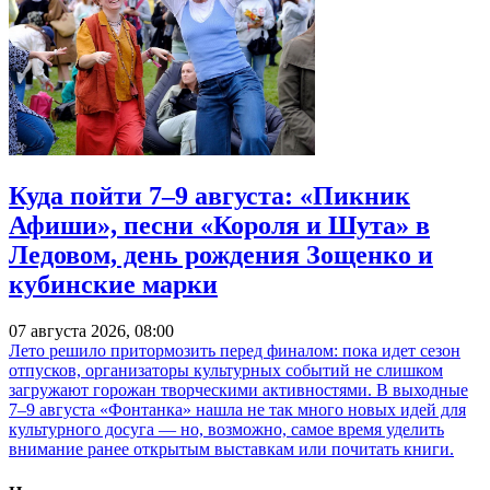
Куда пойти 7–9 августа: «Пикник
Афиши», песни «Короля и Шута» в
Ледовом, день рождения Зощенко и
кубинские марки
07 августа 2026, 08:00
Лето решило притормозить перед финалом: пока идет сезон
отпусков, организаторы культурных событий не слишком
загружают горожан творческими активностями. В выходные
7–9 августа «Фонтанка» нашла не так много новых идей для
культурного досуга — но, возможно, самое время уделить
внимание ранее открытым выставкам или почитать книги.