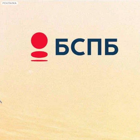
РЕКЛАМА
Афиша Plus
#телегид
Фонтанка.ру
Сегодня:
2026.08.07
15:37
Афиша Plus
кино
спектакли
выставки
концерты
лекции
книги
афиша плюс
новости
+