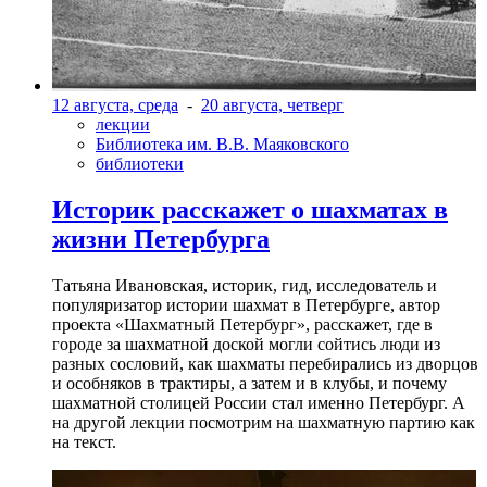
12 августа, среда
-
20 августа, четверг
лекции
Библиотека им. В.В. Маяковского
библиотеки
Историк расскажет о шахматах в
жизни Петербурга
Татьяна Ивановская, историк, гид, исследователь и
популяризатор истории шахмат в Петербурге, автор
проекта «Шахматный Петербург», расскажет, где в
городе за шахматной доской могли сойтись люди из
разных сословий, как шахматы перебирались из дворцов
и особняков в трактиры, а затем и в клубы, и почему
шахматной столицей России стал именно Петербург. А
на другой лекции посмотрим на шахматную партию как
на текст.