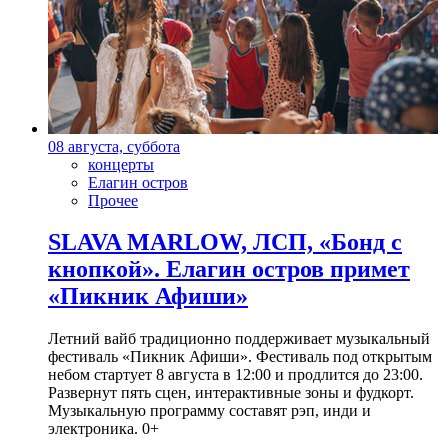
08 августа, суббота
концерты
Елагин остров
Прочее
SLAVA MARLOW, ЛСП, «Бонд с
кнопкой». Елагин остров примет
«Пикник Афиши»
Летний вайб традиционно поддерживает музыкальный
фестиваль «Пикник Афиши». Фестиваль под открытым
небом стартует 8 августа в 12:00 и продлится до 23:00.
Развернут пять сцен, интерактивные зоны и фудкорт.
Музыкальную программу составят рэп, инди и
электроника. 0+