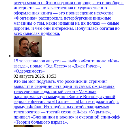
всегда можно найти в издания попроще, а то и вообще в
интернете, — но качественная и художественно
оформленная книга — это произведение искусства.
«Фонтанка» расспросила петербургские книжные
магазины о том, какие издания на их полках — самые
дорогие, и чем они интересны. Получилась богатая во
всех смыслах подборка.
15 телесериалов августа — выбор «Фонтанки»: «Коп-
звезда», новые «Тед Лессо» и «Джек Ричер»,
«Одержимость»
02 августа 2026,
18:53
Кто бы мог подумать, что российский стриминг
вывалит в середине лета одни из самых ожидаемых
телесериалов года: пятый сезон «Мажора»,
паранормальную комедию «Зовите Витю!», лучший
сериал с фестиваля «Пилот» — «Паша» и даже кибер-
драму «Фейк». Из зарубежных особо ожидаемых
телепроектов — третий сезон сай-фая «Укрытие»,
приквел «Блондинки в законе» и очередной спин-офф
«Теории большого взрыва».