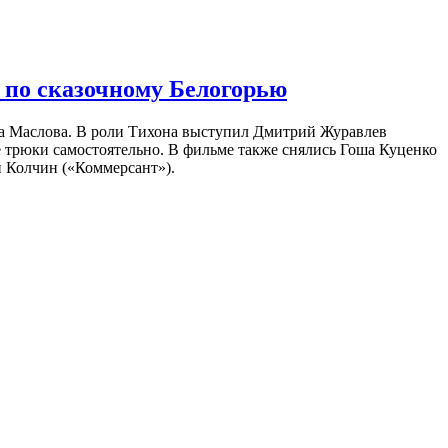
 по сказочному Белогорью
на Маслова. В роли Тихона выступил Дмитрий Журавлев
е трюки самостоятельно. В фильме также снялись Гоша Куценко
 Колчин («Коммерсант»).