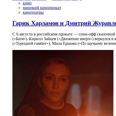
кино
широкий кинопрокат
кинотеатры
Гарик Харламов и Дмитрий Журавлев
С 6 августа в российском прокате — спин-офф сказочно
(«Батя»). Кирилл Зайцев («Движение вверх») вернулся в
(«Турецкий гамбит»), Мила Ершова («По щучьему велени