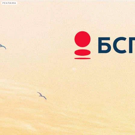
РЕКЛАМА
Афиша Plus
#телегид
Фонтанка.ру
Сегодня:
2026.08.06
09:43
Афиша Plus
кино
спектакли
выставки
концерты
лекции
книги
афиша плюс
новости
+