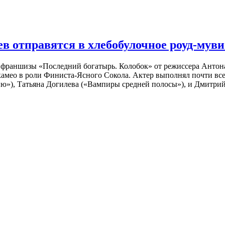
 отправятся в хлебобулочное роуд-муви
й франшизы «Последний богатырь. Колобок» от режиссера Анто
 камео в роли Финиста-Ясного Сокола. Актер выполнял почти вс
ю»), Татьяна Догилева («Вампиры средней полосы»), и Дмитрий