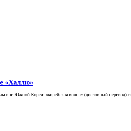
не «Халлю»
огим вне Южной Кореи: «корейская волна» (дословный перевод)