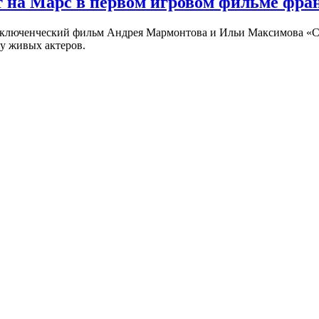
 на Марс в первом игровом фильме фр
риключенческий фильм Андрея Мармонтова и Ильи Максимова «
у живых актеров.