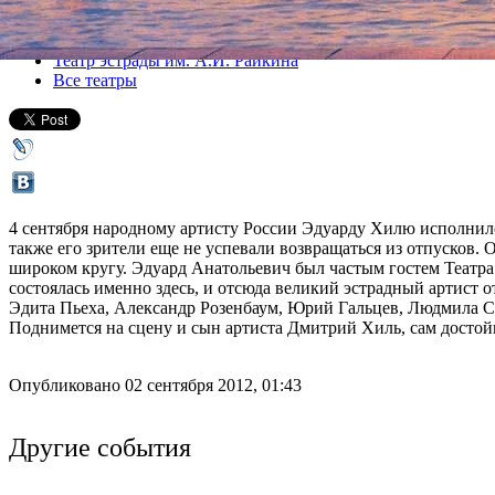
Все концерты
Театр эстрады им. А.И. Райкина
Все театры
4 сентября народному артисту России Эдуарду Хилю исполнилось
также его зрители еще не успевали возвращаться из отпусков. 
широком кругу. Эдуард Анатольевич был частым гостем Театра 
состоялась именно здесь, и отсюда великий эстрадный артист от
Эдита Пьеха, Александр Розенбаум, Юрий Гальцев, Людмила С
Поднимется на сцену и сын артиста Дмитрий Хиль, сам достой
Опубликовано 02 сентября 2012, 01:43
Другие события