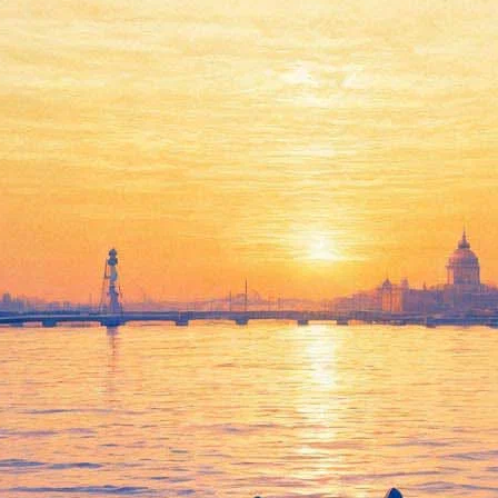
Встреча с Янушем Леоном
Вишневским