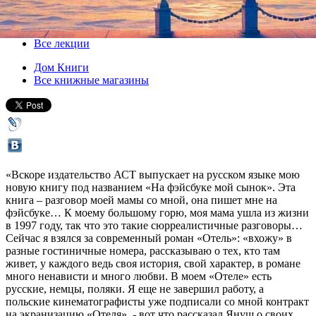
30 августа 2012, четверг
,
19.00
Версия для печати
Все лекции
Дом Книги
Все книжные магазины
«Вскоре издательство АСТ выпускает на русском языке мою
новую книгу под названием «На фэйсбуке мой сынок». Эта
книга – разговор моей мамы со мной, она пишет мне на
фэйсбуке… К моему большому горю, моя мама ушла из жизни
в 1997 году, так что это такие сюрреалистичные разговоры…
Сейчас я взялся за современный роман «Отель»: «вхожу» в
разные гостиничные номера, рассказываю о тех, кто там
живет, у каждого ведь своя история, свой характер, в романе
много ненависти и много любви. В моем «Отеле» есть
русские, немцы, поляки. Я еще не завершил работу, а
польские кинематографисты уже подписали со мной контракт
на экранизацию «Отеля», - вот что рассказал Януш о своих