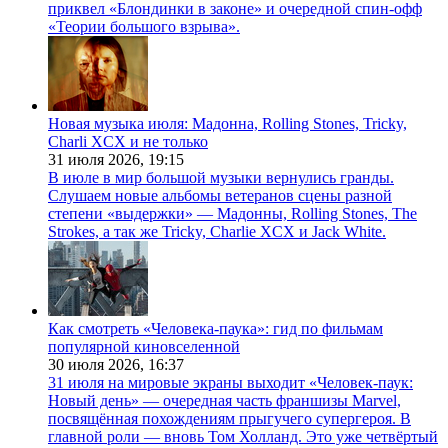
приквел «Блондинки в законе» и очередной спин-офф
«Теории большого взрыва».
Новая музыка июля: Мадонна, Rolling Stones, Tricky,
Charli XCX и не только
31 июля 2026,
19:15
В июле в мир большой музыки вернулись гранды.
Слушаем новые альбомы ветеранов сцены разной
степени «выдержки» — Мадонны, Rolling Stones, The
Strokes, а так же Tricky, Charlie XCX и Jack White.
Как смотреть «Человека-паука»: гид по фильмам
популярной киновселенной
30 июля 2026,
16:37
31 июля на мировые экраны выходит «Человек-паук:
Новый день» — очередная часть франшизы Marvel,
посвящённая похождениям прыгучего супергероя. В
главной роли — вновь Том Холланд. Это уже четвёртый