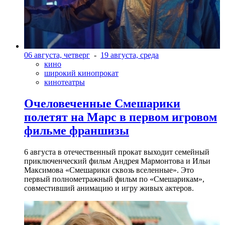
06 августа, четверг
-
19 августа, среда
кино
широкий кинопрокат
кинотеатры
Очеловеченные Смешарики
полетят на Марс в первом игровом
фильме франшизы
6 августа в отечественный прокат выходит семейный
приключенческий фильм Андрея Мармонтова и Ильи
Максимова «Смешарики сквозь вселенные». Это
первый полнометражный фильм по «Смешарикам»,
совместивший анимацию и игру живых актеров.