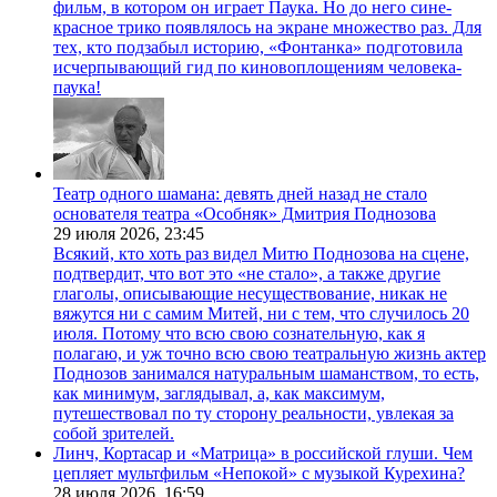
фильм, в котором он играет Паука. Но до него сине-
красное трико появлялось на экране множество раз. Для
тех, кто подзабыл историю, «Фонтанка» подготовила
исчерпывающий гид по киновоплощениям человека-
паука!
Театр одного шамана: девять дней назад не стало
основателя театра «Особняк» Дмитрия Поднозова
29 июля 2026,
23:45
Всякий, кто хоть раз видел Митю Поднозова на сцене,
подтвердит, что вот это «не стало», а также другие
глаголы, описывающие несуществование, никак не
вяжутся ни с самим Митей, ни с тем, что случилось 20
июля. Потому что всю свою сознательную, как я
полагаю, и уж точно всю свою театральную жизнь актер
Поднозов занимался натуральным шаманством, то есть,
как минимум, заглядывал, а, как максимум,
путешествовал по ту сторону реальности, увлекая за
собой зрителей.
Линч, Кортасар и «Матрица» в российской глуши. Чем
цепляет мультфильм «Непокой» с музыкой Курехина?
28 июля 2026,
16:59