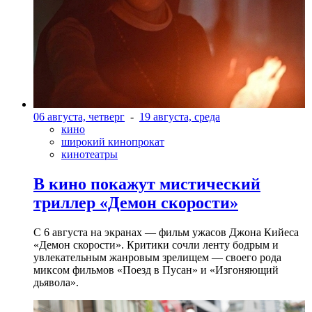
06 августа, четверг
-
19 августа, среда
кино
широкий кинопрокат
кинотеатры
В кино покажут мистический
триллер «Демон скорости»
С 6 августа на экранах — фильм ужасов Джона Кийеса
«Демон скорости». Критики сочли ленту бодрым и
увлекательным жанровым зрелищeм — своего рода
миксом фильмов «Поезд в Пусан» и «Изгоняющий
дьявола».