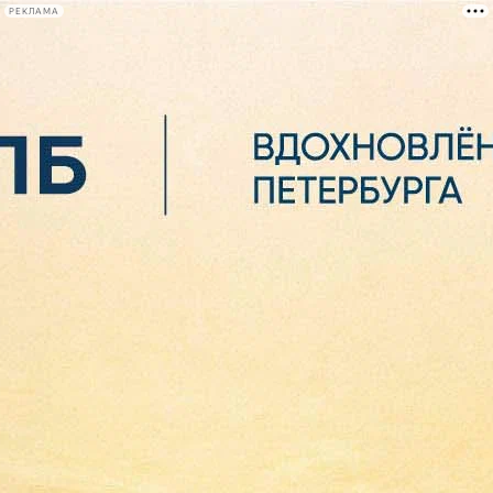
РЕКЛАМА
Афиша Plus
#телегид
Фонтанка.ру
Сегодня:
2026.08.06
13:52
Афиша Plus
кино
спектакли
выставки
концерты
лекции
книги
афиша плюс
новости
+