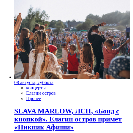
08 августа, суббота
концерты
Елагин остров
Прочее
SLAVA MARLOW, ЛСП, «Бонд с
кнопкой». Елагин остров примет
«Пикник Афиши»