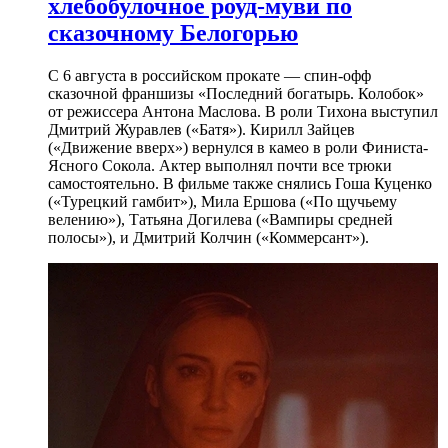
хлебобулочное роуд-муви по
сказочному Белогорью
С 6 августа в российском прокате — спин-офф
сказочной франшизы «Последний богатырь. Колобок»
от режиссера Антона Маслова. В роли Тихона выступил
Дмитрий Журавлев («Батя»). Кирилл Зайцев
(«Движение вверх») вернулся в камео в роли Финиста-
Ясного Сокола. Актер выполнял почти все трюки
самостоятельно. В фильме также снялись Гоша Куценко
(«Турецкий гамбит»), Мила Ершова («По щучьему
велению»), Татьяна Догилева («Вампиры средней
полосы»), и Дмитрий Колчин («Коммерсант»).