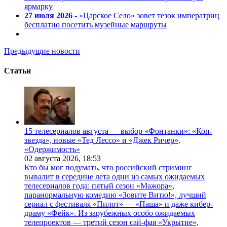
ярмарку
27 июля 2026
- «Царское Село» зовет тезок императриц
бесплатно посетить музейные маршруты
Предыдущие новости
Статьи
15 телесериалов августа — выбор «Фонтанки»: «Коп-
звезда», новые «Тед Лессо» и «Джек Ричер»,
«Одержимость»
02 августа 2026,
18:53
Кто бы мог подумать, что российский стриминг
вывалит в середине лета одни из самых ожидаемых
телесериалов года: пятый сезон «Мажора»,
паранормальную комедию «Зовите Витю!», лучший
сериал с фестиваля «Пилот» — «Паша» и даже кибер-
драму «Фейк». Из зарубежных особо ожидаемых
телепроектов — третий сезон сай-фая «Укрытие»,