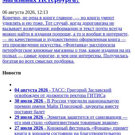
06 августа 2026, 12:13
Конечно, не цена в книге главное, — но книги умеют
удивлять и ею тоже. Тот случай, когда дороговизна не
вызывает возмущения: информацию и текст почти всегда
можно найти в издания попроще, а то и вообще в интернете,
— но качественная и художественно оформленная книга —
это произведение искусства. «Фонтанка» расспросила
петербургские книжные магазины о том, какие издания на их
полках — самые дорогие, и чем они интересны. Получилась
богатая во всех смыслах подборка.
Новости
04 августа 2026
- ТАСС: Григорий Заславский
освобожден от должности ректора ГИТИСа
30 июля 2026
- В России учредили национальную
премию имени Майи Плисецкой, лауреаты вместе
поставят балет
29 июля 2026
- Эрмитаж защитится от самозванцев —
его имя стало «общеизвестным товарным знаком»
27 июля 2026
- Книжный фестиваль «Фонарь» примет
книги в хорошем состоянии на благотворительную