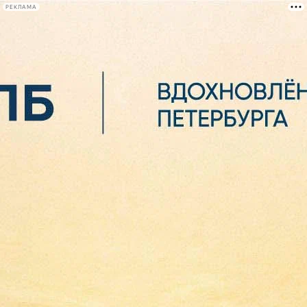
РЕКЛАМА
Афиша Plus
#телегид
Фонтанка.ру
Сегодня:
2026.08.06
07:40
Афиша Plus
кино
спектакли
выставки
концерты
лекции
книги
афиша плюс
новости
+