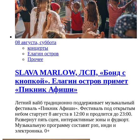
08 августа, суббота
концерты
Елагин остров
Прочее
SLAVA MARLOW, ЛСП, «Бонд с
кнопкой». Елагин остров примет
«Пикник Афиши»
Летний вайб традиционно поддерживает музыкальный
фестиваль «Пикник Афиши». Фестиваль под открытым
небом стартует 8 августа в 12:00 и продлится до 23:00.
Развернут пять сцен, интерактивные зоны и фудкорт.
Музыкальную программу составят рэп, инди и
электроника. 0+