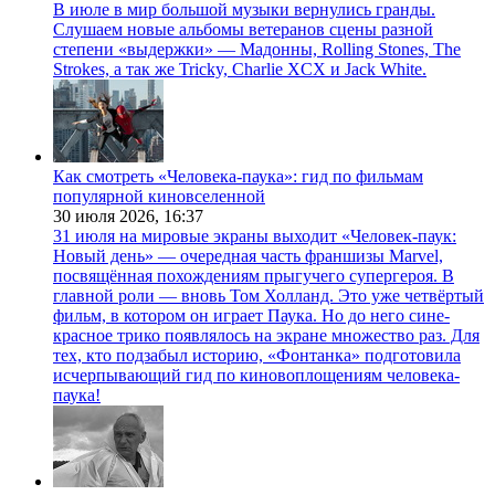
В июле в мир большой музыки вернулись гранды.
Слушаем новые альбомы ветеранов сцены разной
степени «выдержки» — Мадонны, Rolling Stones, The
Strokes, а так же Tricky, Charlie XCX и Jack White.
Как смотреть «Человека-паука»: гид по фильмам
популярной киновселенной
30 июля 2026,
16:37
31 июля на мировые экраны выходит «Человек-паук:
Новый день» — очередная часть франшизы Marvel,
посвящённая похождениям прыгучего супергероя. В
главной роли — вновь Том Холланд. Это уже четвёртый
фильм, в котором он играет Паука. Но до него сине-
красное трико появлялось на экране множество раз. Для
тех, кто подзабыл историю, «Фонтанка» подготовила
исчерпывающий гид по киновоплощениям человека-
паука!