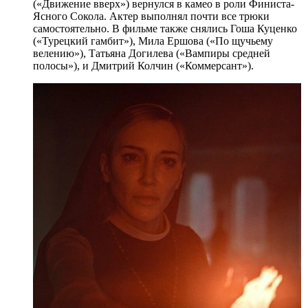
(«Движение вверх») вернулся в камео в роли Финиста-
Ясного Сокола. Актер выполнял почти все трюки
самостоятельно. В фильме также снялись Гоша Куценко
(«Турецкий гамбит»), Мила Ершова («По щучьему
велению»), Татьяна Догилева («Вампиры средней
полосы»), и Дмитрий Колчин («Коммерсант»).