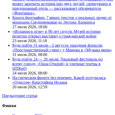
может зацепить история про двух друзей, свернувших в
придорожный отель — рассказывает обозреватель
«Фонтанки».
Книги-биографии: 7 ярких текстов о реальных людях от
монахинь Средневековья до Энтони Хопкинса
27 июля 2026,
18:00
«Испания в огне» и 90 лет спустя: Музей истории
религии открыл выставку о гражданской войне
23 июля 2026,
11:18
Куда пойти 31 июля—2 августа: праздник флоксов,
«Пространственный сдвиг» у Манежа и «Музыка мира»
31 июля 2026,
08:00
Куда пойти 24 — 26 июля: Джазовый фестиваль по
всему городу, «Окна Открой» и уличные театры в
ЦПКиО
24 июля 2026,
08:00
На греческом фронте без перемен. Какой получилась
«Одиссея» Кристофера Нолана
20 июля 2026,
12:59
Предыдущие статьи
Фишки