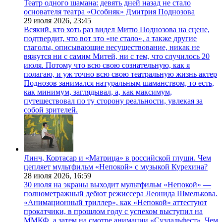
Театр одного шамана: девять дней назад не стало
основателя театра «Особняк» Дмитрия Поднозова
29 июля 2026,
23:45
Всякий, кто хоть раз видел Митю Поднозова на сцене,
подтвердит, что вот это «не стало», а также другие
глаголы, описывающие несуществование, никак не
вяжутся ни с самим Митей, ни с тем, что случилось 20
июля. Потому что всю свою сознательную, как я
полагаю, и уж точно всю свою театральную жизнь актер
Поднозов занимался натуральным шаманством, то есть,
как минимум, заглядывал, а, как максимум,
путешествовал по ту сторону реальности, увлекая за
собой зрителей.
Линч, Кортасар и «Матрица» в российской глуши. Чем
цепляет мультфильм «Непокой» с музыкой Курехина?
28 июля 2026,
16:59
30 июля на экраны выходит мультфильм «Непокой» —
полнометражный дебют режиссера Леонида Шмелькова.
«Анимационный триллер», как «Непокой» аттестуют
прокатчики, в прошлом году с успехом выступил на
ММКФ, а затем на смотре анимации «Суздальфест». Чем