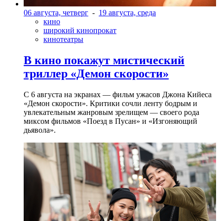
06 августа, четверг
-
19 августа, среда
кино
широкий кинопрокат
кинотеатры
В кино покажут мистический
триллер «Демон скорости»
С 6 августа на экранах — фильм ужасов Джона Кийеса
«Демон скорости». Критики сочли ленту бодрым и
увлекательным жанровым зрелищeм — своего рода
миксом фильмов «Поезд в Пусан» и «Изгоняющий
дьявола».