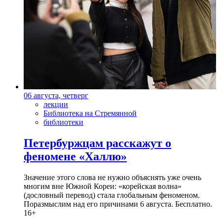
06 августа, четверг
лекции
Библиотека на Стремянной
библиотеки
Петербуржцам расскажут о
феномене «Халлю»
Значение этого слова не нужно объяснять уже очень
многим вне Южной Кореи: «корейская волна»
(дословный перевод) стала глобальным феноменом.
Поразмыслим над его причинами 6 августа. Бесплатно.
16+