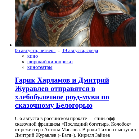
06 августа, четверг
-
19 августа, среда
кино
широкий кинопрокат
кинотеатры
Гарик Харламов и Дмитрий
Журавлев отправятся в
хлебобулочное роуд-муви по
сказочному Белогорью
С 6 августа в российском прокате — спин-офф
сказочной франшизы «Последний богатырь. Колобок»
от режиссера Антона Маслова. В роли Тихона выступил
Дмитрий Журавлев («Батя»). Кирилл Зайцев