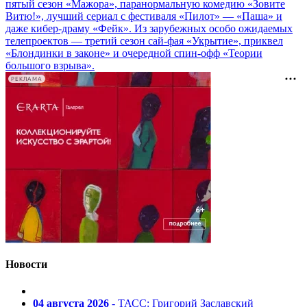
пятый сезон «Мажора», паранормальную комедию «Зовите
Витю!», лучший сериал с фестиваля «Пилот» — «Паша» и
даже кибер-драму «Фейк». Из зарубежных особо ожидаемых
телепроектов — третий сезон сай-фая «Укрытие», приквел
«Блондинки в законе» и очередной спин-офф «Теории
большого взрыва».
РЕКЛАМА
Новости
04 августа 2026
- ТАСС: Григорий Заславский