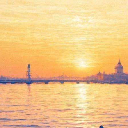
Встреча с Янушем Леоном
Вишневским
29 августа 2012, среда
,
19.00