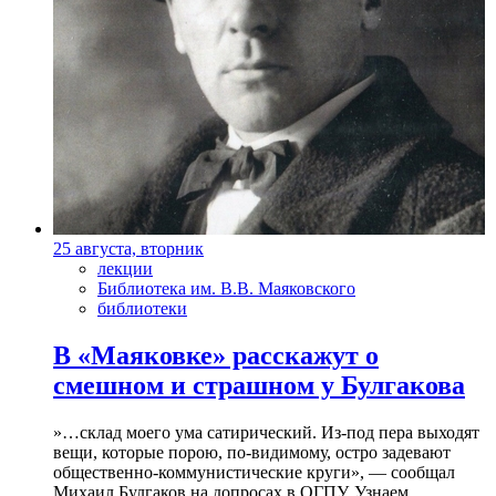
25 августа, вторник
лекции
Библиотека им. В.В. Маяковского
библиотеки
В «Маяковке» расскажут о
смешном и страшном у Булгакова
»…склад моего ума сатирический. Из-под пера выходят
вещи, которые порою, по-видимому, остро задевают
общественно-коммунистические круги», — сообщал
Михаил Булгаков на допросах в ОГПУ. Узнаем