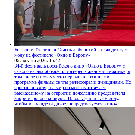
Беглянки, буллинг и Стасики: Женский взгляд диктует
моду на фестивале «Окно в Европу»
06 августа 2026,
15:42
34-й фестиваль российского кино «Окно в Европу» с
самого начала обозначил интерес к женской тематике, в
том числе и потому, что первые показанные в
программе фильмы сняты режиссерами-женщинами. Их
яростный взгляд на мир во многом отвечает
высказанному на открытии пожеланию председателя
жюри игрового конкурса Павла Лунгина: «Я хочу,
чтобы мы увидели дикое, непредсказуемое кино».