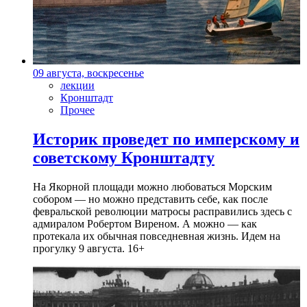
09 августа, воскресенье
лекции
Кронштадт
Прочее
Историк проведет по имперскому и
советскому Кронштадту
На Якорной площади можно любоваться Морским
собором — но можно представить себе, как после
февральской революции матросы расправились здесь с
адмиралом Робертом Виреном. А можно — как
протекала их обычная повседневная жизнь. Идем на
прогулку 9 августа. 16+