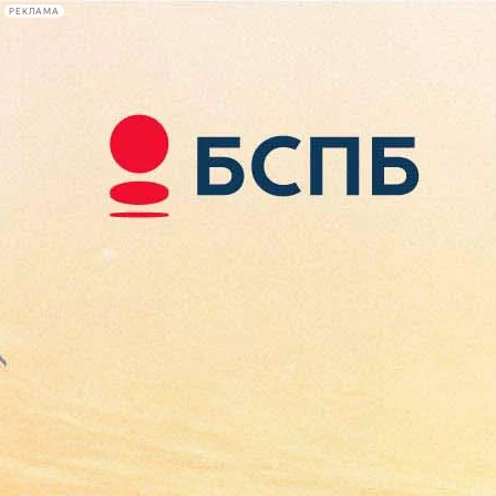
РЕКЛАМА
Афиша Plus
#телегид
Фонтанка.ру
Сегодня:
2026.08.09
12:32
Афиша Plus
кино
спектакли
выставки
концерты
лекции
книги
афиша плюс
новости
+