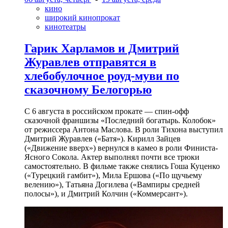
кино
широкий кинопрокат
кинотеатры
Гарик Харламов и Дмитрий
Журавлев отправятся в
хлебобулочное роуд-муви по
сказочному Белогорью
С 6 августа в российском прокате — спин-офф
сказочной франшизы «Последний богатырь. Колобок»
от режиссера Антона Маслова. В роли Тихона выступил
Дмитрий Журавлев («Батя»). Кирилл Зайцев
(«Движение вверх») вернулся в камео в роли Финиста-
Ясного Сокола. Актер выполнял почти все трюки
самостоятельно. В фильме также снялись Гоша Куценко
(«Турецкий гамбит»), Мила Ершова («По щучьему
велению»), Татьяна Догилева («Вампиры средней
полосы»), и Дмитрий Колчин («Коммерсант»).