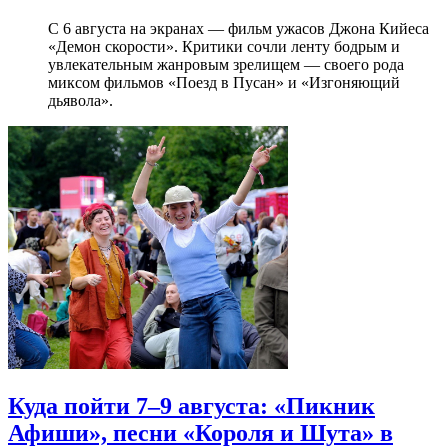
С 6 августа на экранах — фильм ужасов Джона Кийеса
«Демон скорости». Критики сочли ленту бодрым и
увлекательным жанровым зрелищeм — своего рода
миксом фильмов «Поезд в Пусан» и «Изгоняющий
дьявола».
Куда пойти 7–9 августа: «Пикник
Афиши», песни «Короля и Шута» в