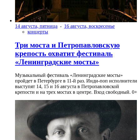
14 августа, пятница
-
16 августа, воскресенье
концерты
Три моста и Петропавловскую
крепость охватит фестиваль
«Ленинградские мосты»
Музыкальный фестиваль «Ленинградские мосты»
пройдет в Петербурге в 11-й раз. Инди-поп исполнители
выступят 14, 15 и 16 августа в Петропавловской
крепости и на трех мостах в центре. Вход свободный. 0+