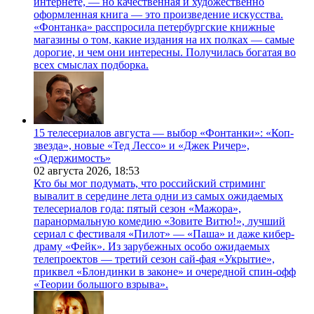
интернете, — но качественная и художественно
оформленная книга — это произведение искусства.
«Фонтанка» расспросила петербургские книжные
магазины о том, какие издания на их полках — самые
дорогие, и чем они интересны. Получилась богатая во
всех смыслах подборка.
15 телесериалов августа — выбор «Фонтанки»: «Коп-
звезда», новые «Тед Лессо» и «Джек Ричер»,
«Одержимость»
02 августа 2026,
18:53
Кто бы мог подумать, что российский стриминг
вывалит в середине лета одни из самых ожидаемых
телесериалов года: пятый сезон «Мажора»,
паранормальную комедию «Зовите Витю!», лучший
сериал с фестиваля «Пилот» — «Паша» и даже кибер-
драму «Фейк». Из зарубежных особо ожидаемых
телепроектов — третий сезон сай-фая «Укрытие»,
приквел «Блондинки в законе» и очередной спин-офф
«Теории большого взрыва».