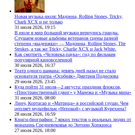
Новая музыка июля: Мадонна, Rolling Stones, Tricky,
Charli XCX и не только
31 июля 2026,
19:15
В июле в мир большой музыки вернулись гранды.
Слушаем новые альбомы ветеранов сцены разной
степени «выдержки» — Мадонны, Rolling Stones, The
Strokes, а так же Tricky, Charlie XCX и Jack White.
Как смотреть «Человека-паука»: гид по фильмам
популярной киновселенной
30 июля 2026,
16:37
Театр одного шамана: девять дней назад не стало
основателя театра «Особняк» Дмитрия Поднозова
29 июля 2026,
23:45
Куда пойти 31 июля—2 августа: праздник флоксов,
«Пространственный сдвиг» у Манежа и «Музыка мира»
31 июля 2026,
08:00
Линч, Кортасар и «Матрица» в российской глуши. Чем
цепляет мультфильм «Непокой» с музыкой Курехина?
28 июля 2026,
16:59
Книги-биографии: 7 ярких текстов о реальных людях от
монахинь Средневековья до Энтони Хопкинса
27 июля 2026,
18:00