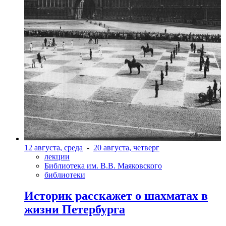
12 августа, среда
-
20 августа, четверг
лекции
Библиотека им. В.В. Маяковского
библиотеки
Историк расскажет о шахматах в
жизни Петербурга