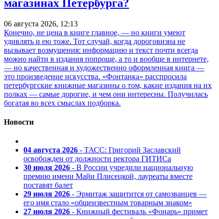
магазинах Петербурга?
06 августа 2026, 12:13
Конечно, не цена в книге главное, — но книги умеют
удивлять и ею тоже. Тот случай, когда дороговизна не
вызывает возмущения: информацию и текст почти всегда
можно найти в издания попроще, а то и вообще в интернете,
— но качественная и художественно оформленная книга —
это произведение искусства. «Фонтанка» расспросила
петербургские книжные магазины о том, какие издания на их
полках — самые дорогие, и чем они интересны. Получилась
богатая во всех смыслах подборка.
Новости
04 августа 2026
- ТАСС: Григорий Заславский
освобожден от должности ректора ГИТИСа
30 июля 2026
- В России учредили национальную
премию имени Майи Плисецкой, лауреаты вместе
поставят балет
29 июля 2026
- Эрмитаж защитится от самозванцев —
его имя стало «общеизвестным товарным знаком»
27 июля 2026
- Книжный фестиваль «Фонарь» примет