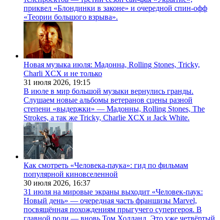
приквел «Блондинки в законе» и очередной спин-офф
«Теории большого взрыва».
Новая музыка июля: Мадонна, Rolling Stones, Tricky,
Charli XCX и не только
31 июля 2026,
19:15
В июле в мир большой музыки вернулись гранды.
Слушаем новые альбомы ветеранов сцены разной
степени «выдержки» — Мадонны, Rolling Stones, The
Strokes, а так же Tricky, Charlie XCX и Jack White.
Как смотреть «Человека-паука»: гид по фильмам
популярной киновселенной
30 июля 2026,
16:37
31 июля на мировые экраны выходит «Человек-паук:
Новый день» — очередная часть франшизы Marvel,
посвящённая похождениям прыгучего супергероя. В
главной роли — вновь Том Холланд. Это уже четвёртый