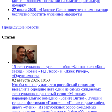
книги в хорошем состоянии на благотворительную
ярмарку
27 июля 2026
- «Царское Село» зовет тезок императриц
бесплатно посетить музейные маршруты
Предыдущие новости
Статьи
15 телесериалов августа — выбор «Фонтанки»: «Коп-
звезда», новые «Тед Лессо» и «Джек Ричер»,
«Одержимость»
02 августа 2026,
18:53
Кто бы мог подумать, что российский стриминг
вывалит в середине лета одни из самых ожидаемых
телесериалов года: пятый сезон «Мажора»,
паранормальную комедию «Зовите Витю!», лучший
сериал с фестиваля «Пилот» — «Паша» и даже кибер-
драму «Фейк». Из зарубежных особо ожидаемых
телепроектов — третий сезон сай-фая «Укрытие»,