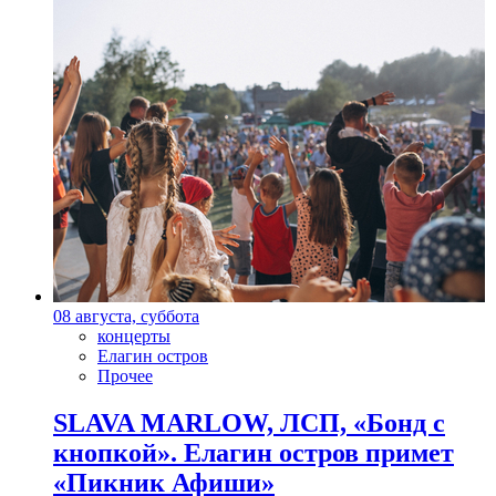
08 августа, суббота
концерты
Елагин остров
Прочее
SLAVA MARLOW, ЛСП, «Бонд с
кнопкой». Елагин остров примет
«Пикник Афиши»