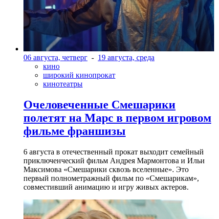
06 августа, четверг
-
19 августа, среда
кино
широкий кинопрокат
кинотеатры
Очеловеченные Смешарики
полетят на Марс в первом игровом
фильме франшизы
6 августа в отечественный прокат выходит семейный
приключенческий фильм Андрея Мармонтова и Ильи
Максимова «Смешарики сквозь вселенные». Это
первый полнометражный фильм по «Смешарикам»,
совместивший анимацию и игру живых актеров.