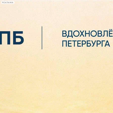
РЕКЛАМА
Афиша Plus
#телегид
Фонтанка.ру
Сегодня:
2026.08.06
18:12
Афиша Plus
кино
спектакли
выставки
концерты
лекции
книги
афиша плюс
новости
+