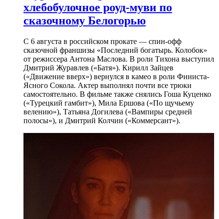
хлебобулочное роуд-муви по
сказочному Белогорью
С 6 августа в российском прокате — спин-офф
сказочной франшизы «Последний богатырь. Колобок»
от режиссера Антона Маслова. В роли Тихона выступил
Дмитрий Журавлев («Батя»). Кирилл Зайцев
(«Движение вверх») вернулся в камео в роли Финиста-
Ясного Сокола. Актер выполнял почти все трюки
самостоятельно. В фильме также снялись Гоша Куценко
(«Турецкий гамбит»), Мила Ершова («По щучьему
велению»), Татьяна Догилева («Вампиры средней
полосы»), и Дмитрий Колчин («Коммерсант»).