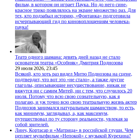
фильм, в котором он играет Паука. Но до него сине-
красное трико появлялось на экране множество раз. Для
тех, кто подзабыл историю, «Фонтанка» подготовила
исчерпывающий гид по киновоплощениям человека-
паука!
Театр одного шамана: девять дней назад не стало
основателя театра «Особняк» Дмитрия Поднозова
29 июля 2026,
23:45
Всякий, кто хоть раз видел Митю Поднозова на сцене,
подтвердит, что вот это «не стало», а также другие
глаголы, описывающие несуществование, никак не
вяжутся ни с самим Митей, ни с тем, что случилось 20
июля. Потому что всю свою сознательную, как я
полагаю, и уж точно всю свою театральную жизнь актер
Поднозов занимался натуральным шаманством, то есть,
как минимум, заглядывал, а, как максимум,
путешествовал по ту сторону реальности, увлекая за
собой зрителей.
Линч, Кортасар и «Матрица» в российской глуши. Чем
цепляет мультфильм «Непокой» с музыкой Курехина?