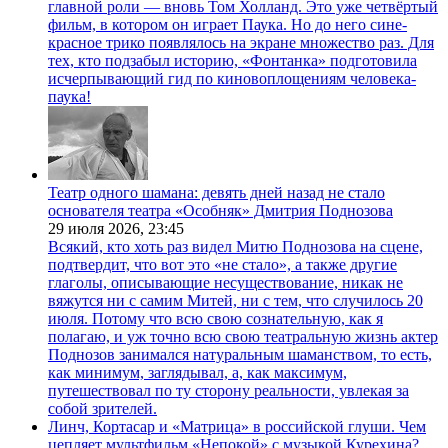
главной роли — вновь Том Холланд. Это уже четвёртый
фильм, в котором он играет Паука. Но до него сине-
красное трико появлялось на экране множество раз. Для
тех, кто подзабыл историю, «Фонтанка» подготовила
исчерпывающий гид по киновоплощениям человека-
паука!
Театр одного шамана: девять дней назад не стало
основателя театра «Особняк» Дмитрия Поднозова
29 июля 2026,
23:45
Всякий, кто хоть раз видел Митю Поднозова на сцене,
подтвердит, что вот это «не стало», а также другие
глаголы, описывающие несуществование, никак не
вяжутся ни с самим Митей, ни с тем, что случилось 20
июля. Потому что всю свою сознательную, как я
полагаю, и уж точно всю свою театральную жизнь актер
Поднозов занимался натуральным шаманством, то есть,
как минимум, заглядывал, а, как максимум,
путешествовал по ту сторону реальности, увлекая за
собой зрителей.
Линч, Кортасар и «Матрица» в российской глуши. Чем
цепляет мультфильм «Непокой» с музыкой Курехина?