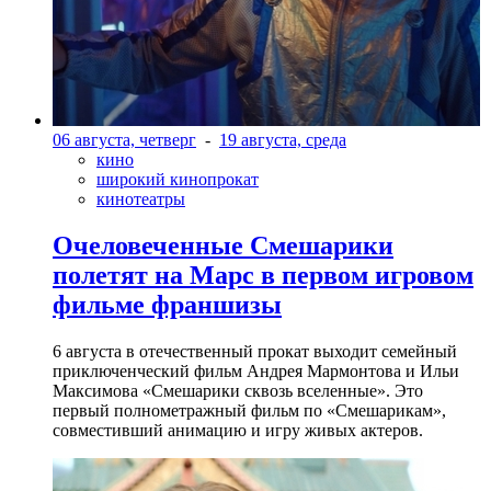
06 августа, четверг
-
19 августа, среда
кино
широкий кинопрокат
кинотеатры
Очеловеченные Смешарики
полетят на Марс в первом игровом
фильме франшизы
6 августа в отечественный прокат выходит семейный
приключенческий фильм Андрея Мармонтова и Ильи
Максимова «Смешарики сквозь вселенные». Это
первый полнометражный фильм по «Смешарикам»,
совместивший анимацию и игру живых актеров.