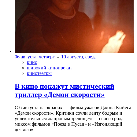
06 августа, четверг
-
19 августа, среда
кино
широкий кинопрокат
кинотеатры
В кино покажут мистический
триллер «Демон скорости»
С 6 августа на экранах — фильм ужасов Джона Кийеса
«Демон скорости». Критики сочли ленту бодрым и
увлекательным жанровым зрелищeм — своего рода
миксом фильмов «Поезд в Пусан» и «Изгоняющий
дьявола».