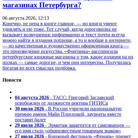
магазинах Петербурга?
06 августа 2026, 12:13
Конечно, не цена в книге главное, — но книги умеют
удивлять и ею тоже. Тот случай, когда дороговизна не
вызывает возмущения: информацию и текст почти всегда
можно найти в издания попроще, а то и вообще в интернете,
— но качественная и художественно оформленная книга —
это произведение искусства. «Фонтанка» расспросила
петербургские книжные магазины о том, какие издания на их
полках — самые дорогие, и чем они интересны. Получилась
богатая во всех смыслах подборка.
Новости
04 августа 2026
- ТАСС: Григорий Заславский
освобожден от должности ректора ГИТИСа
30 июля 2026
- В России учредили национальную
премию имени Майи Плисецкой, лауреаты вместе
поставят балет
29 июля 2026
- Эрмитаж защитится от самозванцев —
его имя стало «общеизвестным товарным знаком»
27 июля 2026
- Книжный фестиваль «Фонарь» примет