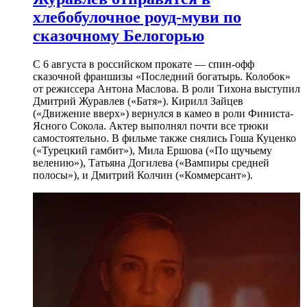
хлебобулочное роуд-муви по
сказочному Белогорью
С 6 августа в российском прокате — спин-офф
сказочной франшизы «Последний богатырь. Колобок»
от режиссера Антона Маслова. В роли Тихона выступил
Дмитрий Журавлев («Батя»). Кирилл Зайцев
(«Движение вверх») вернулся в камео в роли Финиста-
Ясного Сокола. Актер выполнял почти все трюки
самостоятельно. В фильме также снялись Гоша Куценко
(«Турецкий гамбит»), Мила Ершова («По щучьему
велению»), Татьяна Догилева («Вампиры средней
полосы»), и Дмитрий Колчин («Коммерсант»).