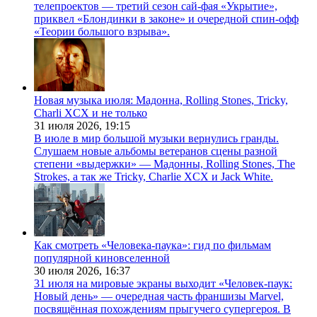
телепроектов — третий сезон сай-фая «Укрытие»,
приквел «Блондинки в законе» и очередной спин-офф
«Теории большого взрыва».
Новая музыка июля: Мадонна, Rolling Stones, Tricky,
Charli XCX и не только
31 июля 2026,
19:15
В июле в мир большой музыки вернулись гранды.
Слушаем новые альбомы ветеранов сцены разной
степени «выдержки» — Мадонны, Rolling Stones, The
Strokes, а так же Tricky, Charlie XCX и Jack White.
Как смотреть «Человека-паука»: гид по фильмам
популярной киновселенной
30 июля 2026,
16:37
31 июля на мировые экраны выходит «Человек-паук:
Новый день» — очередная часть франшизы Marvel,
посвящённая похождениям прыгучего супергероя. В