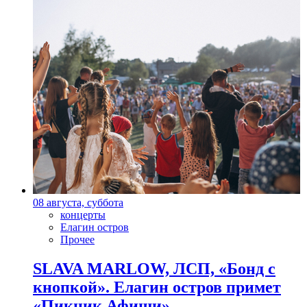
08 августа, суббота
концерты
Елагин остров
Прочее
SLAVA MARLOW, ЛСП, «Бонд с
кнопкой». Елагин остров примет
«Пикник Афиши»