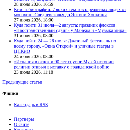
28 июля 2026,
16:59
Книги-биографии: 7 ярких текстов о реальных людях от
монахинь Средневековья до Энтони Хопкинса
27 июля 2026,
18:00
Куда пойти 31 июля—2 августа: праздник флоксов,
«Пространственный сдвиг» у Манежа и «Музыка мира»
31 июля 2026,
08:00
Куда пойти 24 — 26 июля: Джазовый фестиваль по
всему городу, «Окна Открой» и уличные театры в
ЦПКиО
24 июля 2026,
08:00
«Испания в огне» и 90 лет спустя: Музей истории
религии открыл выставку о гражданской войне
23 июля 2026,
11:18
Предыдущие статьи
Фишки
Календарь в RSS
Партнёры
О сайте
Контакты