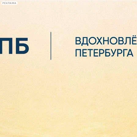
РЕКЛАМА
Афиша Plus
#телегид
Фонтанка.ру
Сегодня:
2026.08.06
13:49
Афиша Plus
кино
спектакли
выставки
концерты
лекции
книги
афиша плюс
новости
+