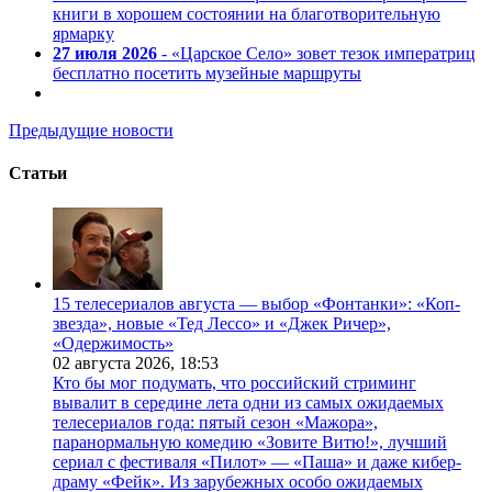
книги в хорошем состоянии на благотворительную
ярмарку
27 июля 2026
- «Царское Село» зовет тезок императриц
бесплатно посетить музейные маршруты
Предыдущие новости
Статьи
15 телесериалов августа — выбор «Фонтанки»: «Коп-
звезда», новые «Тед Лессо» и «Джек Ричер»,
«Одержимость»
02 августа 2026,
18:53
Кто бы мог подумать, что российский стриминг
вывалит в середине лета одни из самых ожидаемых
телесериалов года: пятый сезон «Мажора»,
паранормальную комедию «Зовите Витю!», лучший
сериал с фестиваля «Пилот» — «Паша» и даже кибер-
драму «Фейк». Из зарубежных особо ожидаемых