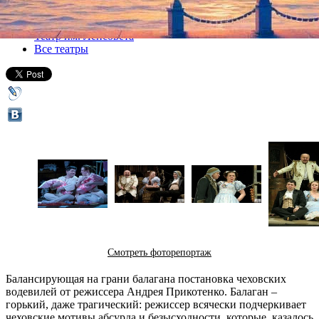
Все спектакли
Театр им. Ленсовета
Все театры
Смотреть фоторепортаж
Балансирующая на грани балагана постановка чеховских
водевилей от режиссера Андрея Прикотенко. Балаган –
горький, даже трагический: режиссер всячески подчеркивает
чеховские мотивы абсурда и безысходности, которые, казалось