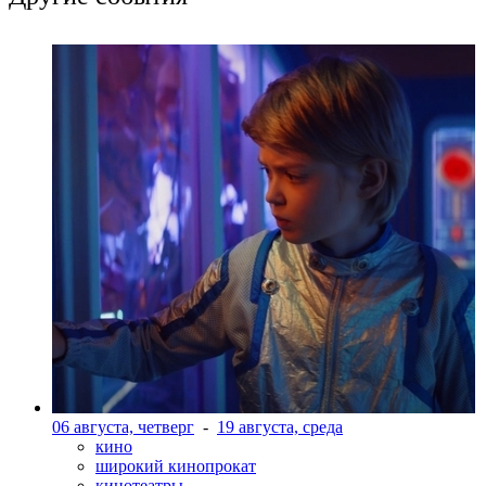
06 августа, четверг
-
19 августа, среда
кино
широкий кинопрокат
кинотеатры