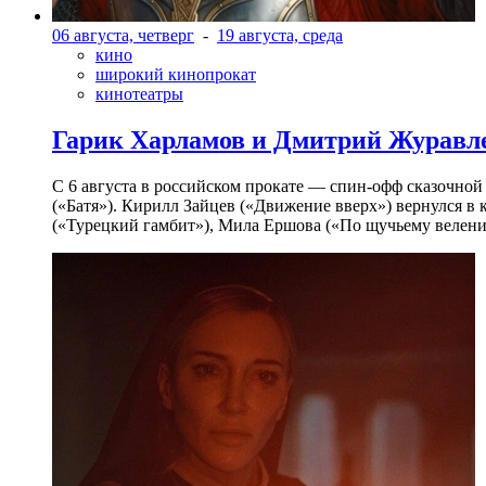
06 августа, четверг
-
19 августа, среда
кино
широкий кинопрокат
кинотеатры
Гарик Харламов и Дмитрий Журавлев
С 6 августа в российском прокате — спин-офф сказочно
(«Батя»). Кирилл Зайцев («Движение вверх») вернулся в
(«Турецкий гамбит»), Мила Ершова («По щучьему велени