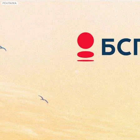
РЕКЛАМА
Афиша Plus
#телегид
Фонтанка.ру
Сегодня:
2026.08.06
12:03
Афиша Plus
кино
спектакли
выставки
концерты
лекции
книги
афиша плюс
новости
+