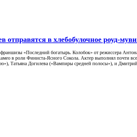
 отправятся в хлебобулочное роуд-муви
й франшизы «Последний богатырь. Колобок» от режиссера Анто
 камео в роли Финиста-Ясного Сокола. Актер выполнял почти вс
ю»), Татьяна Догилева («Вампиры средней полосы»), и Дмитрий