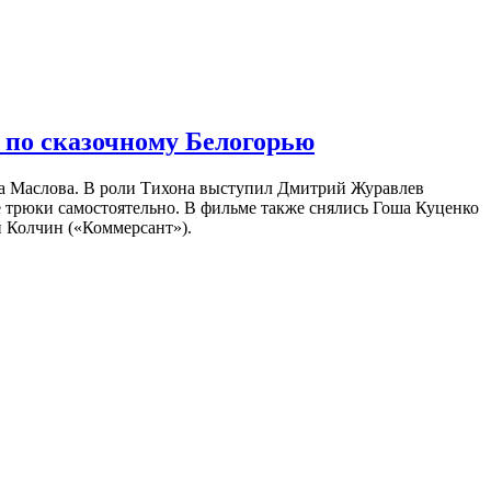
 по сказочному Белогорью
на Маслова. В роли Тихона выступил Дмитрий Журавлев
е трюки самостоятельно. В фильме также снялись Гоша Куценко
 Колчин («Коммерсант»).