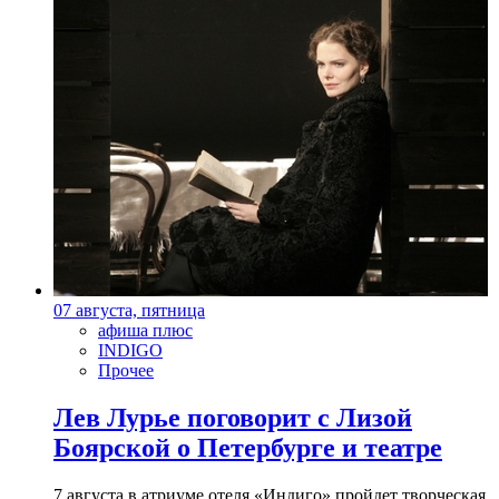
07 августа, пятница
афиша плюс
INDIGO
Прочее
Лев Лурье поговорит с Лизой
Боярской о Петербурге и театре
7 августа в атриуме отеля «Индиго» пройдет творческая