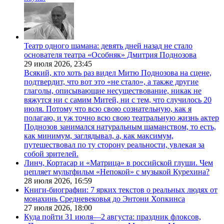
Театр одного шамана: девять дней назад не стало
основателя театра «Особняк» Дмитрия Поднозова
29 июля 2026,
23:45
Всякий, кто хоть раз видел Митю Поднозова на сцене,
подтвердит, что вот это «не стало», а также другие
глаголы, описывающие несуществование, никак не
вяжутся ни с самим Митей, ни с тем, что случилось 20
июля. Потому что всю свою сознательную, как я
полагаю, и уж точно всю свою театральную жизнь актер
Поднозов занимался натуральным шаманством, то есть,
как минимум, заглядывал, а, как максимум,
путешествовал по ту сторону реальности, увлекая за
собой зрителей.
Линч, Кортасар и «Матрица» в российской глуши. Чем
цепляет мультфильм «Непокой» с музыкой Курехина?
28 июля 2026,
16:59
Книги-биографии: 7 ярких текстов о реальных людях от
монахинь Средневековья до Энтони Хопкинса
27 июля 2026,
18:00
Куда пойти 31 июля—2 августа: праздник флоксов,