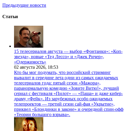
Предыдущие новости
Статьи
15 телесериалов августа — выбор «Фонтанки»: «Коп-
звезда», новые «Тед Лессо» и «Джек Ричер»,
«Одержимость»
02 августа 2026,
18:53
Кто бы мог подумать, что российский стриминг
вывалит в середине лета одни из самых ожидаемых
телесериалов года: пятый сезон «Мажора»,
паранормальную комедию «Зовите Витю!», лучший
сериал с фестиваля «Пилот» — «Паша» и даже кибер-
драму «Фейк». Из зарубежных особо ожидаемых
телепроектов — третий сезон сай-фая «Укрытие»,
приквел «Блондинки в законе» и очередной спин-офф
«Теории большого взрыва».