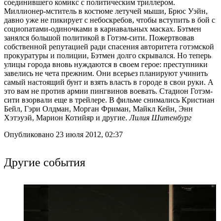
соединившего комикс с политическим триллером.
Миллионер-мститель в костюме летучей мыши, Брюс Уэйн,
давно уже не пикирует с небоскребов, чтобы вступить в бой с
социопатами-одиночками в карнавальных масках. Бэтмен
занялся большой политикой в Готэм-сити. Пожертвовав
собственной репутацией ради спасения авторитета готэмской
прокуратуры и полиции, Бэтмен долго скрывался. Но теперь
улицы города вновь нуждаются в своем герое: преступники
завелись не чета прежним. Они всерьез планируют учинить
самый настоящий бунт и взять власть в городе в свои руки. А
это вам не против армии пингвинов воевать. Стадион Готэм-
сити взорвали еще в трейлере. В фильме снимались Кристиан
Бейл, Гэри Олдман, Морган Фриман, Майкл Кейн, Энн
Хэтэуэй, Марион Котийяр и другие.
Лилия Шитенбург
Опубликовано 23 июля 2012, 02:37
Другие события