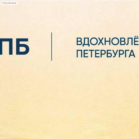
РЕКЛАМА
Афиша Plus
#телегид
Фонтанка.ру
Сегодня:
2026.08.07
01:53
Афиша Plus
кино
спектакли
выставки
концерты
лекции
книги
афиша плюс
новости
+