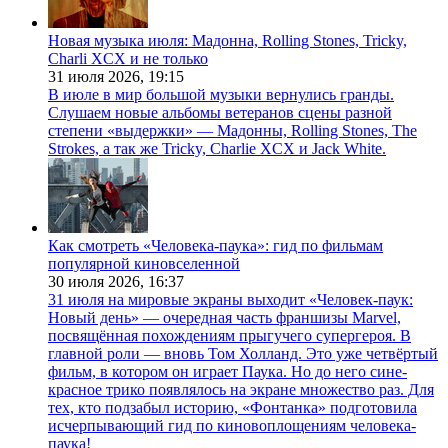
Новая музыка июля: Мадонна, Rolling Stones, Tricky,
Charli XCX и не только
31 июля 2026,
19:15
В июле в мир большой музыки вернулись гранды.
Слушаем новые альбомы ветеранов сцены разной
степени «выдержки» — Мадонны, Rolling Stones, The
Strokes, а так же Tricky, Charlie XCX и Jack White.
Как смотреть «Человека-паука»: гид по фильмам
популярной киновселенной
30 июля 2026,
16:37
31 июля на мировые экраны выходит «Человек-паук:
Новый день» — очередная часть франшизы Marvel,
посвящённая похождениям прыгучего супергероя. В
главной роли — вновь Том Холланд. Это уже четвёртый
фильм, в котором он играет Паука. Но до него сине-
красное трико появлялось на экране множество раз. Для
тех, кто подзабыл историю, «Фонтанка» подготовила
исчерпывающий гид по киновоплощениям человека-
паука!