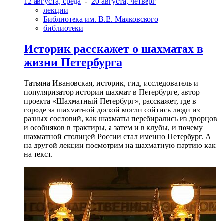
12 августа, среда
-
20 августа, четверг
лекции
Библиотека им. В.В. Маяковского
библиотеки
Историк расскажет о шахматах в
жизни Петербурга
Татьяна Ивановская, историк, гид, исследователь и
популяризатор истории шахмат в Петербурге, автор
проекта «Шахматный Петербург», расскажет, где в
городе за шахматной доской могли сойтись люди из
разных сословий, как шахматы перебирались из дворцов
и особняков в трактиры, а затем и в клубы, и почему
шахматной столицей России стал именно Петербург. А
на другой лекции посмотрим на шахматную партию как
на текст.