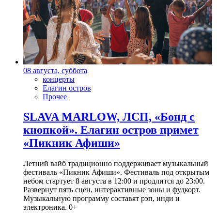
08 августа, суббота
концерты
Елагин остров
Прочее
SLAVA MARLOW, ЛСП, «Бонд с
кнопкой». Елагин остров примет
«Пикник Афиши»
Летний вайб традиционно поддерживает музыкальный
фестиваль «Пикник Афиши». Фестиваль под открытым
небом стартует 8 августа в 12:00 и продлится до 23:00.
Развернут пять сцен, интерактивные зоны и фудкорт.
Музыкальную программу составят рэп, инди и
электроника. 0+