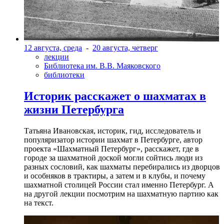
12 августа, среда
-
20 августа, четверг
лекции
Библиотека им. В.В. Маяковского
библиотеки
Историк расскажет о шахматах в
жизни Петербурга
Татьяна Ивановская, историк, гид, исследователь и
популяризатор истории шахмат в Петербурге, автор
проекта «Шахматный Петербург», расскажет, где в
городе за шахматной доской могли сойтись люди из
разных сословий, как шахматы перебирались из дворцов
и особняков в трактиры, а затем и в клубы, и почему
шахматной столицей России стал именно Петербург. А
на другой лекции посмотрим на шахматную партию как
на текст.