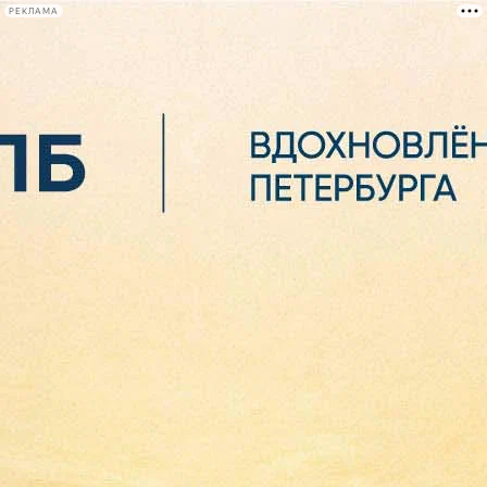
РЕКЛАМА
Афиша Plus
#телегид
Фонтанка.ру
Сегодня:
2026.08.07
00:21
Афиша Plus
кино
спектакли
выставки
концерты
лекции
книги
афиша плюс
новости
+