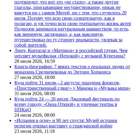
подтвердит, что вот это «не стало», а также другие
глаголы, описывающие несуществование, никак не
вяжутся ни с самим Митей, ни с тем, что случилось 20
июля. Потому что всю свою сознательную, как я
полагаю, и уж точно всю свою театральную жизнь актер
Поднозов занимался натуральным шаманством, то есть,
как минимум, заглядывал, а, как максимум,
путешествовал по ту сторону реальности, увлекая за
собой зрителей.
Линч, Кортасар и «Матрица» в российской глуши. Чем
цепляет мультфильм «Непокой» с музыкой Курехина?
28 июля 2026,
16:59
Книги-биографии: 7 ярких текстов о реальных людях от
монахинь Средневековья до Энтони Хопкинса
27 июля 2026,
18:00
Куда пойти 31 июля—2 августа: праздник флоксов,
«Пространственный сдвиг» у Манежа и «Музыка мира»
31 июля 2026,
08:00
Куда пойти 24 — 26 июля: Джазовый фестиваль по
всему городу, «Окна Открой» и уличные театры в
ЦПКиО
24 июля 2026,
08:00
«Испания в огне» и 90 лет спустя: Музей истории
религии открыл выставку о гражданской войне
23 июля 2026,
11:18