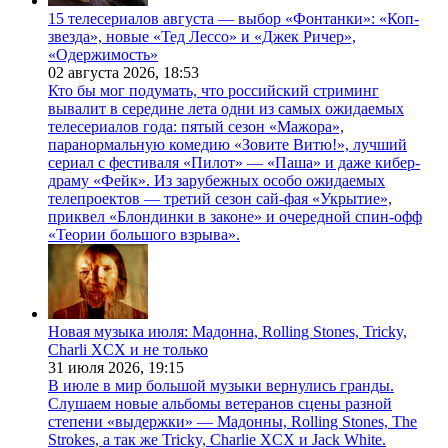
15 телесериалов августа — выбор «Фонтанки»: «Коп-
звезда», новые «Тед Лессо» и «Джек Ричер»,
«Одержимость»
02 августа 2026,
18:53
Кто бы мог подумать, что российский стриминг
вывалит в середине лета одни из самых ожидаемых
телесериалов года: пятый сезон «Мажора»,
паранормальную комедию «Зовите Витю!», лучший
сериал с фестиваля «Пилот» — «Паша» и даже кибер-
драму «Фейк». Из зарубежных особо ожидаемых
телепроектов — третий сезон сай-фая «Укрытие»,
приквел «Блондинки в законе» и очередной спин-офф
«Теории большого взрыва».
Новая музыка июля: Мадонна, Rolling Stones, Tricky,
Charli XCX и не только
31 июля 2026,
19:15
В июле в мир большой музыки вернулись гранды.
Слушаем новые альбомы ветеранов сцены разной
степени «выдержки» — Мадонны, Rolling Stones, The
Strokes, а так же Tricky, Charlie XCX и Jack White.