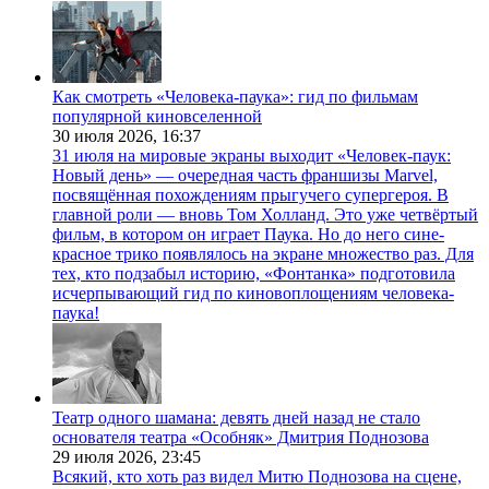
Как смотреть «Человека-паука»: гид по фильмам
популярной киновселенной
30 июля 2026,
16:37
31 июля на мировые экраны выходит «Человек-паук:
Новый день» — очередная часть франшизы Marvel,
посвящённая похождениям прыгучего супергероя. В
главной роли — вновь Том Холланд. Это уже четвёртый
фильм, в котором он играет Паука. Но до него сине-
красное трико появлялось на экране множество раз. Для
тех, кто подзабыл историю, «Фонтанка» подготовила
исчерпывающий гид по киновоплощениям человека-
паука!
Театр одного шамана: девять дней назад не стало
основателя театра «Особняк» Дмитрия Поднозова
29 июля 2026,
23:45
Всякий, кто хоть раз видел Митю Поднозова на сцене,