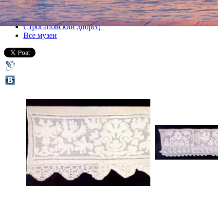
Все выставки
Строгановский дворец
Все музеи