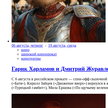
06 августа, четверг
-
19 августа, среда
кино
широкий кинопрокат
кинотеатры
Гарик Харламов и Дмитрий Журавлев
С 6 августа в российском прокате — спин-офф сказочно
(«Батя»). Кирилл Зайцев («Движение вверх») вернулся в
(«Турецкий гамбит»), Мила Ершова («По щучьему велени