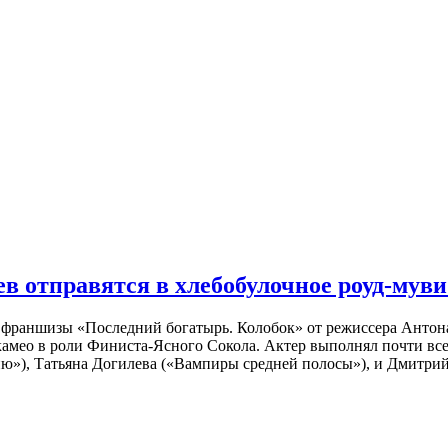
 отправятся в хлебобулочное роуд-муви
й франшизы «Последний богатырь. Колобок» от режиссера Анто
 камео в роли Финиста-Ясного Сокола. Актер выполнял почти вс
ю»), Татьяна Догилева («Вампиры средней полосы»), и Дмитрий