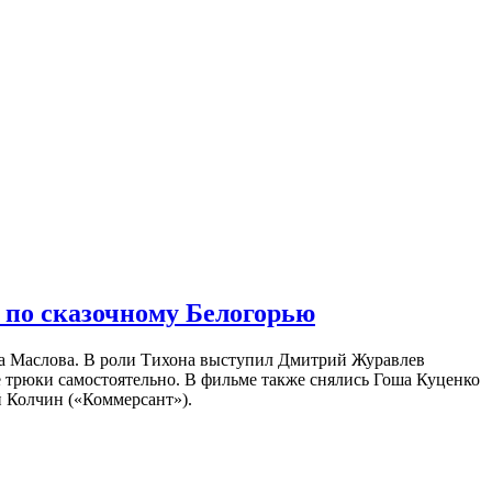
 по сказочному Белогорью
на Маслова. В роли Тихона выступил Дмитрий Журавлев
е трюки самостоятельно. В фильме также снялись Гоша Куценко
 Колчин («Коммерсант»).