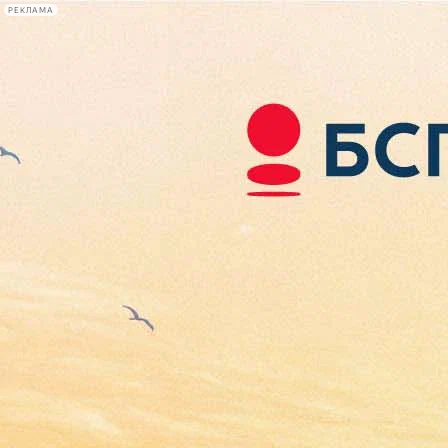
РЕКЛАМА
Афиша Plus
#телегид
Фонтанка.ру
Сегодня:
2026.08.06
13:54
Афиша Plus
кино
спектакли
выставки
концерты
лекции
книги
афиша плюс
новости
+