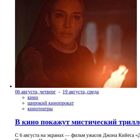
06 августа, четверг
-
19 августа, среда
кино
широкий кинопрокат
кинотеатры
В кино покажут мистический трилл
С 6 августа на экранах — фильм ужасов Джона Кийеса «