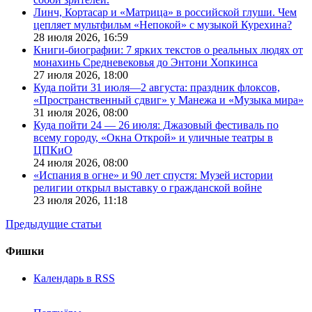
Линч, Кортасар и «Матрица» в российской глуши. Чем
цепляет мультфильм «Непокой» с музыкой Курехина?
28 июля 2026,
16:59
Книги-биографии: 7 ярких текстов о реальных людях от
монахинь Средневековья до Энтони Хопкинса
27 июля 2026,
18:00
Куда пойти 31 июля—2 августа: праздник флоксов,
«Пространственный сдвиг» у Манежа и «Музыка мира»
31 июля 2026,
08:00
Куда пойти 24 — 26 июля: Джазовый фестиваль по
всему городу, «Окна Открой» и уличные театры в
ЦПКиО
24 июля 2026,
08:00
«Испания в огне» и 90 лет спустя: Музей истории
религии открыл выставку о гражданской войне
23 июля 2026,
11:18
Предыдущие статьи
Фишки
Календарь в RSS