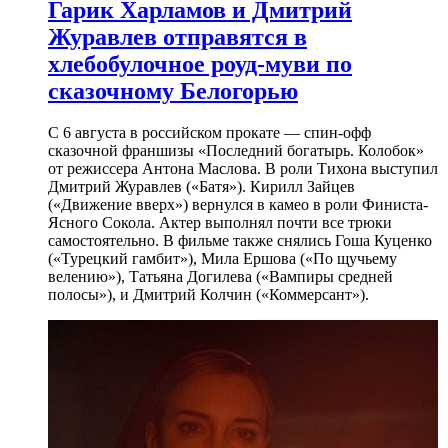
Гарик Харламов и Дмитрий
Журавлев отправятся в
хлебобулочное роуд-муви по
сказочному Белогорью
С 6 августа в российском прокате — спин-офф
сказочной франшизы «Последний богатырь. Колобок»
от режиссера Антона Маслова. В роли Тихона выступил
Дмитрий Журавлев («Батя»). Кирилл Зайцев
(«Движение вверх») вернулся в камео в роли Финиста-
Ясного Сокола. Актер выполнял почти все трюки
самостоятельно. В фильме также снялись Гоша Куценко
(«Турецкий гамбит»), Мила Ершова («По щучьему
велению»), Татьяна Догилева («Вампиры средней
полосы»), и Дмитрий Колчин («Коммерсант»).