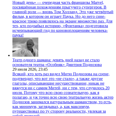
Новый день» — очередная часть франшизы Marvel,
посвящённая похождениям прыгучего супергероя. В
главной роли — вновь Том Холланд. Это уже четвёртый
фильм, в котором он играет Паука. Но до него сине-
красное трико появлялось на экране множество раз. Для
тех, кто подзабыл историю, «Фонтанка» подготовила
исчерпывающий гид по киновоплощениям человека-
паука!
Театр одного шамана: девять дней назад не стало
основателя театра «Особняк» Дмитрия Поднозова
29 июля 2026,
23:45
Всякий, кто хоть раз видел Митю Поднозова на сцене,
подтвердит, что вот это «не стало», а также другие
глаголы, описывающие несуществование, никак не
вяжутся ни с самим Митей, ни с тем, что случилось 20
июля. Потому что всю свою сознательную, как я
полагаю, и уж точно всю свою театральную жизнь актер
Поднозов занимался натуральным шаманством, то есть,
как минимум, заглядывал, а, как максимум,
путешествовал по ту сторону реальности, увлекая за
собой зрителей.