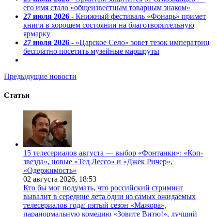
его имя стало «общеизвестным товарным знаком»
27 июля 2026
- Книжный фестиваль «Фонарь» примет
книги в хорошем состоянии на благотворительную
ярмарку
27 июля 2026
- «Царское Село» зовет тезок императриц
бесплатно посетить музейные маршруты
Предыдущие новости
Статьи
15 телесериалов августа — выбор «Фонтанки»: «Коп-
звезда», новые «Тед Лессо» и «Джек Ричер»,
«Одержимость»
02 августа 2026,
18:53
Кто бы мог подумать, что российский стриминг
вывалит в середине лета одни из самых ожидаемых
телесериалов года: пятый сезон «Мажора»,
паранормальную комедию «Зовите Витю!», лучший