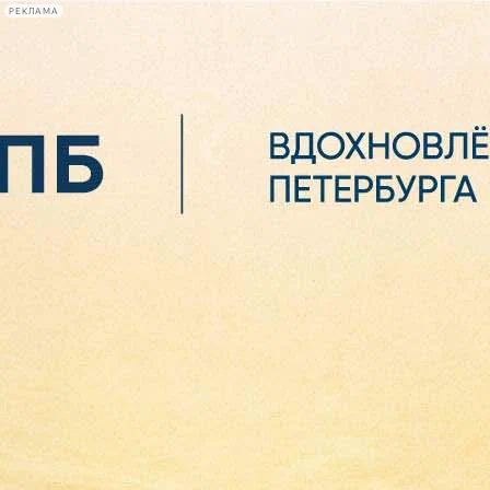
РЕКЛАМА
Афиша Plus
#телегид
Фонтанка.ру
Сегодня:
2026.08.06
15:41
Афиша Plus
кино
спектакли
выставки
концерты
лекции
книги
афиша плюс
новости
+