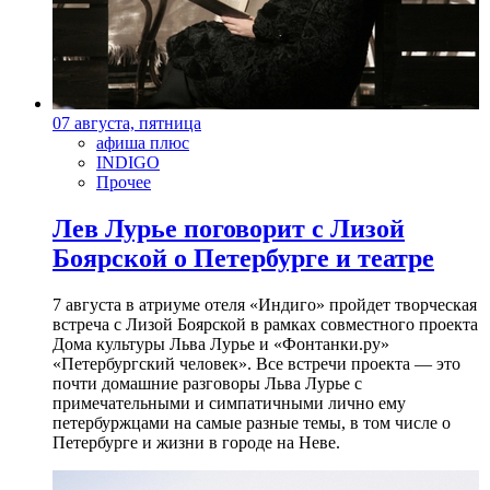
07 августа, пятница
афиша плюс
INDIGO
Прочее
Лев Лурье поговорит с Лизой
Боярской о Петербурге и театре
7 августа в атриуме отеля «Индиго» пройдет творческая
встреча с Лизой Боярской в рамках совместного проекта
Дома культуры Льва Лурье и «Фонтанки.ру»
«Петербургский человек». Все встречи проекта — это
почти домашние разговоры Льва Лурье с
примечательными и симпатичными лично ему
петербуржцами на самые разные темы, в том числе о
Петербурге и жизни в городе на Неве.