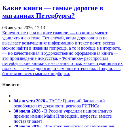
Какие книги — самые дорогие в
магазинах Петербурга?
06 августа 2026, 12:13
Конечно, не цена в книге главное, — но книги умеют
удивлять и ею тоже. Тот случай, когда дороговизна не
вызывает возмущения: информацию и текст почти всегда
можно найти в издания попроще, а то и вообще в интернете,
— но качественная и художественно оформленная книга —
это произведение искусства. «Фонтанка» расспросила
петербургские книжные магазины о том, какие издания на их
полках — самые дорогие, и чем они интересны. Получилась
богатая во всех смыслах подборка.
Новости
04 августа 2026
- ТАСС: Григорий Заславский
освобожден от должности ректора ГИТИСа
30 июля 2026
- В России учредили национальную
премию имени Майи Плисецкой, лауреаты вместе
поставят балет
29 июля 2026
- Эрмитаж защитится от самозванцев —