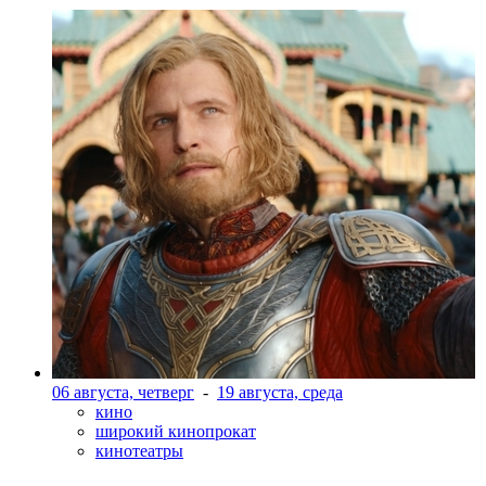
06 августа, четверг
-
19 августа, среда
кино
широкий кинопрокат
кинотеатры