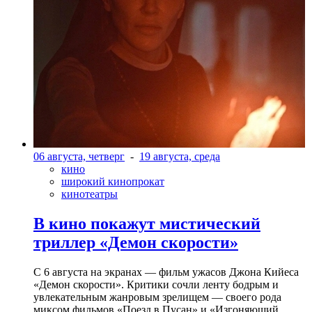
06 августа, четверг
-
19 августа, среда
кино
широкий кинопрокат
кинотеатры
В кино покажут мистический
триллер «Демон скорости»
С 6 августа на экранах — фильм ужасов Джона Кийеса
«Демон скорости». Критики сочли ленту бодрым и
увлекательным жанровым зрелищeм — своего рода
миксом фильмов «Поезд в Пусан» и «Изгоняющий