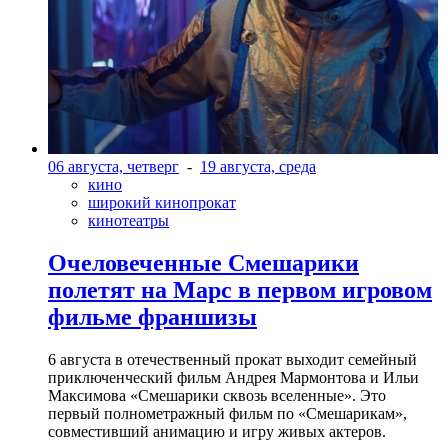
06 августа, четверг
-
19 августа, среда
кино
широкий кинопрокат
кинотеатры
Очеловеченные Смешарики
полетят на Марс в первом игровом
фильме франшизы
6 августа в отечественный прокат выходит семейный
приключенческий фильм Андрея Мармонтова и Ильи
Максимова «Смешарики сквозь вселенные». Это
первый полнометражный фильм по «Смешарикам»,
совместивший анимацию и игру живых актеров.