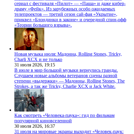
сериал с фестиваля «Пилот» — «Паша» и даже кибер-
драму «Фейк». Из зарубежных особо ожидаемых
телепроектов — третий сезон сай-фая «Укрытие»,
приквел «Блондинки в законе» и очередной спин-офф
«Теории большого взрыва».
Новая музыка июля: Мадонна, Rolling Stones, Tricky,
Charli XCX и не только
31 июля 2026,
19:15
В июле в мир большой музыки вернулись гранды.
Слушаем новые альбомы ветеранов сцены разной
степени «выдержки» — Мадонны, Rolling Stones, The
Strokes, а так же Tricky, Charlie XCX и Jack White.
Как смотреть «Человека-паука»: гид по фильмам
популярной киновселенной
30 июля 2026,
16:37
31 июля на мировые экраны выходит «Человек-паук: