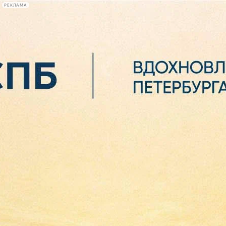
РЕКЛАМА
Афиша Plus
#телегид
Фонтанка.ру
Сегодня:
2026.08.06
15:46
Афиша Plus
кино
спектакли
выставки
концерты
лекции
книги
афиша плюс
новости
+