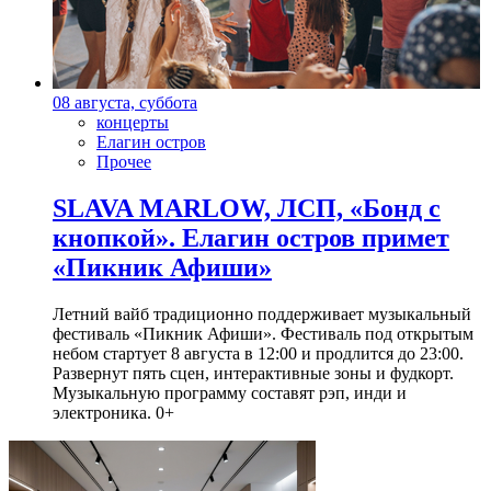
08 августа, суббота
концерты
Елагин остров
Прочее
SLAVA MARLOW, ЛСП, «Бонд с
кнопкой». Елагин остров примет
«Пикник Афиши»
Летний вайб традиционно поддерживает музыкальный
фестиваль «Пикник Афиши». Фестиваль под открытым
небом стартует 8 августа в 12:00 и продлится до 23:00.
Развернут пять сцен, интерактивные зоны и фудкорт.
Музыкальную программу составят рэп, инди и
электроника. 0+