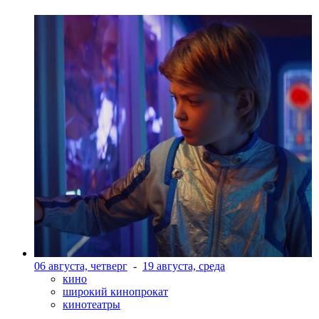
06 августа, четверг
-
19 августа, среда
кино
широкий кинопрокат
кинотеатры