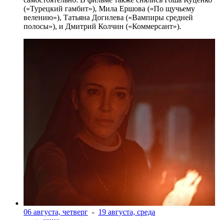
(«Турецкий гамбит»), Мила Ершова («По щучьему
велению»), Татьяна Догилева («Вампиры средней
полосы»), и Дмитрий Колчин («Коммерсант»).
06 августа, четверг
-
19 августа, среда