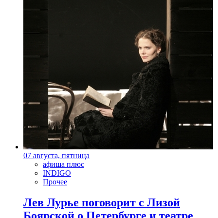
07 августа, пятница
афиша плюс
INDIGO
Прочее
Лев Лурье поговорит с Лизой
Боярской о Петербурге и театре