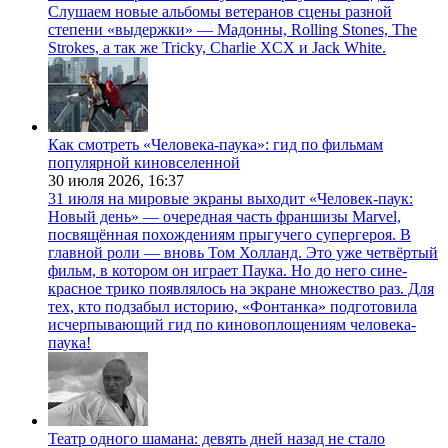
Слушаем новые альбомы ветеранов сцены разной
степени «выдержки» — Мадонны, Rolling Stones, The
Strokes, а так же Tricky, Charlie XCX и Jack White.
Как смотреть «Человека-паука»: гид по фильмам
популярной киновселенной
30 июля 2026,
16:37
31 июля на мировые экраны выходит «Человек-паук:
Новый день» — очередная часть франшизы Marvel,
посвящённая похождениям прыгучего супергероя. В
главной роли — вновь Том Холланд. Это уже четвёртый
фильм, в котором он играет Паука. Но до него сине-
красное трико появлялось на экране множество раз. Для
тех, кто подзабыл историю, «Фонтанка» подготовила
исчерпывающий гид по киновоплощениям человека-
паука!
Театр одного шамана: девять дней назад не стало