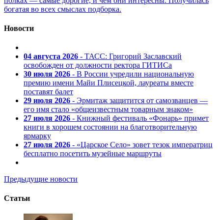
полках — самые дорогие, и чем они интересны. Получилась
богатая во всех смыслах подборка.
Новости
04 августа 2026
- ТАСС: Григорий Заславский
освобожден от должности ректора ГИТИСа
30 июля 2026
- В России учредили национальную
премию имени Майи Плисецкой, лауреаты вместе
поставят балет
29 июля 2026
- Эрмитаж защитится от самозванцев —
его имя стало «общеизвестным товарным знаком»
27 июля 2026
- Книжный фестиваль «Фонарь» примет
книги в хорошем состоянии на благотворительную
ярмарку
27 июля 2026
- «Царское Село» зовет тезок императриц
бесплатно посетить музейные маршруты
Предыдущие новости
Статьи