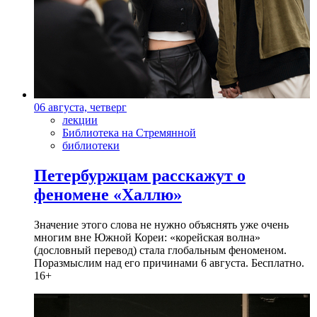
06 августа, четверг
лекции
Библиотека на Стремянной
библиотеки
Петербуржцам расскажут о
феномене «Халлю»
Значение этого слова не нужно объяснять уже очень
многим вне Южной Кореи: «корейская волна»
(дословный перевод) стала глобальным феноменом.
Поразмыслим над его причинами 6 августа. Бесплатно.
16+