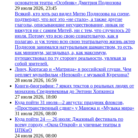
основателя театра «Особняк» Дмитрия Поднозова
29 июля 2026,
23:45
Всякий, кто хоть раз видел Митю Поднозова на сцене,
подтвердит, что вот это «не стало», а также другие
глаголы, описывающие несуществование, никак не
вяжутся ни с самим Митей, ни с тем, что случилось 20
июля. Потому что всю свою сознательную, как я
полагаю, и уж точно всю свою театральную жизнь актер
Поднозов занимался натуральным шаманством, то есть,
как минимум, заглядывал, а, как максимум,
путешествовал по ту сторону реальности, увлекая за
собой зрителей.
Линч, Кортасар и «Матрица» в российской глуши. Чем
цепляет мультфильм «Непокой» с музыкой Курехина?
28 июля 2026,
16:59
Книги-биографии: 7 ярких текстов о реальных людях от
монахинь Средневековья до Энтони Хопкинса
27 июля 2026,
18:00
Куда пойти 31 июля—2 августа: праздник флоксов,
«Пространственный сдвиг» у Манежа и «Музыка мира»
31 июля 2026,
08:00
Куда пойти 24 — 26 июля: Джазовый фестиваль по
всему городу, «Окна Открой» и уличные театры в
ЦПКиО
24 июля 2026,
08:00