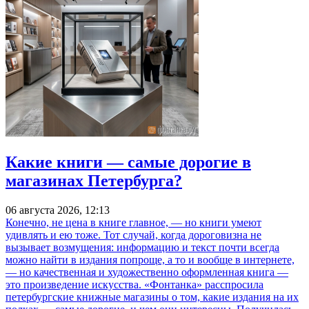
Какие книги — самые дорогие в
магазинах Петербурга?
06 августа 2026, 12:13
Конечно, не цена в книге главное, — но книги умеют
удивлять и ею тоже. Тот случай, когда дороговизна не
вызывает возмущения: информацию и текст почти всегда
можно найти в издания попроще, а то и вообще в интернете,
— но качественная и художественно оформленная книга —
это произведение искусства. «Фонтанка» расспросила
петербургские книжные магазины о том, какие издания на их