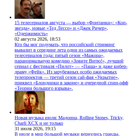
15 телесериалов августа — выбор «Фонтанки»: «Коп-
звезда», новые «Тед Лессо» и «Джек Ричер»,
«Одержимость»
02 августа 2026,
18:53
Кто бы мог подумать, что российский стриминг
вывалит в середине лета одни из самых ожидаемых
телесериалов года: пятый сезон «Мажора»,
паранормальную комедию «Зовите Витю!», лучший
сериал с фестиваля «Пилот» — «Паша» и даже кибер-
драму «Фейк». Из зарубежных особо ожидаемых
телепроектов — третий сезон сай-фая «Укрытие»,
приквел «Блондинки в законе» и очередной спин-офф
«Теории большого взрыва».
Новая музыка июля: Мадонна, Rolling Stones, Tricky,
Charli XCX и не только
31 июля 2026,
19:15
В июле в мир большой музыки вернулись гранды.