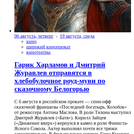
06 августа, четверг
-
19 августа, среда
кино
широкий кинопрокат
кинотеатры
Гарик Харламов и Дмитрий
Журавлев отправятся в
хлебобулочное роуд-муви по
сказочному Белогорью
С 6 августа в российском прокате — спин-офф
сказочной франшизы «Последний богатырь. Колобок»
от режиссера Антона Маслова. В роли Тихона выступил
Дмитрий Журавлев («Батя»). Кирилл Зайцев
(«Движение вверх») вернулся в камео в роли Финиста-
Ясного Сокола. Актер выполнял почти все трюки
самостоятельно. В фильме также снялись Гоша Куценко