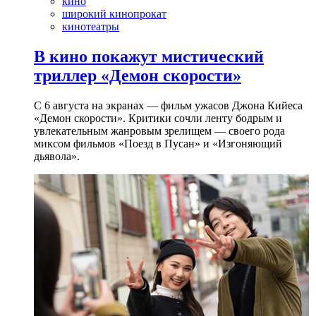
кино
широкий кинопрокат
кинотеатры
В кино покажут мистический
триллер «Демон скорости»
С 6 августа на экранах — фильм ужасов Джона Кийеса
«Демон скорости». Критики сочли ленту бодрым и
увлекательным жанровым зрелищeм — своего рода
миксом фильмов «Поезд в Пусан» и «Изгоняющий
дьявола».