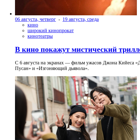
06 августа, четверг
-
19 августа, среда
кино
широкий кинопрокат
кинотеатры
В кино покажут мистический трилл
С 6 августа на экранах — фильм ужасов Джона Кийеса «
Пусан» и «Изгоняющий дьявола».