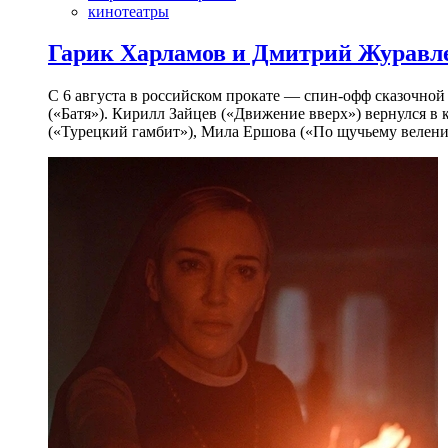
кинотеатры
Гарик Харламов и Дмитрий Журавлев
С 6 августа в российском прокате — спин-офф сказочно
(«Батя»). Кирилл Зайцев («Движение вверх») вернулся в
(«Турецкий гамбит»), Мила Ершова («По щучьему велени