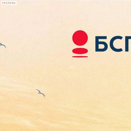
РЕКЛАМА
Афиша Plus
#телегид
Фонтанка.ру
Сегодня:
2026.08.06
16:01
Афиша Plus
кино
спектакли
выставки
концерты
лекции
книги
афиша плюс
новости
+