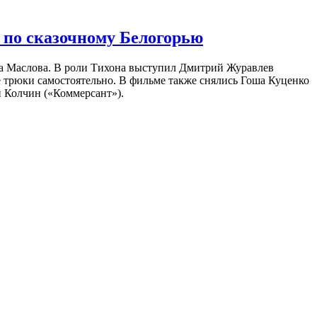
 по сказочному Белогорью
на Маслова. В роли Тихона выступил Дмитрий Журавлев
е трюки самостоятельно. В фильме также снялись Гоша Куценко
 Колчин («Коммерсант»).