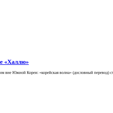
не «Халлю»
огим вне Южной Кореи: «корейская волна» (дословный перевод)