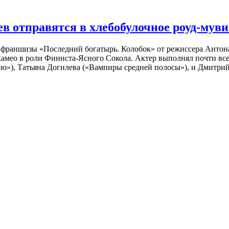
 отправятся в хлебобулочное роуд-муви
й франшизы «Последний богатырь. Колобок» от режиссера Анто
 камео в роли Финиста-Ясного Сокола. Актер выполнял почти вс
ю»), Татьяна Догилева («Вампиры средней полосы»), и Дмитрий