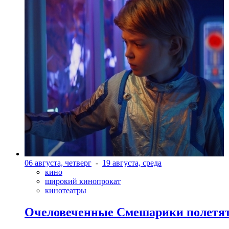
06 августа, четверг
-
19 августа, среда
кино
широкий кинопрокат
кинотеатры
Очеловеченные Смешарики полетят