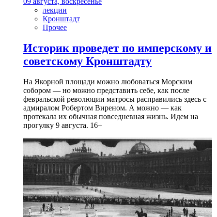
09 августа, воскресенье
лекции
Кронштадт
Прочее
Историк проведет по имперскому и
советскому Кронштадту
На Якорной площади можно любоваться Морским
собором — но можно представить себе, как после
февральской революции матросы расправились здесь с
адмиралом Робертом Виреном. А можно — как
протекала их обычная повседневная жизнь. Идем на
прогулку 9 августа. 16+