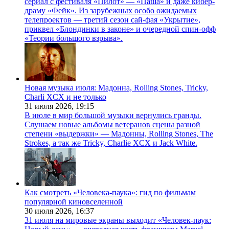
сериал с фестиваля «Пилот» — «Паша» и даже кибер-
драму «Фейк». Из зарубежных особо ожидаемых
телепроектов — третий сезон сай-фая «Укрытие»,
приквел «Блондинки в законе» и очередной спин-офф
«Теории большого взрыва».
Новая музыка июля: Мадонна, Rolling Stones, Tricky,
Charli XCX и не только
31 июля 2026,
19:15
В июле в мир большой музыки вернулись гранды.
Слушаем новые альбомы ветеранов сцены разной
степени «выдержки» — Мадонны, Rolling Stones, The
Strokes, а так же Tricky, Charlie XCX и Jack White.
Как смотреть «Человека-паука»: гид по фильмам
популярной киновселенной
30 июля 2026,
16:37
31 июля на мировые экраны выходит «Человек-паук: