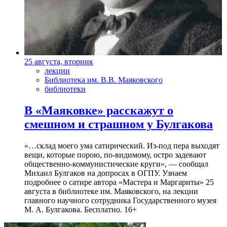
25 августа, вторник
лекции
Библиотека им. В.В. Маяковского
библиотеки
В «Маяковке» расскажут о
смешном и страшном у Булгакова
»…склад моего ума сатирический. Из-под пера выходят
вещи, которые порою, по-видимому, остро задевают
общественно-коммунистические круги», — сообщал
Михаил Булгаков на допросах в ОГПУ. Узнаем
подробнее о сатире автора «Мастера и Маргариты» 25
августа в библиотеке им. Маяковского, на лекции
главного научного сотрудника Государственного музея
М. А. Булгакова. Бесплатно. 16+