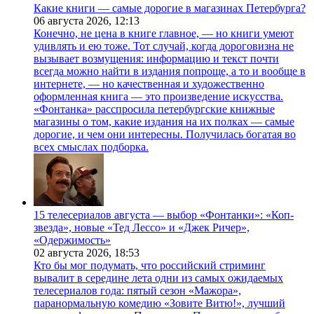
Какие книги — самые дорогие в магазинах Петербурга?
06 августа 2026,
12:13
Конечно, не цена в книге главное, — но книги умеют
удивлять и ею тоже. Тот случай, когда дороговизна не
вызывает возмущения: информацию и текст почти
всегда можно найти в издания попроще, а то и вообще в
интернете, — но качественная и художественно
оформленная книга — это произведение искусства.
«Фонтанка» расспросила петербургские книжные
магазины о том, какие издания на их полках — самые
дорогие, и чем они интересны. Получилась богатая во
всех смыслах подборка.
15 телесериалов августа — выбор «Фонтанки»: «Коп-
звезда», новые «Тед Лессо» и «Джек Ричер»,
«Одержимость»
02 августа 2026,
18:53
Кто бы мог подумать, что российский стриминг
вывалит в середине лета одни из самых ожидаемых
телесериалов года: пятый сезон «Мажора»,
паранормальную комедию «Зовите Витю!», лучший