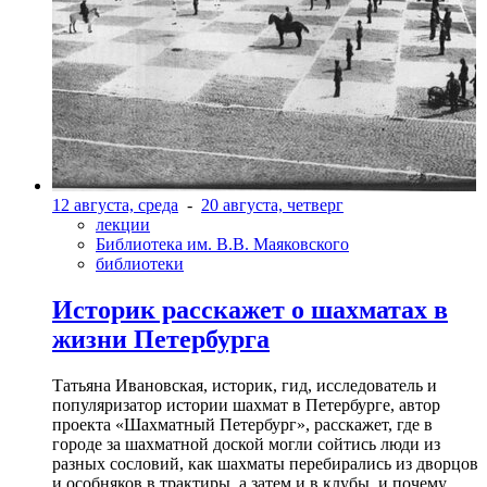
12 августа, среда
-
20 августа, четверг
лекции
Библиотека им. В.В. Маяковского
библиотеки
Историк расскажет о шахматах в
жизни Петербурга
Татьяна Ивановская, историк, гид, исследователь и
популяризатор истории шахмат в Петербурге, автор
проекта «Шахматный Петербург», расскажет, где в
городе за шахматной доской могли сойтись люди из
разных сословий, как шахматы перебирались из дворцов
и особняков в трактиры, а затем и в клубы, и почему