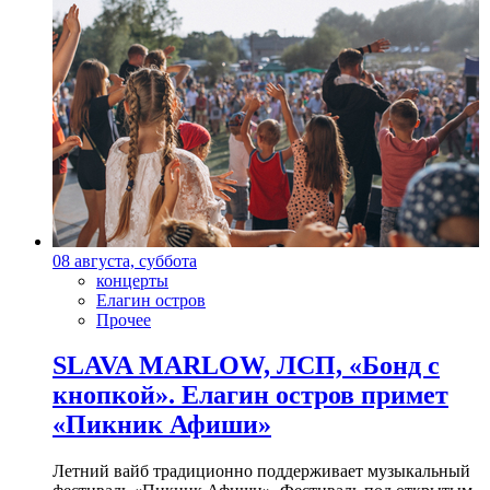
08 августа, суббота
концерты
Елагин остров
Прочее
SLAVA MARLOW, ЛСП, «Бонд с
кнопкой». Елагин остров примет
«Пикник Афиши»
Летний вайб традиционно поддерживает музыкальный