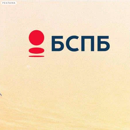
РЕКЛАМА
Афиша Plus
#телегид
Фонтанка.ру
Сегодня:
2026.08.07
10:21
Афиша Plus
кино
спектакли
выставки
концерты
лекции
книги
афиша плюс
новости
+