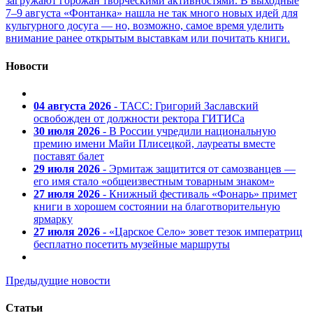
загружают горожан творческими активностями. В выходные
7–9 августа «Фонтанка» нашла не так много новых идей для
культурного досуга — но, возможно, самое время уделить
внимание ранее открытым выставкам или почитать книги.
Новости
04 августа 2026
- ТАСС: Григорий Заславский
освобожден от должности ректора ГИТИСа
30 июля 2026
- В России учредили национальную
премию имени Майи Плисецкой, лауреаты вместе
поставят балет
29 июля 2026
- Эрмитаж защитится от самозванцев —
его имя стало «общеизвестным товарным знаком»
27 июля 2026
- Книжный фестиваль «Фонарь» примет
книги в хорошем состоянии на благотворительную
ярмарку
27 июля 2026
- «Царское Село» зовет тезок императриц
бесплатно посетить музейные маршруты
Предыдущие новости
Статьи