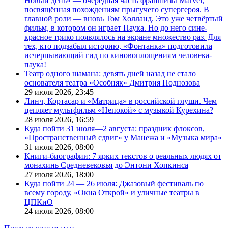
Новый день» — очередная часть франшизы Marvel,
посвящённая похождениям прыгучего супергероя. В
главной роли — вновь Том Холланд. Это уже четвёртый
фильм, в котором он играет Паука. Но до него сине-
красное трико появлялось на экране множество раз. Для
тех, кто подзабыл историю, «Фонтанка» подготовила
исчерпывающий гид по киновоплощениям человека-
паука!
Театр одного шамана: девять дней назад не стало
основателя театра «Особняк» Дмитрия Поднозова
29 июля 2026,
23:45
Линч, Кортасар и «Матрица» в российской глуши. Чем
цепляет мультфильм «Непокой» с музыкой Курехина?
28 июля 2026,
16:59
Куда пойти 31 июля—2 августа: праздник флоксов,
«Пространственный сдвиг» у Манежа и «Музыка мира»
31 июля 2026,
08:00
Книги-биографии: 7 ярких текстов о реальных людях от
монахинь Средневековья до Энтони Хопкинса
27 июля 2026,
18:00
Куда пойти 24 — 26 июля: Джазовый фестиваль по
всему городу, «Окна Открой» и уличные театры в
ЦПКиО
24 июля 2026,
08:00