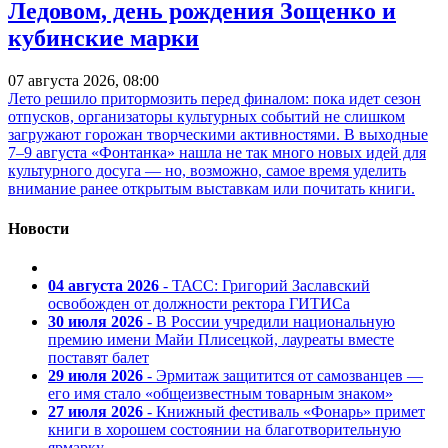
Ледовом, день рождения Зощенко и
кубинские марки
07 августа 2026, 08:00
Лето решило притормозить перед финалом: пока идет сезон
отпусков, организаторы культурных событий не слишком
загружают горожан творческими активностями. В выходные
7–9 августа «Фонтанка» нашла не так много новых идей для
культурного досуга — но, возможно, самое время уделить
внимание ранее открытым выставкам или почитать книги.
Новости
04 августа 2026
- ТАСС: Григорий Заславский
освобожден от должности ректора ГИТИСа
30 июля 2026
- В России учредили национальную
премию имени Майи Плисецкой, лауреаты вместе
поставят балет
29 июля 2026
- Эрмитаж защитится от самозванцев —
его имя стало «общеизвестным товарным знаком»
27 июля 2026
- Книжный фестиваль «Фонарь» примет
книги в хорошем состоянии на благотворительную
ярмарку