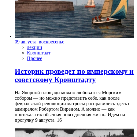
09 августа, воскресенье
лекции
Кронштадт
Прочее
Историк проведет по имперскому и
советскому Кронштадту
На Якорной площади можно любоваться Морским
собором — но можно представить себе, как после
февральской революции матросы расправились здесь с
адмиралом Робертом Виреном. А можно — как
протекала их обычная повседневная жизнь. Идем на
прогулку 9 августа. 16+