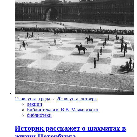
12 августа, среда
-
20 августа, четверг
лекции
Библиотека им. В.В. Маяковского
библиотеки
Историк расскажет о шахматах в
жизни Петербурга