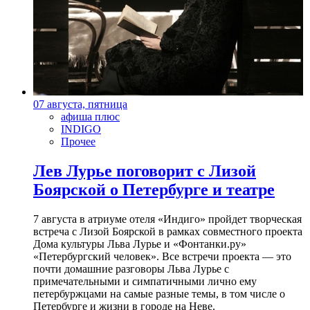
07 августа, пятница
афиша плюс
INDIGO
Прочее
Лев Лурье поговорит с Лизой
Боярской о Петербурге и театре
7 августа в атриуме отеля «Индиго» пройдет творческая
встреча с Лизой Боярской в рамках совместного проекта
Дома культуры Льва Лурье и «Фонтанки.ру»
«Петербургский человек». Все встречи проекта — это
почти домашние разговоры Льва Лурье с
примечательными и симпатичными лично ему
петербуржцами на самые разные темы, в том числе о
Петербурге и жизни в городе на Неве.