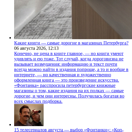
Какие книги — самые дорогие в магазинах Петербурга?
06 августа 2026,
12:13
Конечно, не цена в книге главное, — но книги умеют
удивлять и ею тоже. Тот случай, когда дороговизна не
вызывает возмущения: информацию и текст почти
всегда можно найти в издания попроще, а то и вообще в
интернете, — но качественная и художественно
оформленная книга — это произведение искусства.
«Фонтанка» расспросила петербургские книжные
магазины о том, какие издания на их полках — самые
дорогие, и чем они интересны. Получилась богатая во
всех смыслах подборка.
15 телесериалов августа — выбор «Фонтанки»: «Коп-