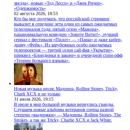
звезда», новые «Тед Лессо» и «Джек Ричер»,
«Одержимость»
02 августа 2026,
18:53
Кто бы мог подумать, что российский стриминг
вывалит в середине лета одни из самых ожидаемых
телесериалов года: пятый сезон «Мажора»,
паранормальную комедию «Зовите Витю!», лучший
сериал с фестиваля «Пилот» — «Паша» и даже кибер-
драму «Фейк». Из зарубежных особо ожидаемых
телепроектов — третий сезон сай-фая «Укрытие»,
приквел «Блондинки в законе» и очередной спин-офф
«Теории большого взрыва».
Новая музыка июля: Мадонна, Rolling Stones, Tricky,
Charli XCX и не только
31 июля 2026,
19:15
В июле в мир большой музыки вернулись гранды.
Слушаем новые альбомы ветеранов сцены разной
степени «выдержки» — Мадонны, Rolling Stones, The
Strokes, а так же Tricky, Charlie XCX и Jack White.