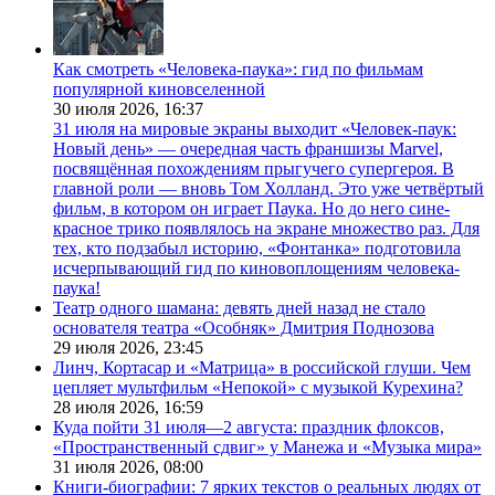
Как смотреть «Человека-паука»: гид по фильмам
популярной киновселенной
30 июля 2026,
16:37
31 июля на мировые экраны выходит «Человек-паук:
Новый день» — очередная часть франшизы Marvel,
посвящённая похождениям прыгучего супергероя. В
главной роли — вновь Том Холланд. Это уже четвёртый
фильм, в котором он играет Паука. Но до него сине-
красное трико появлялось на экране множество раз. Для
тех, кто подзабыл историю, «Фонтанка» подготовила
исчерпывающий гид по киновоплощениям человека-
паука!
Театр одного шамана: девять дней назад не стало
основателя театра «Особняк» Дмитрия Поднозова
29 июля 2026,
23:45
Линч, Кортасар и «Матрица» в российской глуши. Чем
цепляет мультфильм «Непокой» с музыкой Курехина?
28 июля 2026,
16:59
Куда пойти 31 июля—2 августа: праздник флоксов,
«Пространственный сдвиг» у Манежа и «Музыка мира»
31 июля 2026,
08:00
Книги-биографии: 7 ярких текстов о реальных людях от