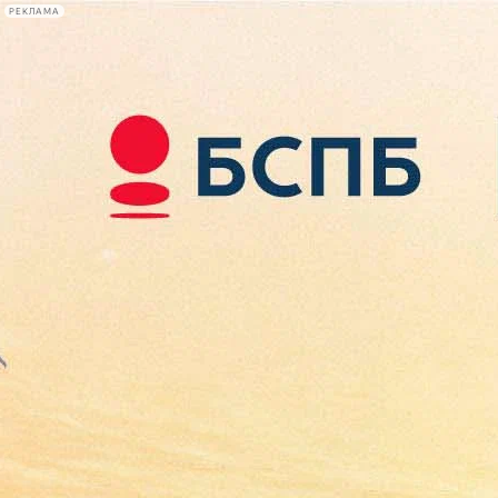
РЕКЛАМА
Афиша Plus
#телегид
Фонтанка.ру
Сегодня:
2026.08.07
08:25
Афиша Plus
кино
спектакли
выставки
концерты
лекции
книги
афиша плюс
новости
+