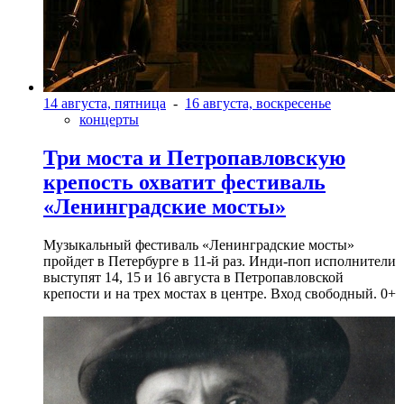
14 августа, пятница
-
16 августа, воскресенье
концерты
Три моста и Петропавловскую
крепость охватит фестиваль
«Ленинградские мосты»
Музыкальный фестиваль «Ленинградские мосты»
пройдет в Петербурге в 11-й раз. Инди-поп исполнители
выступят 14, 15 и 16 августа в Петропавловской
крепости и на трех мостах в центре. Вход свободный. 0+