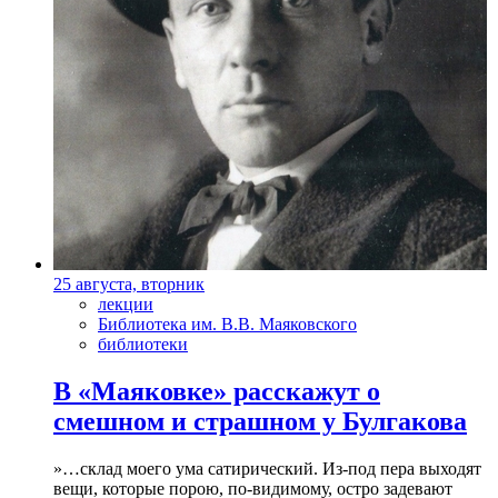
25 августа, вторник
лекции
Библиотека им. В.В. Маяковского
библиотеки
В «Маяковке» расскажут о
смешном и страшном у Булгакова
»…склад моего ума сатирический. Из-под пера выходят
вещи, которые порою, по-видимому, остро задевают