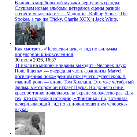
В июле в мир большой музыки вернулись гранды.
Слушаем новые альбомы ветеранов сцены разной
степени «выдержки» — Мадонны, Rolling Stones, The
Strokes, а так же Tricky, Charlie XCX и Jack White.
Как смотреть «Человека-паука»: гид по фильмам
популярной киновселенной
30 июля 2026,
16:37
31 июля на мировые экраны выходит «Человек-паук:
Новый день» — очередная часть франшизы Marvel,
посвящённая похождениям прыгучего супергероя. В
главной роли — вновь Том Холланд. Это уже четвёртый
фильм, в котором он играет Паука. Но до него сине-
красное трико появлялось на экране множество раз. Для
тех, кто подзабыл историю, «Фонтанка» подготовила
исчерпывающий гид по киновоплощениям человека-
паука!