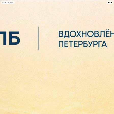
РЕКЛАМА
Афиша Plus
#телегид
Фонтанка.ру
Сегодня:
2026.08.07
06:08
Афиша Plus
кино
спектакли
выставки
концерты
лекции
книги
афиша плюс
новости
+