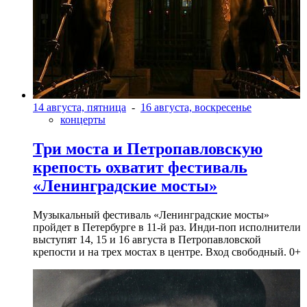
14 августа, пятница
-
16 августа, воскресенье
концерты
Три моста и Петропавловскую
крепость охватит фестиваль
«Ленинградские мосты»
Музыкальный фестиваль «Ленинградские мосты»
пройдет в Петербурге в 11-й раз. Инди-поп исполнители
выступят 14, 15 и 16 августа в Петропавловской
крепости и на трех мостах в центре. Вход свободный. 0+