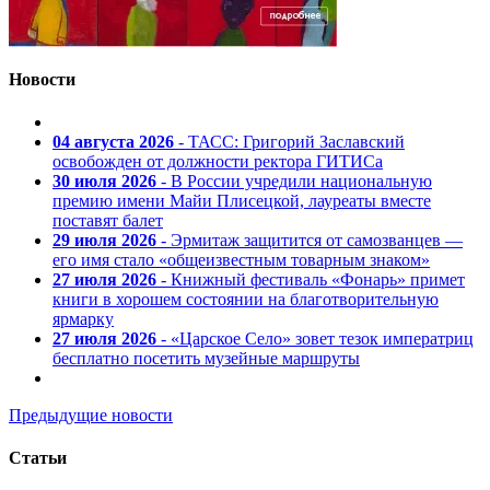
Новости
04 августа 2026
- ТАСС: Григорий Заславский
освобожден от должности ректора ГИТИСа
30 июля 2026
- В России учредили национальную
премию имени Майи Плисецкой, лауреаты вместе
поставят балет
29 июля 2026
- Эрмитаж защитится от самозванцев —
его имя стало «общеизвестным товарным знаком»
27 июля 2026
- Книжный фестиваль «Фонарь» примет
книги в хорошем состоянии на благотворительную
ярмарку
27 июля 2026
- «Царское Село» зовет тезок императриц
бесплатно посетить музейные маршруты
Предыдущие новости
Статьи