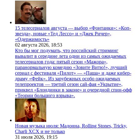
15 телесериалов августа — выбор «Фонтанки»: «Коп-
звезда», новые «Тед Лессо» и «Джек Ричер»,
«Одержимость»
02 августа 2026,
18:53
Кто бы мог подумать, что российский стриминг
вывалит в середине лета одни из самых ожидаемых
телесериалов года: пятый сезон «Мажора»,
паранормальную комедию «Зовите Витю!», лучший
сериал с фестиваля «Пилот» — «Паша» и даже кибер-
драму «Фейк». Из зарубежных особо ожидаемых
телепроектов — третий сезон сай-фая «Укрытие»,
приквел «Блондинки в законе» и очередной спин-офф
«Теории большого взрыва».
Новая музыка июля: Мадонна, Rolling Stones, Tricky,
Charli XCX и не только
31 июля 2026,
19:15