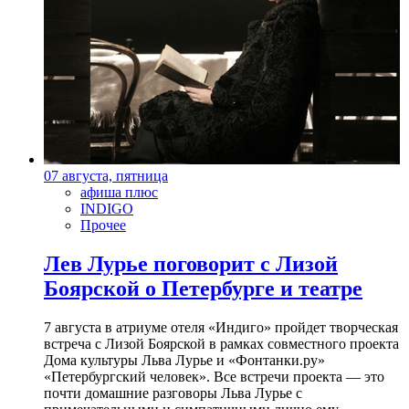
07 августа, пятница
афиша плюс
INDIGO
Прочее
Лев Лурье поговорит с Лизой
Боярской о Петербурге и театре
7 августа в атриуме отеля «Индиго» пройдет творческая
встреча с Лизой Боярской в рамках совместного проекта
Дома культуры Льва Лурье и «Фонтанки.ру»
«Петербургский человек». Все встречи проекта — это
почти домашние разговоры Льва Лурье с