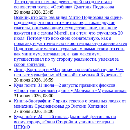
Театр одного шамана: девять дней назад не стало
основателя театра «Особняк» Дмитрия Поднозова
29 июля 2026,
23:45
Всякий, кто хоть раз видел Митю Поднозова на сцене,
подтвердит, что вот это «не стало», а также другие
глаголы, описывающие несуществование, никак не
вяжутся ни с самим Митей, ни с тем, что случилось 20
июля. Потому что всю свою сознательную, как я
полагаю, и уж точно всю свою театральную жизнь актер
Поднозов занимался натуральным шаманством, то есть,
как минимум, заглядывал, а, как максимум,
путешествовал по ту сторону реальности, увлекая за
собой зрителей.
Линч, Кортасар и «Матрица» в российской глуши. Чем
цепляет мультфильм «Непокой» с музыкой Курехина?
28 июля 2026,
16:59
Куда пойти 31 июля—2 августа: праздник флоксов,
«Пространственный сдвиг» у Манежа и «Музыка мира»
31 июля 2026,
08:00
Книги-биографии: 7 ярких текстов о реальных людях от
монахинь Средневековья до Энтони Хопкинса
27 июля 2026,
18:00
Куда пойти 24 — 26 июля: Джазовый фестиваль по
всему городу, «Окна Открой» и уличные театры в
ЦПКиО