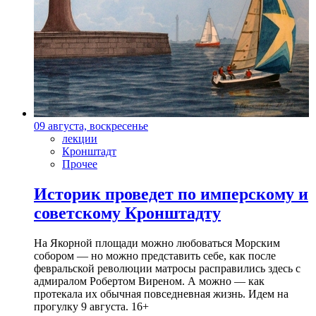
09 августа, воскресенье
лекции
Кронштадт
Прочее
Историк проведет по имперскому и
советскому Кронштадту
На Якорной площади можно любоваться Морским
собором — но можно представить себе, как после
февральской революции матросы расправились здесь с
адмиралом Робертом Виреном. А можно — как
протекала их обычная повседневная жизнь. Идем на
прогулку 9 августа. 16+