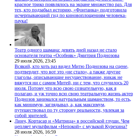
красное трико появлялось на экране множество раз. Для
тех, кто подзабыл историю, «Фонтанка» подготовила
исчерпывающий гид по киновоплощениям человека-
паука!
Театр одного шамана: девять дней назад не стало
основателя театра «Особняк» Дмитрия Поднозова
29 июля 2026,
23:45
Всякий, кто хоть раз видел Митю Поднозова на сцене,
подтвердит, что вот это «не стало», а также другие
глаголы, описывающие несуществование, никак не
вяжутся ни с самим Митей, ни с тем, что случилось 20
июля. Потому что всю свою сознательную, как я
полагаю, и уж точно всю свою театральную жизнь актер
Поднозов занимался натуральным шаманством, то есть,
как минимум, заглядывал, а, как максимум,
путешествовал по ту сторону реальности, увлекая за
собой зрителей.
Линч, Кортасар и «Матрица» в российской глуши. Чем
цепляет мультфильм «Непокой» с музыкой Курехина?
28 июля 2026,
16:59