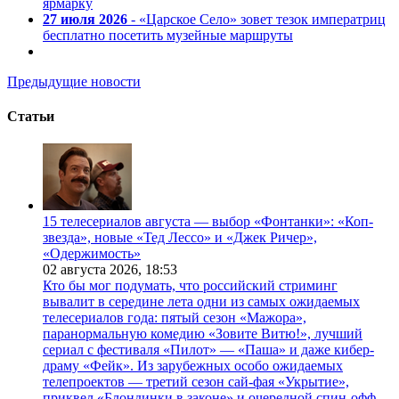
ярмарку
27 июля 2026
- «Царское Село» зовет тезок императриц
бесплатно посетить музейные маршруты
Предыдущие новости
Статьи
15 телесериалов августа — выбор «Фонтанки»: «Коп-
звезда», новые «Тед Лессо» и «Джек Ричер»,
«Одержимость»
02 августа 2026,
18:53
Кто бы мог подумать, что российский стриминг
вывалит в середине лета одни из самых ожидаемых
телесериалов года: пятый сезон «Мажора»,
паранормальную комедию «Зовите Витю!», лучший
сериал с фестиваля «Пилот» — «Паша» и даже кибер-
драму «Фейк». Из зарубежных особо ожидаемых
телепроектов — третий сезон сай-фая «Укрытие»,
приквел «Блондинки в законе» и очередной спин-офф