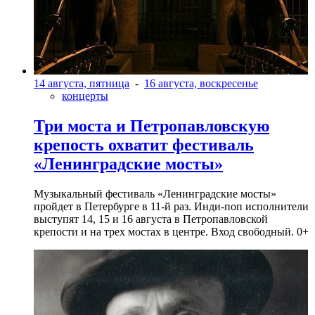
14 августа, пятница
-
16 августа, воскресенье
концерты
Три моста и Петропавловскую
крепость охватит фестиваль
«Ленинградские мосты»
Музыкальный фестиваль «Ленинградские мосты»
пройдет в Петербурге в 11-й раз. Инди-поп исполнители
выступят 14, 15 и 16 августа в Петропавловской
крепости и на трех мостах в центре. Вход свободный. 0+