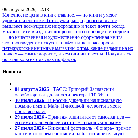
06 августа 2026, 12:13
Конечно, не цена в книге главное, — но книги умеют
удивлять и ею тоже. Тот случай, когда дороговизна не
вызывает возмущения: информацию и текст почти всегда
можно найти в издания попроще, а то и вообще в интернете,
— но качественная и художественно оформленная книга —
это произведение искусства. «Фонтанка» расспросила
петербургские книжные магазины о том, какие издания на их
полках — самые дорогие, и чем они интересны. Получилась
богатая во всех смыслах подборка.
Новости
04 августа 2026
- ТАСС: Григорий Заславский
освобожден от должности ректора ГИТИСа
30 июля 2026
- В России учредили национальную
премию имени Майи Плисецкой, лауреаты вместе
поставят балет
29 июля 2026
- Эрмитаж защитится от самозванцев —
его имя стало «общеизвестным товарным знаком»
27 июля 2026
- Книжный фестиваль «Фонарь» примет
книги в хорошем состоянии на благотворительную