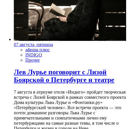
07 августа, пятница
афиша плюс
INDIGO
Прочее
Лев Лурье поговорит с Лизой
Боярской о Петербурге и театре
7 августа в атриуме отеля «Индиго» пройдет творческая
встреча с Лизой Боярской в рамках совместного проекта
Дома культуры Льва Лурье и «Фонтанки.ру»
«Петербургский человек». Все встречи проекта — это
почти домашние разговоры Льва Лурье с
примечательными и симпатичными лично ему
петербуржцами на самые разные темы, в том числе о
Петербурге и жизни в городе на Неве.