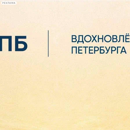
РЕКЛАМА
Афиша Plus
#телегид
Фонтанка.ру
Сегодня:
2026.08.07
00:44
Афиша Plus
кино
спектакли
выставки
концерты
лекции
книги
афиша плюс
новости
+