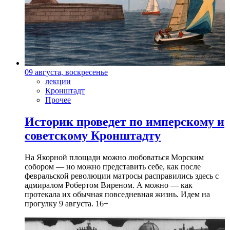
09 августа, воскресенье
лекции
Кронштадт
Прочее
Историк проведет по имперскому и
советскому Кронштадту
На Якорной площади можно любоваться Морским
собором — но можно представить себе, как после
февральской революции матросы расправились здесь с
адмиралом Робертом Виреном. А можно — как
протекала их обычная повседневная жизнь. Идем на
прогулку 9 августа. 16+