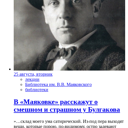
25 августа, вторник
лекции
Библиотека им. В.В. Маяковского
библиотеки
В «Маяковке» расскажут о
смешном и страшном у Булгакова
»…склад моего ума сатирический. Из-под пера выходят
вещи, которые порою, по-видимому, остро задевают