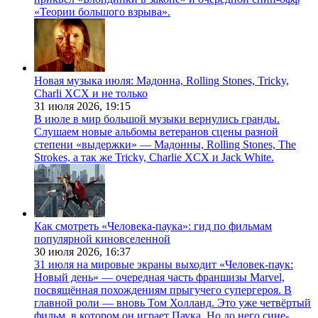
«Теории большого взрыва».
Новая музыка июля: Мадонна, Rolling Stones, Tricky,
Charli XCX и не только
31 июля 2026,
19:15
В июле в мир большой музыки вернулись гранды.
Слушаем новые альбомы ветеранов сцены разной
степени «выдержки» — Мадонны, Rolling Stones, The
Strokes, а так же Tricky, Charlie XCX и Jack White.
Как смотреть «Человека-паука»: гид по фильмам
популярной киновселенной
30 июля 2026,
16:37
31 июля на мировые экраны выходит «Человек-паук:
Новый день» — очередная часть франшизы Marvel,
посвящённая похождениям прыгучего супергероя. В
главной роли — вновь Том Холланд. Это уже четвёртый
фильм, в котором он играет Паука. Но до него сине-