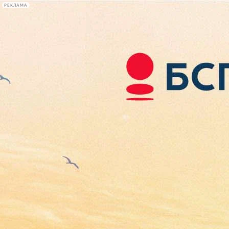
РЕКЛАМА
Афиша Plus
#телегид
Фонтанка.ру
Сегодня:
2026.08.06
16:35
Афиша Plus
кино
спектакли
выставки
концерты
лекции
книги
афиша плюс
новости
+