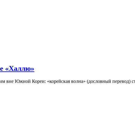
не «Халлю»
огим вне Южной Кореи: «корейская волна» (дословный перевод)