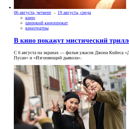
06 августа, четверг
-
19 августа, среда
кино
широкий кинопрокат
кинотеатры
В кино покажут мистический трилл
С 6 августа на экранах — фильм ужасов Джона Кийеса «
Пусан» и «Изгоняющий дьявола».