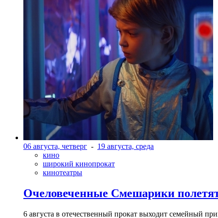
06 августа, четверг
-
19 августа, среда
кино
широкий кинопрокат
кинотеатры
Очеловеченные Смешарики полетят
6 августа в отечественный прокат выходит семейный п