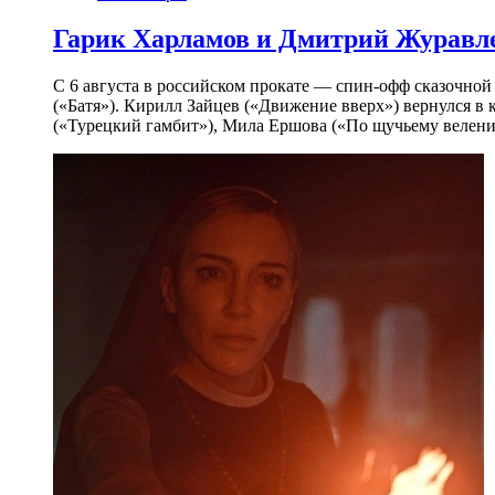
Гарик Харламов и Дмитрий Журавлев
С 6 августа в российском прокате — спин-офф сказочно
(«Батя»). Кирилл Зайцев («Движение вверх») вернулся в
(«Турецкий гамбит»), Мила Ершова («По щучьему велени