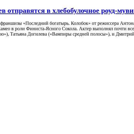
 отправятся в хлебобулочное роуд-муви
й франшизы «Последний богатырь. Колобок» от режиссера Анто
 камео в роли Финиста-Ясного Сокола. Актер выполнял почти вс
ю»), Татьяна Догилева («Вампиры средней полосы»), и Дмитрий