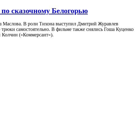
 по сказочному Белогорью
на Маслова. В роли Тихона выступил Дмитрий Журавлев
е трюки самостоятельно. В фильме также снялись Гоша Куценко
 Колчин («Коммерсант»).