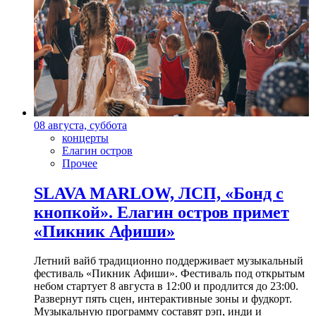
08 августа, суббота
концерты
Елагин остров
Прочее
SLAVA MARLOW, ЛСП, «Бонд с
кнопкой». Елагин остров примет
«Пикник Афиши»
Летний вайб традиционно поддерживает музыкальный
фестиваль «Пикник Афиши». Фестиваль под открытым
небом стартует 8 августа в 12:00 и продлится до 23:00.
Развернут пять сцен, интерактивные зоны и фудкорт.
Музыкальную программу составят рэп, инди и