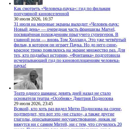
Как смотреть «Человека-паука»: гид по фильмам
популярной киновселенной
30 июля 2026,
16:37
31 июля на мировые экраны выходит «Человек-паук:
Новый день» — очередная часть франшизы Marvel,
посвящённая похождениям прыгучего супергероя. В
главной роли — вновь Том Холланд. Это уже четвёртый
фильм, в котором он играет Паука. Но до него сине-
красное трико появлялось на экране множество раз. Для
тех, кто подзабыл историю, «Фонтанка» подготовила
исчерпывающий гид по киновоплощениям человека-
паука!
Театр одного шамана: девять дней назад не стало
основателя театра «Особняк» Дмитрия Поднозова
29 июля 2026,
23:45
Всякий, кто хоть раз видел Митю Поднозова на сцене,
подтвердит, что вот это «не стало», а также другие
глаголы, описывающие несуществование, никак не
вяжутся ни с самим Митей, ни с тем, что случилось 20