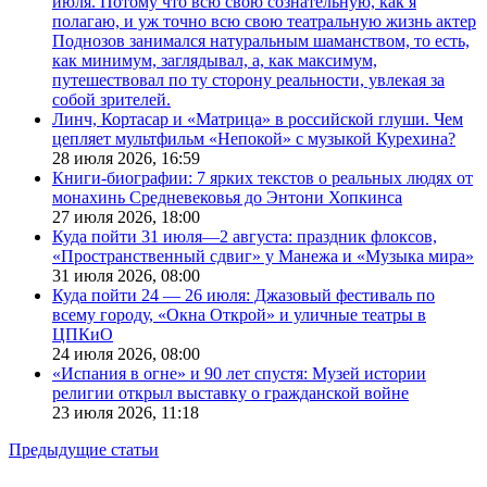
июля. Потому что всю свою сознательную, как я
полагаю, и уж точно всю свою театральную жизнь актер
Поднозов занимался натуральным шаманством, то есть,
как минимум, заглядывал, а, как максимум,
путешествовал по ту сторону реальности, увлекая за
собой зрителей.
Линч, Кортасар и «Матрица» в российской глуши. Чем
цепляет мультфильм «Непокой» с музыкой Курехина?
28 июля 2026,
16:59
Книги-биографии: 7 ярких текстов о реальных людях от
монахинь Средневековья до Энтони Хопкинса
27 июля 2026,
18:00
Куда пойти 31 июля—2 августа: праздник флоксов,
«Пространственный сдвиг» у Манежа и «Музыка мира»
31 июля 2026,
08:00
Куда пойти 24 — 26 июля: Джазовый фестиваль по
всему городу, «Окна Открой» и уличные театры в
ЦПКиО
24 июля 2026,
08:00
«Испания в огне» и 90 лет спустя: Музей истории
религии открыл выставку о гражданской войне
23 июля 2026,
11:18
Предыдущие статьи