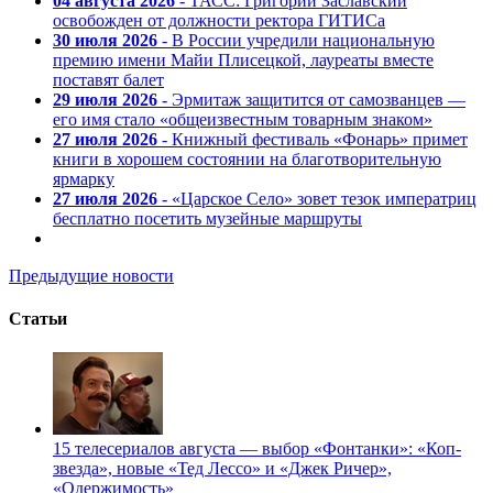
04 августа 2026
- ТАСС: Григорий Заславский
освобожден от должности ректора ГИТИСа
30 июля 2026
- В России учредили национальную
премию имени Майи Плисецкой, лауреаты вместе
поставят балет
29 июля 2026
- Эрмитаж защитится от самозванцев —
его имя стало «общеизвестным товарным знаком»
27 июля 2026
- Книжный фестиваль «Фонарь» примет
книги в хорошем состоянии на благотворительную
ярмарку
27 июля 2026
- «Царское Село» зовет тезок императриц
бесплатно посетить музейные маршруты
Предыдущие новости
Статьи
15 телесериалов августа — выбор «Фонтанки»: «Коп-
звезда», новые «Тед Лессо» и «Джек Ричер»,
«Одержимость»