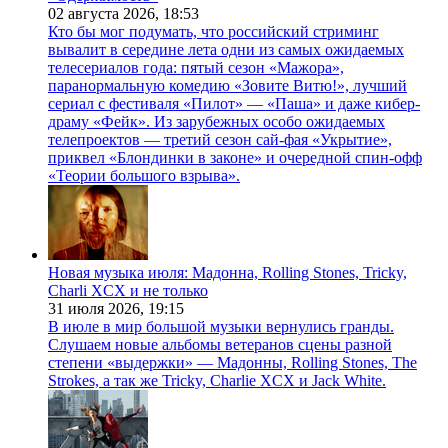
02 августа 2026,
18:53
Кто бы мог подумать, что российский стриминг
вывалит в середине лета одни из самых ожидаемых
телесериалов года: пятый сезон «Мажора»,
паранормальную комедию «Зовите Витю!», лучший
сериал с фестиваля «Пилот» — «Паша» и даже кибер-
драму «Фейк». Из зарубежных особо ожидаемых
телепроектов — третий сезон сай-фая «Укрытие»,
приквел «Блондинки в законе» и очередной спин-офф
«Теории большого взрыва».
Новая музыка июля: Мадонна, Rolling Stones, Tricky,
Charli XCX и не только
31 июля 2026,
19:15
В июле в мир большой музыки вернулись гранды.
Слушаем новые альбомы ветеранов сцены разной
степени «выдержки» — Мадонны, Rolling Stones, The
Strokes, а так же Tricky, Charlie XCX и Jack White.