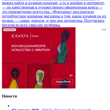
можно найти в издания попроще, а то и вообще в интернете,
— но качественная и художественно оформленная книга —
это произведение искусства. «Фонтанка» расспросила
петербургские книжные магазины о том, какие издания на их
полках — самые дорогие, и чем они интересны. Получилась
богатая во всех смыслах подборка.
РЕКЛАМА
Новости