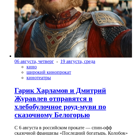
06 августа, четверг
-
19 августа, среда
кино
широкий кинопрокат
кинотеатры
Гарик Харламов и Дмитрий
Журавлев отправятся в
хлебобулочное роуд-муви по
сказочному Белогорью
С 6 августа в российском прокате — спин-офф
сказочной франшизы «Последний богатырь. Колобок»