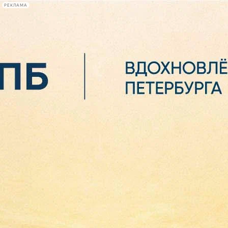
РЕКЛАМА
Афиша Plus
#телегид
Фонтанка.ру
Сегодня:
2026.08.06
20:46
Афиша Plus
кино
спектакли
выставки
концерты
лекции
книги
афиша плюс
новости
+