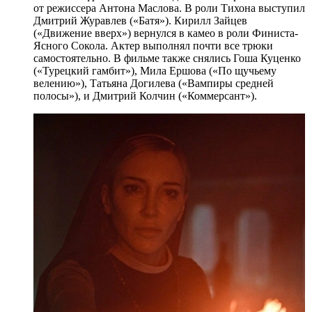
от режиссера Антона Маслова. В роли Тихона выступил
Дмитрий Журавлев («Батя»). Кирилл Зайцев
(«Движение вверх») вернулся в камео в роли Финиста-
Ясного Сокола. Актер выполнял почти все трюки
самостоятельно. В фильме также снялись Гоша Куценко
(«Турецкий гамбит»), Мила Ершова («По щучьему
велению»), Татьяна Догилева («Вампиры средней
полосы»), и Дмитрий Колчин («Коммерсант»).