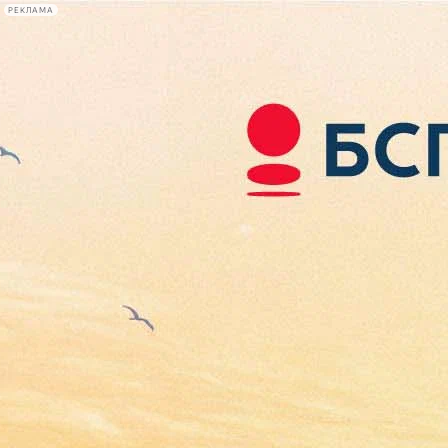
РЕКЛАМА
Афиша Plus
#телегид
Фонтанка.ру
Сегодня:
2026.08.06
13:47
Афиша Plus
кино
спектакли
выставки
концерты
лекции
книги
афиша плюс
новости
+