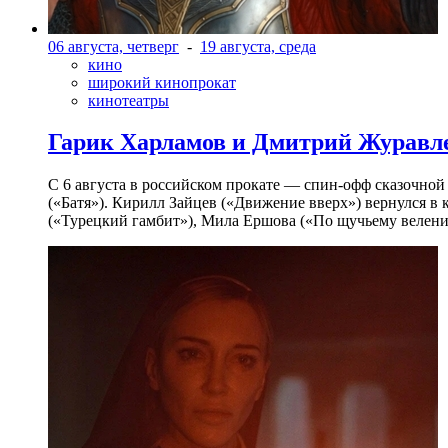
06 августа, четверг
-
19 августа, среда
кино
широкий кинопрокат
кинотеатры
Гарик Харламов и Дмитрий Журавлев
С 6 августа в российском прокате — спин-офф сказочно
(«Батя»). Кирилл Зайцев («Движение вверх») вернулся в
(«Турецкий гамбит»), Мила Ершова («По щучьему велени