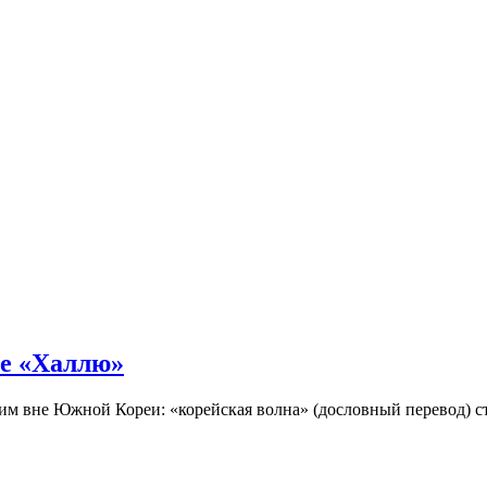
не «Халлю»
огим вне Южной Кореи: «корейская волна» (дословный перевод)