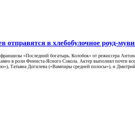
 отправятся в хлебобулочное роуд-муви
й франшизы «Последний богатырь. Колобок» от режиссера Анто
 камео в роли Финиста-Ясного Сокола. Актер выполнял почти вс
ю»), Татьяна Догилева («Вампиры средней полосы»), и Дмитрий