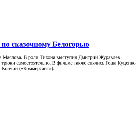
 по сказочному Белогорью
на Маслова. В роли Тихона выступил Дмитрий Журавлев
е трюки самостоятельно. В фильме также снялись Гоша Куценко
 Колчин («Коммерсант»).