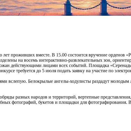
о лет проживших вместе. В 15.00 состоится вручение орденов «
азделены на восемь интерактивно-развлекательных зон, ориенти
ожан действующими лицами всех событий. Площадка «Серенады
онкурсе требуется до 5 июля подать заявку на участие по электро
ниями вслепую. Белокрылые ангелы-ходулисты раздадут молодым 
обряды разных народов и территорий, вертепные представления
ебных фотографий, букетов и площадки для фотографирования. 