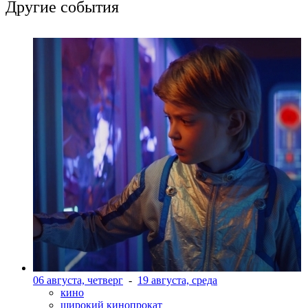
Другие события
06 августа, четверг
-
19 августа, среда
кино
широкий кинопрокат