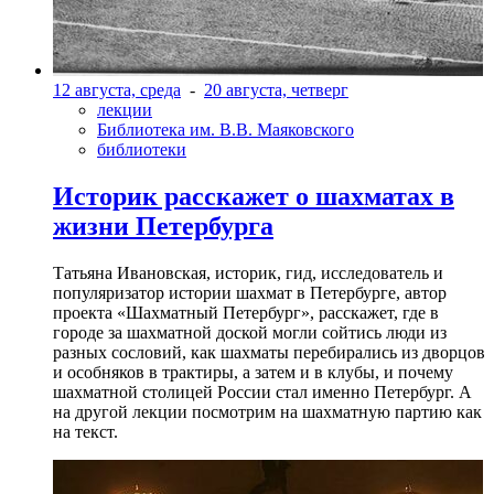
12 августа, среда
-
20 августа, четверг
лекции
Библиотека им. В.В. Маяковского
библиотеки
Историк расскажет о шахматах в
жизни Петербурга
Татьяна Ивановская, историк, гид, исследователь и
популяризатор истории шахмат в Петербурге, автор
проекта «Шахматный Петербург», расскажет, где в
городе за шахматной доской могли сойтись люди из
разных сословий, как шахматы перебирались из дворцов
и особняков в трактиры, а затем и в клубы, и почему
шахматной столицей России стал именно Петербург. А
на другой лекции посмотрим на шахматную партию как
на текст.