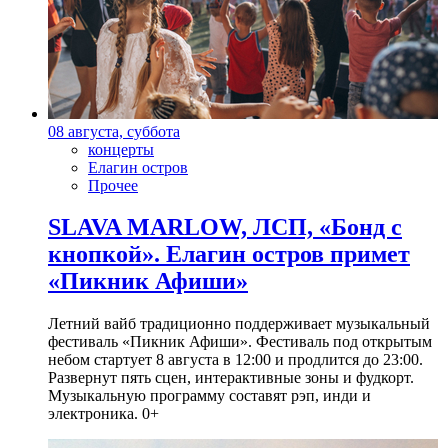
08 августа, суббота
концерты
Елагин остров
Прочее
SLAVA MARLOW, ЛСП, «Бонд с
кнопкой». Елагин остров примет
«Пикник Афиши»
Летний вайб традиционно поддерживает музыкальный
фестиваль «Пикник Афиши». Фестиваль под открытым
небом стартует 8 августа в 12:00 и продлится до 23:00.
Развернут пять сцен, интерактивные зоны и фудкорт.
Музыкальную программу составят рэп, инди и
электроника. 0+