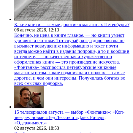
Какие книги — самые дорогие в магазинах Петербурга?
06 августа 2026,
12:13
Конечно, не цена в книге главное, — но книги умеют
удивлять и ею тоже. Тот случай, когда дороговизна не
вызывает возмущения: информацию и текст почти
всегда можно найти в издания попроще, а то и вообще в
интернете, — но качественная и художественно
оформленная книга — это произведение искусства.
«Фонтанка» расспросила петербургские книжные
магазины о том, какие издания на их полках — самые
дорогие, и чем они интересны. Получилась богатая во
всех смыслах подборка.
15 телесериалов августа — выбор «Фонтанки»: «Коп-
звезда», новые «Тед Лессо» и «Джек Ричер»,
«Одержимость»
02 августа 2026,
18:53