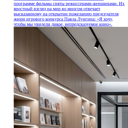
программе фильмы сняты режиссерами-женщинами. Их
яростный взгляд на мир во многом отвечает
высказанному на открытии пожеланию председателя
жюри игрового конкурса Павла Лунгина: «Я хочу,
чтобы мы увидели дикое, непредсказуемое кино».