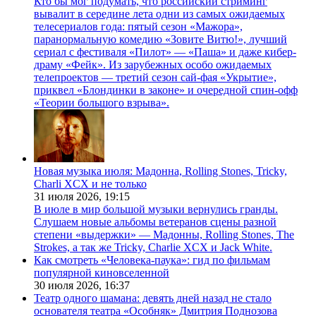
Кто бы мог подумать, что российский стриминг
вывалит в середине лета одни из самых ожидаемых
телесериалов года: пятый сезон «Мажора»,
паранормальную комедию «Зовите Витю!», лучший
сериал с фестиваля «Пилот» — «Паша» и даже кибер-
драму «Фейк». Из зарубежных особо ожидаемых
телепроектов — третий сезон сай-фая «Укрытие»,
приквел «Блондинки в законе» и очередной спин-офф
«Теории большого взрыва».
Новая музыка июля: Мадонна, Rolling Stones, Tricky,
Charli XCX и не только
31 июля 2026,
19:15
В июле в мир большой музыки вернулись гранды.
Слушаем новые альбомы ветеранов сцены разной
степени «выдержки» — Мадонны, Rolling Stones, The
Strokes, а так же Tricky, Charlie XCX и Jack White.
Как смотреть «Человека-паука»: гид по фильмам
популярной киновселенной
30 июля 2026,
16:37
Театр одного шамана: девять дней назад не стало
основателя театра «Особняк» Дмитрия Поднозова