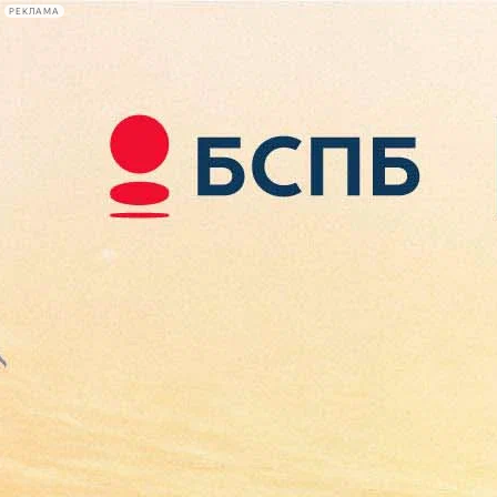
РЕКЛАМА
Афиша Plus
#телегид
Фонтанка.ру
Сегодня:
2026.08.07
15:47
Афиша Plus
кино
спектакли
выставки
концерты
лекции
книги
афиша плюс
новости
+