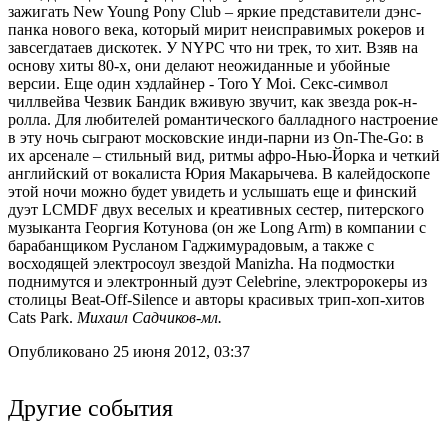
зажигать New Young Pony Club – яркие представители дэнс-
панка нового века, который мирит неисправимых рокеров и
завсегдатаев дискотек. У NYPC что ни трек, то хит. Взяв на
основу хиты 80-х, они делают неожиданные и убойные
версии. Еще один хэдлайнер - Toro Y Moi. Секс-символ
чиллвейва Чезвик Бандик вживую звучит, как звезда рок-н-
ролла. Для любителей романтического балладного настроение
в эту ночь сыграют московские инди-парни из On-The-Go: в
их арсенале – стильный вид, ритмы афро-Нью-Йорка и четкий
английский от вокалиста Юрия Макарычева. В калейдоскопе
этой ночи можно будет увидеть и услышать еще и финский
дуэт LCMDF двух веселых и креативных сестер, питерского
музыканта Георгия Котунова (он же Long Arm) в компании с
барабанщиком Русланом Гаджимурадовым, а также с
восходящей электросоул звездой Manizha. На подмостки
поднимутся и электронный дуэт Celebrine, электророкеры из
столицы Beat-Off-Silence и авторы красивых трип-хоп-хитов
Cats Park.
Михаил Садчиков-мл.
Опубликовано 25 июня 2012, 03:37
Другие события