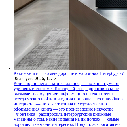
Какие книги — самые дорогие в магазинах Петербурга?
06 августа 2026,
12:13
Конечно, не цена в книге главное, — но книги умеют
удивлять и ею тоже. Тот случай, когда дороговизна не
вызывает возмущения: информацию и текст почти
всегда можно найти в издания попроще, а то и вообще в
интернете, — но качественная и художественно
оформленная книга — это произведение искусства.
«Фонтанка» расспросила петербургские книжные
магазины о том, какие издания на их полках — самые
дорогие, и чем они интересны. Получилась богатая во