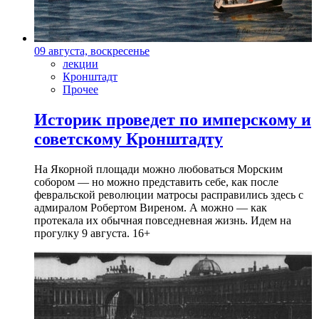
09 августа, воскресенье
лекции
Кронштадт
Прочее
Историк проведет по имперскому и
советскому Кронштадту
На Якорной площади можно любоваться Морским
собором — но можно представить себе, как после
февральской революции матросы расправились здесь с
адмиралом Робертом Виреном. А можно — как
протекала их обычная повседневная жизнь. Идем на
прогулку 9 августа. 16+