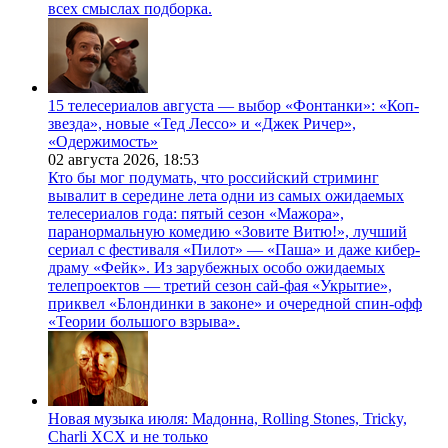
всех смыслах подборка.
15 телесериалов августа — выбор «Фонтанки»: «Коп-
звезда», новые «Тед Лессо» и «Джек Ричер»,
«Одержимость»
02 августа 2026,
18:53
Кто бы мог подумать, что российский стриминг
вывалит в середине лета одни из самых ожидаемых
телесериалов года: пятый сезон «Мажора»,
паранормальную комедию «Зовите Витю!», лучший
сериал с фестиваля «Пилот» — «Паша» и даже кибер-
драму «Фейк». Из зарубежных особо ожидаемых
телепроектов — третий сезон сай-фая «Укрытие»,
приквел «Блондинки в законе» и очередной спин-офф
«Теории большого взрыва».
Новая музыка июля: Мадонна, Rolling Stones, Tricky,
Charli XCX и не только