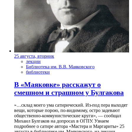
25 августа, вторник
лекции
Библиотека им. В.В. Маяковского
библиотеки
В «Маяковке» расскажут о
смешном и страшном у Булгакова
»…склад моего ума сатирический. Из-под пера выходят
вещи, которые порою, по-видимому, остро задевают
общественно-коммунистические круги», — сообщал
Михаил Булгаков на допросах в ОГПУ. Узнаем
подробнее о сатире автора «Мастера и Маргариты» 25
августа в библиотеке им. Маяковского, на лекции