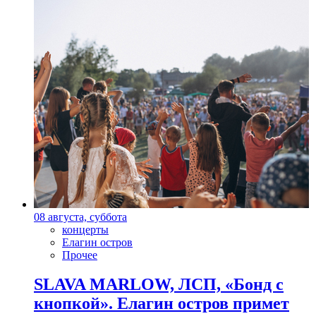
08 августа, суббота
концерты
Елагин остров
Прочее
SLAVA MARLOW, ЛСП, «Бонд с
кнопкой». Елагин остров примет