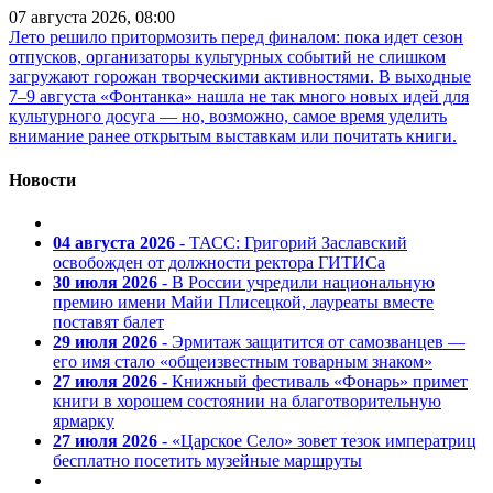
07 августа 2026, 08:00
Лето решило притормозить перед финалом: пока идет сезон
отпусков, организаторы культурных событий не слишком
загружают горожан творческими активностями. В выходные
7–9 августа «Фонтанка» нашла не так много новых идей для
культурного досуга — но, возможно, самое время уделить
внимание ранее открытым выставкам или почитать книги.
Новости
04 августа 2026
- ТАСС: Григорий Заславский
освобожден от должности ректора ГИТИСа
30 июля 2026
- В России учредили национальную
премию имени Майи Плисецкой, лауреаты вместе
поставят балет
29 июля 2026
- Эрмитаж защитится от самозванцев —
его имя стало «общеизвестным товарным знаком»
27 июля 2026
- Книжный фестиваль «Фонарь» примет
книги в хорошем состоянии на благотворительную
ярмарку
27 июля 2026
- «Царское Село» зовет тезок императриц
бесплатно посетить музейные маршруты