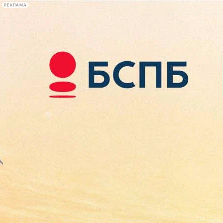
РЕКЛАМА
Афиша Plus
#телегид
Фонтанка.ру
Сегодня:
2026.08.07
16:14
Афиша Plus
кино
спектакли
выставки
концерты
лекции
книги
афиша плюс
новости
+