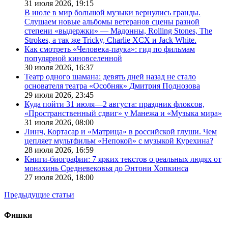
31 июля 2026,
19:15
В июле в мир большой музыки вернулись гранды.
Слушаем новые альбомы ветеранов сцены разной
степени «выдержки» — Мадонны, Rolling Stones, The
Strokes, а так же Tricky, Charlie XCX и Jack White.
Как смотреть «Человека-паука»: гид по фильмам
популярной киновселенной
30 июля 2026,
16:37
Театр одного шамана: девять дней назад не стало
основателя театра «Особняк» Дмитрия Поднозова
29 июля 2026,
23:45
Куда пойти 31 июля—2 августа: праздник флоксов,
«Пространственный сдвиг» у Манежа и «Музыка мира»
31 июля 2026,
08:00
Линч, Кортасар и «Матрица» в российской глуши. Чем
цепляет мультфильм «Непокой» с музыкой Курехина?
28 июля 2026,
16:59
Книги-биографии: 7 ярких текстов о реальных людях от
монахинь Средневековья до Энтони Хопкинса
27 июля 2026,
18:00
Предыдущие статьи
Фишки