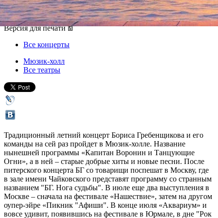
27 июня 2012, среда
,
20.00
Версия для печати
Все концерты
Мюзик-холл
Все театры
Традиционный летний концерт Бориса Гребенщикова и его
команды на сей раз пройдет в Мюзик-холле. Название
нынешней программы «Капитан Воронин и Танцующие
Огни», а в ней – старые добрые хиты и новые песни. После
питерского концерта БГ со товарищи поспешат в Москву, где
в зале имени Чайковского представят программу со странным
названием "БГ. Нога судьбы". В июле еще два выступления в
Москве – сначала на фестивале «Нашествие», затем на другом
оупер-эйре «Пикник "Афиши". В конце июля «Аквариум» и
вовсе удивит, появившись на фестивале в Юрмале, в дне "Рок