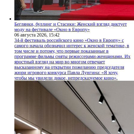
Беглянки, буллинг и Стасики: Женский взгляд диктует
моду на фестивале «Окно в Европу»
06 августа 2026,
15:42
34-й фестиваль российского кино «Окно в Европу» с
самого начала обозначил интерес к женской тематике, в
том числе и потому, что первые показанные в
программе фильмы сняты режиссерами-женщинами. Их
яростный взгляд на мир во многом отвечает
высказанному на открытии пожеланию председателя
жюри игрового конкурса Павла Лунгина: «Я хочу,
чтобы мы увидели дикое, непредсказуемое кино».