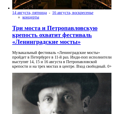
14 августа, пятница
-
16 августа, воскресенье
концерты
Три моста и Петропавловскую
крепость охватит фестиваль
«Ленинградские мосты»
Музыкальный фестиваль «Ленинградские мосты»
пройдет в Петербурге в 11-й раз. Инди-поп исполнители
выступят 14, 15 и 16 августа в Петропавловской
крепости и на трех мостах в центре. Вход свободный. 0+