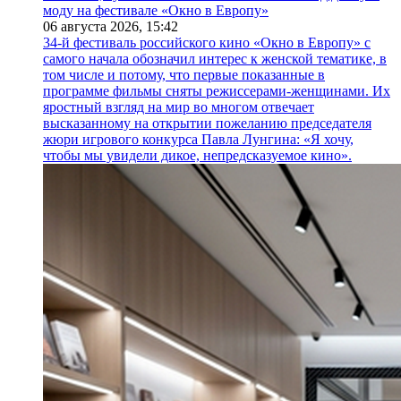
моду на фестивале «Окно в Европу»
06 августа 2026,
15:42
34-й фестиваль российского кино «Окно в Европу» с
самого начала обозначил интерес к женской тематике, в
том числе и потому, что первые показанные в
программе фильмы сняты режиссерами-женщинами. Их
яростный взгляд на мир во многом отвечает
высказанному на открытии пожеланию председателя
жюри игрового конкурса Павла Лунгина: «Я хочу,
чтобы мы увидели дикое, непредсказуемое кино».