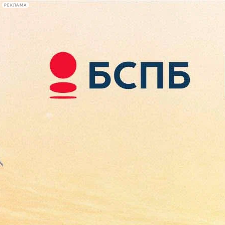
РЕКЛАМА
Афиша Plus
#телегид
Фонтанка.ру
Сегодня:
2026.08.07
15:47
Афиша Plus
кино
спектакли
выставки
концерты
лекции
книги
афиша плюс
новости
+