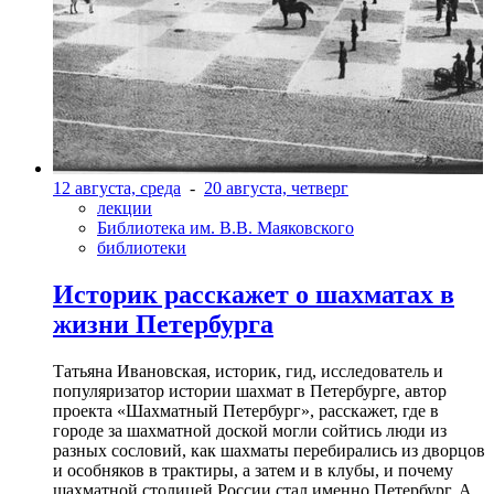
12 августа, среда
-
20 августа, четверг
лекции
Библиотека им. В.В. Маяковского
библиотеки
Историк расскажет о шахматах в
жизни Петербурга
Татьяна Ивановская, историк, гид, исследователь и
популяризатор истории шахмат в Петербурге, автор
проекта «Шахматный Петербург», расскажет, где в
городе за шахматной доской могли сойтись люди из
разных сословий, как шахматы перебирались из дворцов
и особняков в трактиры, а затем и в клубы, и почему
шахматной столицей России стал именно Петербург. А