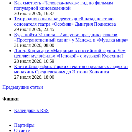
Как смотреть «Человека-паука»: гид по фильмам
популярной киновселенной
30 июля 2026,
16:37
Театр одного шамана: девять дней назад не стало
основателя театра «Особняк» Дмитрия Поднозова
29 июля 2026,
23:45
Куда пойти 31 июля—2 августа: праздник флоксов,
«Пространственный сдвиг» у Манежа и «Музыка мира»
31 июля 2026,
08:00
Линч, Кортасар и «Матрица» в российской глуши. Чем
цепляет мультфильм «Непокой» с музыкой Курехина?
28 июля 2026,
16:59
Книги-биографии: 7 ярких текстов о реальных людях от
монахинь Средневековья до Энтони Хопкинса
27 июля 2026,
18:00
Предыдущие статьи
Фишки
Календарь в RSS
Партнёры
О сайте