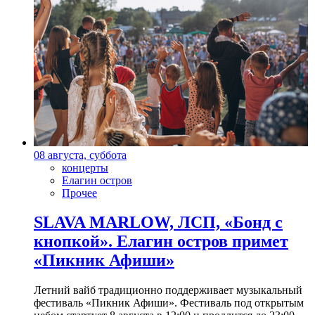
08 августа, суббота
концерты
Елагин остров
Прочее
SLAVA MARLOW, ЛСП, «Бонд с
кнопкой». Елагин остров примет
«Пикник Афиши»
Летний вайб традиционно поддерживает музыкальный
фестиваль «Пикник Афиши». Фестиваль под открытым