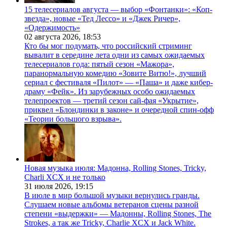
15 телесериалов августа — выбор «Фонтанки»: «Коп-
звезда», новые «Тед Лессо» и «Джек Ричер»,
«Одержимость»
02 августа 2026,
18:53
Кто бы мог подумать, что российский стриминг
вывалит в середине лета одни из самых ожидаемых
телесериалов года: пятый сезон «Мажора»,
паранормальную комедию «Зовите Витю!», лучший
сериал с фестиваля «Пилот» — «Паша» и даже кибер-
драму «Фейк». Из зарубежных особо ожидаемых
телепроектов — третий сезон сай-фая «Укрытие»,
приквел «Блондинки в законе» и очередной спин-офф
«Теории большого взрыва».
Новая музыка июля: Мадонна, Rolling Stones, Tricky,
Charli XCX и не только
31 июля 2026,
19:15
В июле в мир большой музыки вернулись гранды.
Слушаем новые альбомы ветеранов сцены разной
степени «выдержки» — Мадонны, Rolling Stones, The
Strokes, а так же Tricky, Charlie XCX и Jack White.