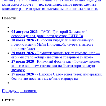
7–9 августа «Фонтанка» нашла не так много новых идей для
культурного досуга — но, возможно, самое время уделить
внимание ранее открытым выставкам или почитать книги.
Новости
04 августа 2026
- ТАСС: Григорий Заславский
освобожден от должности ректора ГИТИСа
30 июля 2026
- В России учредили национальную
премию имени Майи Плисецкой, лауреаты вместе
поставят балет
29 июля 2026
- Эрмитаж защитится от самозванцев —
его имя стало «общеизвестным товарным знаком»
27 июля 2026
- Книжный фестиваль «Фонарь» примет
книги в хорошем состоянии на благотворительную
ярмарку
27 июля 2026
- «Царское Село» зовет тезок императриц
бесплатно посетить музейные маршруты
Предыдущие новости
Статьи