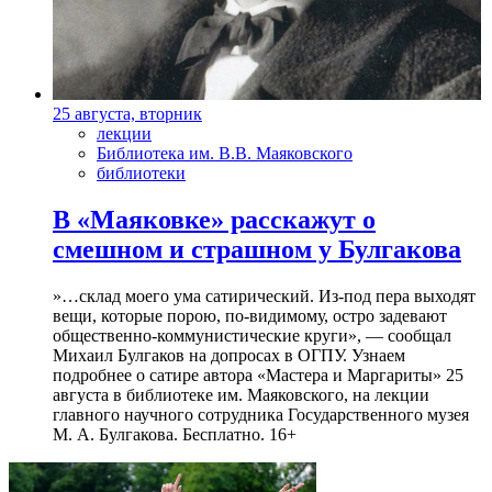
25 августа, вторник
лекции
Библиотека им. В.В. Маяковского
библиотеки
В «Маяковке» расскажут о
смешном и страшном у Булгакова
»…склад моего ума сатирический. Из-под пера выходят
вещи, которые порою, по-видимому, остро задевают
общественно-коммунистические круги», — сообщал
Михаил Булгаков на допросах в ОГПУ. Узнаем
подробнее о сатире автора «Мастера и Маргариты» 25
августа в библиотеке им. Маяковского, на лекции
главного научного сотрудника Государственного музея
М. А. Булгакова. Бесплатно. 16+