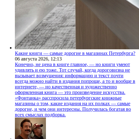
Какие книги — самые дорогие в магазинах Петербурга?
06 августа 2026,
12:13
Конечно, не цена в книге главное, — но книги умеют
удивлять и ею тоже. Тот случай, когда дороговизна не
вызывает возмущения: информацию и текст почти
всегда можно найти в издания попроще, а то и вообще в
интернете, — но качественная и художественно
оформленная книга — это произведение искусства.
«Фонтанка» расспросила петербургские книжные
магазины о том, какие издания на их полках — самые
дорогие, и чем они интересны. Получилась богатая во
всех смыслах подборка.