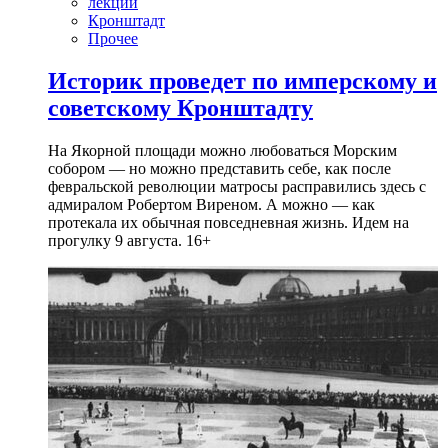
лекции
Кронштадт
Прочее
Историк проведет по имперскому и
советскому Кронштадту
На Якорной площади можно любоваться Морским
собором — но можно представить себе, как после
февральской революции матросы расправились здесь с
адмиралом Робертом Виреном. А можно — как
протекала их обычная повседневная жизнь. Идем на
прогулку 9 августа. 16+