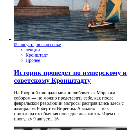
09 августа, воскресенье
лекции
Кронштадт
Прочее
Историк проведет по имперскому и
советскому Кронштадту
На Якорной площади можно любоваться Морским
собором — но можно представить себе, как после
февральской революции матросы расправились здесь с
адмиралом Робертом Виреном. А можно — как
протекала их обычная повседневная жизнь. Идем на
прогулку 9 августа. 16+