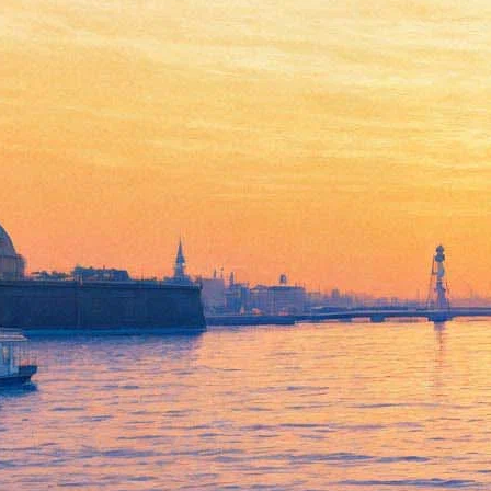
848. Коллекция Жоржа
Мачере и Нади Волконской