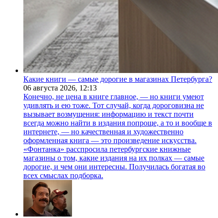
Какие книги — самые дорогие в магазинах Петербурга?
06 августа 2026,
12:13
Конечно, не цена в книге главное, — но книги умеют
удивлять и ею тоже. Тот случай, когда дороговизна не
вызывает возмущения: информацию и текст почти
всегда можно найти в издания попроще, а то и вообще в
интернете, — но качественная и художественно
оформленная книга — это произведение искусства.
«Фонтанка» расспросила петербургские книжные
магазины о том, какие издания на их полках — самые
дорогие, и чем они интересны. Получилась богатая во
всех смыслах подборка.