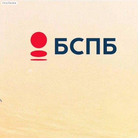
РЕКЛАМА
Афиша Plus
#телегид
Фонтанка.ру
Сегодня:
2026.08.07
13:01
Афиша Plus
кино
спектакли
выставки
концерты
лекции
книги
афиша плюс
новости
+