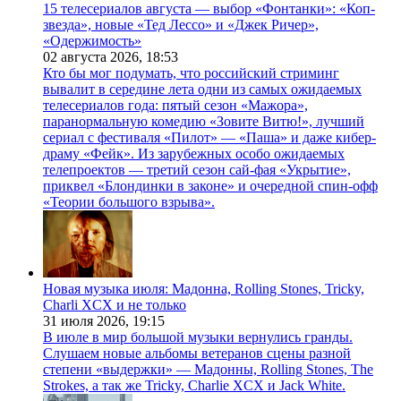
15 телесериалов августа — выбор «Фонтанки»: «Коп-
звезда», новые «Тед Лессо» и «Джек Ричер»,
«Одержимость»
02 августа 2026,
18:53
Кто бы мог подумать, что российский стриминг
вывалит в середине лета одни из самых ожидаемых
телесериалов года: пятый сезон «Мажора»,
паранормальную комедию «Зовите Витю!», лучший
сериал с фестиваля «Пилот» — «Паша» и даже кибер-
драму «Фейк». Из зарубежных особо ожидаемых
телепроектов — третий сезон сай-фая «Укрытие»,
приквел «Блондинки в законе» и очередной спин-офф
«Теории большого взрыва».
Новая музыка июля: Мадонна, Rolling Stones, Tricky,
Charli XCX и не только
31 июля 2026,
19:15
В июле в мир большой музыки вернулись гранды.
Слушаем новые альбомы ветеранов сцены разной
степени «выдержки» — Мадонны, Rolling Stones, The
Strokes, а так же Tricky, Charlie XCX и Jack White.