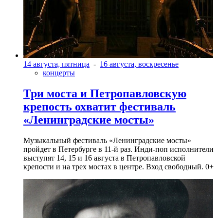
14 августа, пятница
-
16 августа, воскресенье
концерты
Три моста и Петропавловскую
крепость охватит фестиваль
«Ленинградские мосты»
Музыкальный фестиваль «Ленинградские мосты»
пройдет в Петербурге в 11-й раз. Инди-поп исполнители
выступят 14, 15 и 16 августа в Петропавловской
крепости и на трех мостах в центре. Вход свободный. 0+