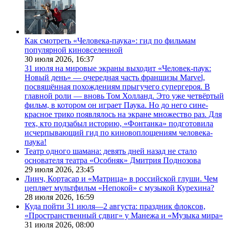
Как смотреть «Человека-паука»: гид по фильмам
популярной киновселенной
30 июля 2026,
16:37
31 июля на мировые экраны выходит «Человек-паук:
Новый день» — очередная часть франшизы Marvel,
посвящённая похождениям прыгучего супергероя. В
главной роли — вновь Том Холланд. Это уже четвёртый
фильм, в котором он играет Паука. Но до него сине-
красное трико появлялось на экране множество раз. Для
тех, кто подзабыл историю, «Фонтанка» подготовила
исчерпывающий гид по киновоплощениям человека-
паука!
Театр одного шамана: девять дней назад не стало
основателя театра «Особняк» Дмитрия Поднозова
29 июля 2026,
23:45
Линч, Кортасар и «Матрица» в российской глуши. Чем
цепляет мультфильм «Непокой» с музыкой Курехина?
28 июля 2026,
16:59
Куда пойти 31 июля—2 августа: праздник флоксов,
«Пространственный сдвиг» у Манежа и «Музыка мира»
31 июля 2026,
08:00