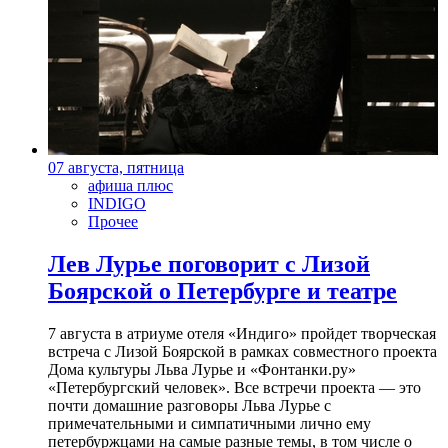
07 августа, пятница
афиша плюс
INDIGO
Прочее
Лев Лурье поговорит с Лизой
Боярской о Петербурге и театре
7 августа в атриуме отеля «Индиго» пройдет творческая
встреча с Лизой Боярской в рамках совместного проекта
Дома культуры Льва Лурье и «Фонтанки.ру»
«Петербургский человек». Все встречи проекта — это
почти домашние разговоры Льва Лурье с
примечательными и симпатичными лично ему
петербуржцами на самые разные темы, в том числе о