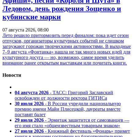
Афиши», песни «Короля и Шута» в
Ледовом, день рождения Зощенко и
кубинские марки
07 августа 2026, 08:00
Лето решило притормозить перед финалом: пока идет сезон
отпусков, организаторы культурных событий не слишком
загружают горожан творческими активностями. В выходные
7–9 августа «Фонтанка» нашла не так много новых идей для
культурного досуга — но, возможно, самое время уделить
внимание ранее открытым выставкам или почитать книги.
Новости
04 августа 2026
- ТАСС: Григорий Заславский
освобожден от должности ректора ГИТИСа
30 июля 2026
- В России учредили национальную
премию имени Майи Плисецкой, лауреаты вместе
поставят балет
29 июля 2026
- Эрмитаж защитится от самозванцев —
его имя стало «общеизвестным товарным знаком»
27 июля 2026
- Книжный фестиваль «Фонарь» примет
книги в хорошем состоянии на благотворительную