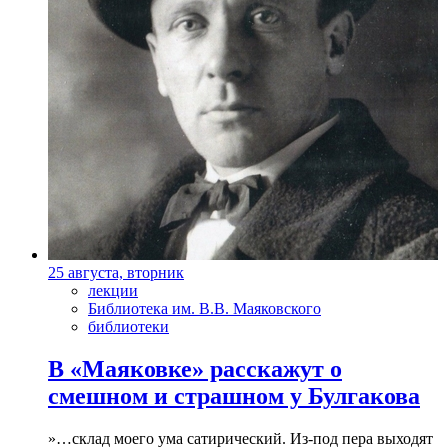
25 августа, вторник
лекции
Библиотека им. В.В. Маяковского
библиотеки
В «Маяковке» расскажут о
смешном и страшном у Булгакова
»…склад моего ума сатирический. Из-под пера выходят