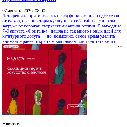
07 августа 2026, 08:00
Лето решило притормозить перед финалом: пока идет сезон
отпусков, организаторы культурных событий не слишком
загружают горожан творческими активностями. В выходные
7–9 августа «Фонтанка» нашла не так много новых идей для
культурного досуга — но, возможно, самое время уделить
внимание ранее открытым выставкам или почитать книги.
РЕКЛАМА
Новости