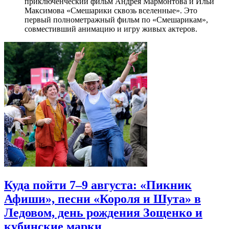
приключенческий фильм Андрея Мармонтова и Ильи
Максимова «Смешарики сквозь вселенные». Это
первый полнометражный фильм по «Смешарикам»,
совместивший анимацию и игру живых актеров.
Куда пойти 7–9 августа: «Пикник
Афиши», песни «Короля и Шута» в
Ледовом, день рождения Зощенко и
кубинские марки