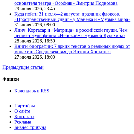
основателя театра «Особняк» Дмитрия Поднозова
29 июля 2026,
23:45
Куда пойти 31 июля—2 августа: праздник флоксов,
«Пространственный сдвиг» у Манежа и «Музыка мира»
31 июля 2026,
08:00
Линч, Кортасар и «Матрица» в российской глуши. Чем
цепляет мультфильм «Непокой» с музыкой Курехина?
28 июля 2026,
16:59
Книги-биографии: 7 ярких текстов о реальных людях от
монахинь Средневековья до Энтони Хопкинса
27 июля 2026,
18:00
Предыдущие статьи
Фишки
Календарь в RSS
Партнёры
О сайте
Контакты
Реклама
Бизнес-трибуна