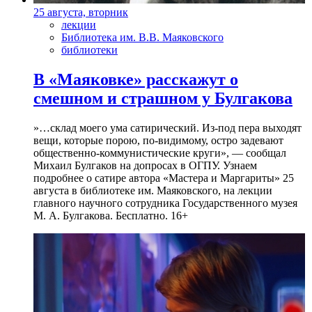
25 августа, вторник
лекции
Библиотека им. В.В. Маяковского
библиотеки
В «Маяковке» расскажут о
смешном и страшном у Булгакова
»…склад моего ума сатирический. Из-под пера выходят
вещи, которые порою, по-видимому, остро задевают
общественно-коммунистические круги», — сообщал
Михаил Булгаков на допросах в ОГПУ. Узнаем
подробнее о сатире автора «Мастера и Маргариты» 25
августа в библиотеке им. Маяковского, на лекции
главного научного сотрудника Государственного музея
М. А. Булгакова. Бесплатно. 16+