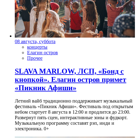
08 августа, суббота
концерты
Елагин остров
Прочее
SLAVA MARLOW, ЛСП, «Бонд с
кнопкой». Елагин остров примет
«Пикник Афиши»
Летний вайб традиционно поддерживает музыкальный
фестиваль «Пикник Афиши». Фестиваль под открытым
небом стартует 8 августа в 12:00 и продлится до 23:00.
Развернут пять сцен, интерактивные зоны и фудкорт.
Музыкальную программу составят рэп, инди и
электроника. 0+