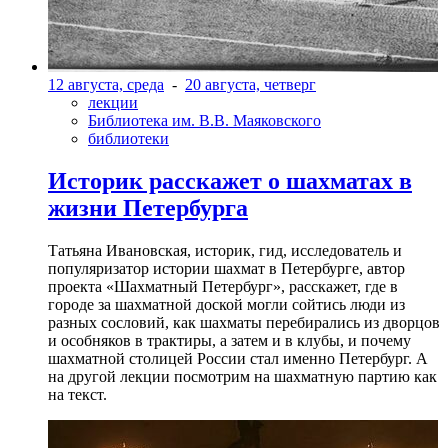
12 августа, среда
-
20 августа, четверг
лекции
Библиотека им. В.В. Маяковского
библиотеки
Историк расскажет о шахматах в
жизни Петербурга
Татьяна Ивановская, историк, гид, исследователь и
популяризатор истории шахмат в Петербурге, автор
проекта «Шахматный Петербург», расскажет, где в
городе за шахматной доской могли сойтись люди из
разных сословий, как шахматы перебирались из дворцов
и особняков в трактиры, а затем и в клубы, и почему
шахматной столицей России стал именно Петербург. А
на другой лекции посмотрим на шахматную партию как
на текст.