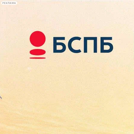
РЕКЛАМА
Афиша Plus
#телегид
Фонтанка.ру
Сегодня:
2026.08.08
06:31
Афиша Plus
кино
спектакли
выставки
концерты
лекции
книги
афиша плюс
новости
+