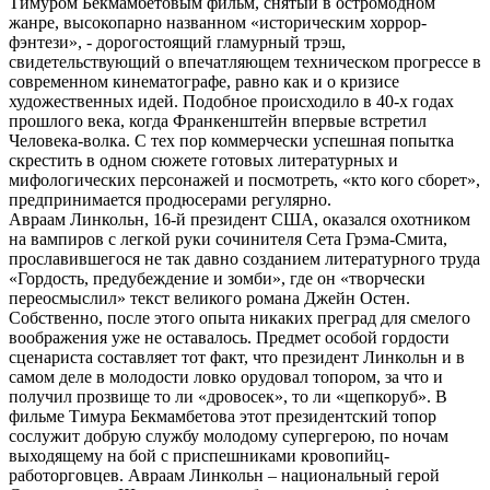
Тимуром Бекмамбетовым фильм, снятый в остромодном
жанре, высокопарно названном «историческим хоррор-
фэнтези», - дорогостоящий гламурный трэш,
свидетельствующий о впечатляющем техническом прогрессе в
современном кинематографе, равно как и о кризисе
художественных идей. Подобное происходило в 40-х годах
прошлого века, когда Франкенштейн впервые встретил
Человека-волка. С тех пор коммерчески успешная попытка
скрестить в одном сюжете готовых литературных и
мифологических персонажей и посмотреть, «кто кого сборет»,
предпринимается продюсерами регулярно.
Авраам Линкольн, 16-й президент США, оказался охотником
на вампиров с легкой руки сочинителя Сета Грэма-Смита,
прославившегося не так давно созданием литературного труда
«Гордость, предубеждение и зомби», где он «творчески
переосмыслил» текст великого романа Джейн Остен.
Собственно, после этого опыта никаких преград для смелого
воображения уже не оставалось. Предмет особой гордости
сценариста составляет тот факт, что президент Линкольн и в
самом деле в молодости ловко орудовал топором, за что и
получил прозвище то ли «дровосек», то ли «щепкоруб». В
фильме Тимура Бекмамбетова этот президентский топор
сослужит добрую службу молодому супергерою, по ночам
выходящему на бой с приспешниками кровопийц-
работорговцев. Авраам Линкольн – национальный герой