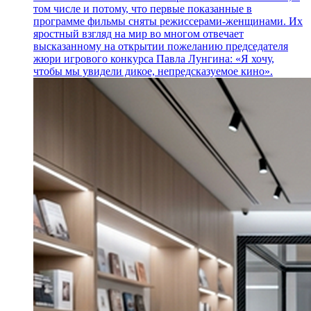
том числе и потому, что первые показанные в
программе фильмы сняты режиссерами-женщинами. Их
яростный взгляд на мир во многом отвечает
высказанному на открытии пожеланию председателя
жюри игрового конкурса Павла Лунгина: «Я хочу,
чтобы мы увидели дикое, непредсказуемое кино».