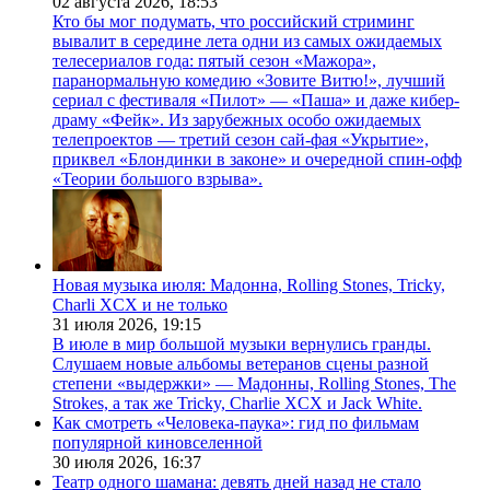
02 августа 2026,
18:53
Кто бы мог подумать, что российский стриминг
вывалит в середине лета одни из самых ожидаемых
телесериалов года: пятый сезон «Мажора»,
паранормальную комедию «Зовите Витю!», лучший
сериал с фестиваля «Пилот» — «Паша» и даже кибер-
драму «Фейк». Из зарубежных особо ожидаемых
телепроектов — третий сезон сай-фая «Укрытие»,
приквел «Блондинки в законе» и очередной спин-офф
«Теории большого взрыва».
Новая музыка июля: Мадонна, Rolling Stones, Tricky,
Charli XCX и не только
31 июля 2026,
19:15
В июле в мир большой музыки вернулись гранды.
Слушаем новые альбомы ветеранов сцены разной
степени «выдержки» — Мадонны, Rolling Stones, The
Strokes, а так же Tricky, Charlie XCX и Jack White.
Как смотреть «Человека-паука»: гид по фильмам
популярной киновселенной
30 июля 2026,
16:37
Театр одного шамана: девять дней назад не стало