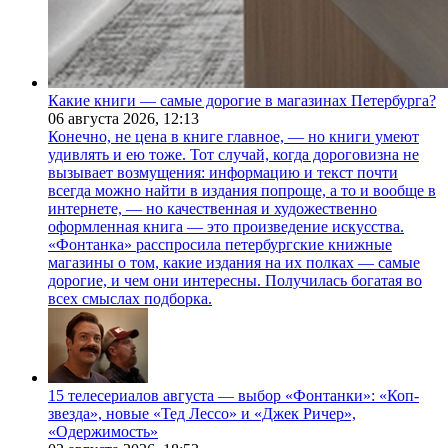
Какие книги — самые дорогие в магазинах Петербурга?
06 августа 2026,
12:13
Конечно, не цена в книге главное, — но книги умеют
удивлять и ею тоже. Тот случай, когда дороговизна не
вызывает возмущения: информацию и текст почти
всегда можно найти в издания попроще, а то и вообще в
интернете, — но качественная и художественно
оформленная книга — это произведение искусства.
«Фонтанка» расспросила петербургские книжные
магазины о том, какие издания на их полках — самые
дорогие, и чем они интересны. Получилась богатая во
всех смыслах подборка.
15 телесериалов августа — выбор «Фонтанки»: «Коп-
звезда», новые «Тед Лессо» и «Джек Ричер»,
«Одержимость»