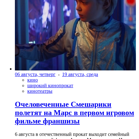
06 августа, четверг
-
19 августа, среда
кино
широкий кинопрокат
кинотеатры
Очеловеченные Смешарики
полетят на Марс в первом игровом
фильме франшизы
6 августа в отечественный прокат выходит семейный