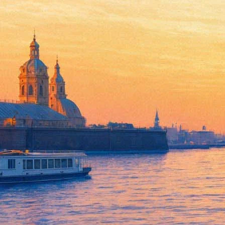
Водевили
20 июня 2012, среда
,
19.00
Версия для печати