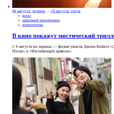
06 августа, четверг
-
19 августа, среда
кино
широкий кинопрокат
кинотеатры
В кино покажут мистический трилл
С 6 августа на экранах — фильм ужасов Джона Кийеса «
Пусан» и «Изгоняющий дьявола».