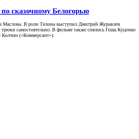
 по сказочному Белогорью
на Маслова. В роли Тихона выступил Дмитрий Журавлев
е трюки самостоятельно. В фильме также снялись Гоша Куценко
 Колчин («Коммерсант»).