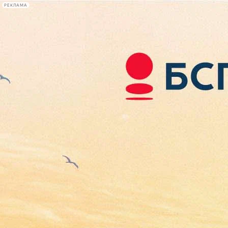
РЕКЛАМА
Афиша Plus
#телегид
Фонтанка.ру
Сегодня:
2026.08.06
22:41
Афиша Plus
кино
спектакли
выставки
концерты
лекции
книги
афиша плюс
новости
+