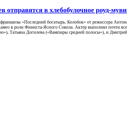
 отправятся в хлебобулочное роуд-муви
й франшизы «Последний богатырь. Колобок» от режиссера Анто
 камео в роли Финиста-Ясного Сокола. Актер выполнял почти вс
ю»), Татьяна Догилева («Вампиры средней полосы»), и Дмитрий