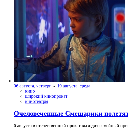
06 августа, четверг
-
19 августа, среда
кино
широкий кинопрокат
кинотеатры
Очеловеченные Смешарики полетят
6 августа в отечественный прокат выходит семейный п