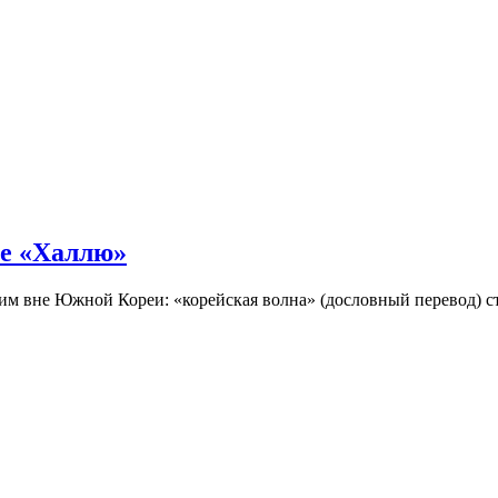
не «Халлю»
огим вне Южной Кореи: «корейская волна» (дословный перевод)