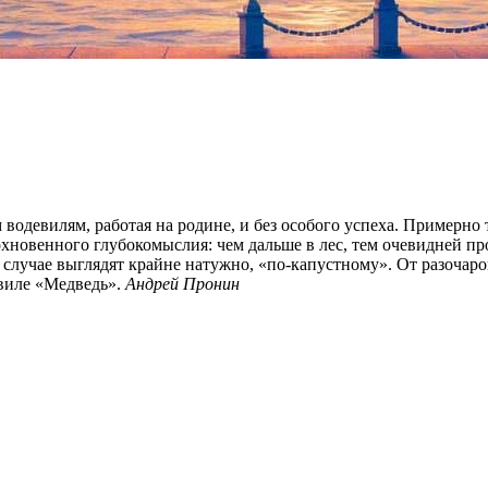
одевилям, работая на родине, и без особого успеха. Примерно то
охновенного глубокомыслия: чем дальше в лес, тем очевидней п
случае выглядят крайне натужно, «по-капустному». От разочаров
виле «Медведь».
Андрей Пронин