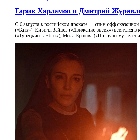
Гарик Харламов и Дмитрий Журавлев
С 6 августа в российском прокате — спин-офф сказочно
(«Батя»). Кирилл Зайцев («Движение вверх») вернулся в
(«Турецкий гамбит»), Мила Ершова («По щучьему велени