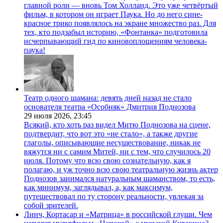
главной роли — вновь Том Холланд. Это уже четвёртый
фильм, в котором он играет Паука. Но до него сине-
красное трико появлялось на экране множество раз. Для
тех, кто подзабыл историю, «Фонтанка» подготовила
исчерпывающий гид по киновоплощениям человека-
паука!
Театр одного шамана: девять дней назад не стало
основателя театра «Особняк» Дмитрия Поднозова
29 июля 2026,
23:45
Всякий, кто хоть раз видел Митю Поднозова на сцене,
подтвердит, что вот это «не стало», а также другие
глаголы, описывающие несуществование, никак не
вяжутся ни с самим Митей, ни с тем, что случилось 20
июля. Потому что всю свою сознательную, как я
полагаю, и уж точно всю свою театральную жизнь актер
Поднозов занимался натуральным шаманством, то есть,
как минимум, заглядывал, а, как максимум,
путешествовал по ту сторону реальности, увлекая за
собой зрителей.
Линч, Кортасар и «Матрица» в российской глуши. Чем