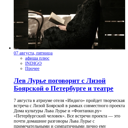
07 августа, пятница
афиша плюс
INDIGO
Прочее
Лев Лурье поговорит с Лизой
Боярской о Петербурге и театре
7 августа в атриуме отеля «Индиго» пройдет творческая
встреча с Лизой Боярской в рамках совместного проекта
Дома культуры Льва Лурье и «Фонтанки.ру»
«Петербургский человек». Все встречи проекта — это
почти домашние разговоры Льва Лурье с
примечательными и симпатичными лично ему