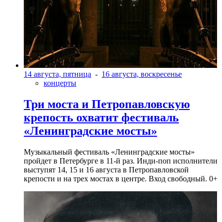
14 августа, пятница
-
16 августа, воскресенье
концерты
Три моста и Петропавловскую
крепость охватит фестиваль
«Ленинградские мосты»
Музыкальный фестиваль «Ленинградские мосты»
пройдет в Петербурге в 11-й раз. Инди-поп исполнители
выступят 14, 15 и 16 августа в Петропавловской
крепости и на трех мостах в центре. Вход свободный. 0+