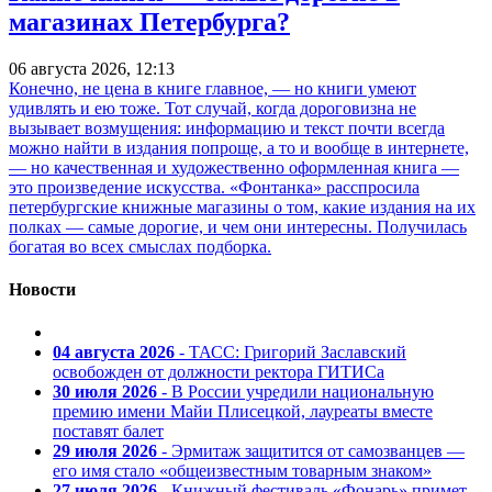
магазинах Петербурга?
06 августа 2026, 12:13
Конечно, не цена в книге главное, — но книги умеют
удивлять и ею тоже. Тот случай, когда дороговизна не
вызывает возмущения: информацию и текст почти всегда
можно найти в издания попроще, а то и вообще в интернете,
— но качественная и художественно оформленная книга —
это произведение искусства. «Фонтанка» расспросила
петербургские книжные магазины о том, какие издания на их
полках — самые дорогие, и чем они интересны. Получилась
богатая во всех смыслах подборка.
Новости
04 августа 2026
- ТАСС: Григорий Заславский
освобожден от должности ректора ГИТИСа
30 июля 2026
- В России учредили национальную
премию имени Майи Плисецкой, лауреаты вместе
поставят балет
29 июля 2026
- Эрмитаж защитится от самозванцев —
его имя стало «общеизвестным товарным знаком»
27 июля 2026
- Книжный фестиваль «Фонарь» примет