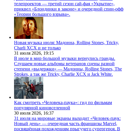
телепроектов — третий сезон сай-фая «Укрытие»,
приквел «Блондинки в законе» и очередной спин-офф
«Теории большого взрыва».
Новая музыка июля: Мадонна, Rolling Stones, Tricky,
Charli XCX и не только
31 июля 2026,
19:15
В июле в мир большой музыки вернулись гранды.
Слушаем новые альбомы ветеранов сцены разной
степени «выдержки» — Мадонны, Rolling Stones, The
Strokes, а так же Tricky, Charlie XCX и Jack White.
Как смотреть «Человека-паука»: гид по фильмам
популярной киновселенной
30 июля 2026,
16:37
31 июля на мировые экраны выходит «Человек-паук:
Новый день» — очередная часть франшизы Marvel,
посвящённая похождениям прыгучего супергероя. В