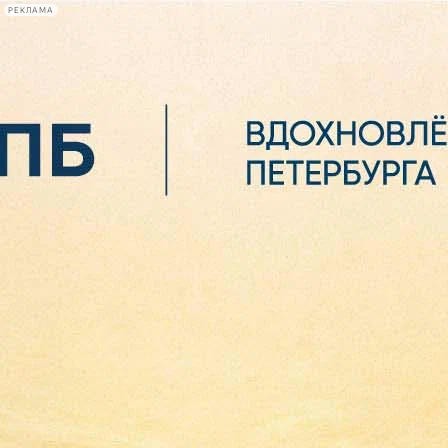
РЕКЛАМА
Афиша Plus
#телегид
Фонтанка.ру
Сегодня:
2026.08.07
02:29
Афиша Plus
кино
спектакли
выставки
концерты
лекции
книги
афиша плюс
новости
+