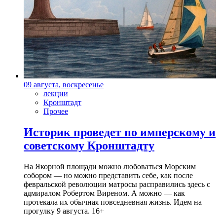
09 августа, воскресенье
лекции
Кронштадт
Прочее
Историк проведет по имперскому и
советскому Кронштадту
На Якорной площади можно любоваться Морским
собором — но можно представить себе, как после
февральской революции матросы расправились здесь с
адмиралом Робертом Виреном. А можно — как
протекала их обычная повседневная жизнь. Идем на
прогулку 9 августа. 16+