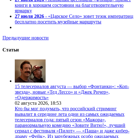
книги в хорошем состоянии на благотворительную
ярмарку
27 июля 2026
- «Царское Село» зовет тезок императриц
бесплатно посетить музейные маршруты
Предыдущие новости
Статьи
15 телесериалов августа — выбор «Фонтанки»: «Коп-
звезда», новые «Тед Лессо» и «Джек Ричер»,
«Одержимость»
02 августа 2026,
18:53
Кто бы мог подумать, что российский стриминг
вывалит в середине лета одни из самых ожидаемых
телесериалов года: пятый сезон «Мажора»,
паранормальную комедию «Зовите Витю!», лучший
сериал с фестиваля «Пилот» — «Паша» и даже кибер-
драму «Фейк». Из зарубежных особо ожидаемых