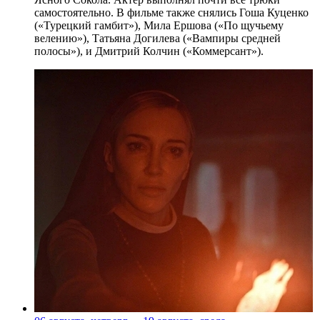
самостоятельно. В фильме также снялись Гоша Куценко
(«Турецкий гамбит»), Мила Ершова («По щучьему
велению»), Татьяна Догилева («Вампиры средней
полосы»), и Дмитрий Колчин («Коммерсант»).