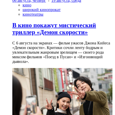
06 августа, четверг
-
19 августа, среда
кино
широкий кинопрокат
кинотеатры
В кино покажут мистический
триллер «Демон скорости»
С 6 августа на экранах — фильм ужасов Джона Кийеса
«Демон скорости». Критики сочли ленту бодрым и
увлекательным жанровым зрелищeм — своего рода
миксом фильмов «Поезд в Пусан» и «Изгоняющий
дьявола».