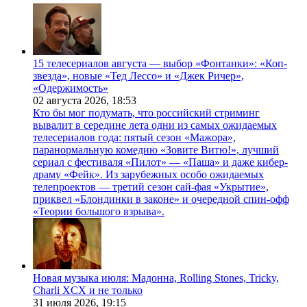
15 телесериалов августа — выбор «Фонтанки»: «Коп-
звезда», новые «Тед Лессо» и «Джек Ричер»,
«Одержимость»
02 августа 2026,
18:53
Кто бы мог подумать, что российский стриминг
вывалит в середине лета одни из самых ожидаемых
телесериалов года: пятый сезон «Мажора»,
паранормальную комедию «Зовите Витю!», лучший
сериал с фестиваля «Пилот» — «Паша» и даже кибер-
драму «Фейк». Из зарубежных особо ожидаемых
телепроектов — третий сезон сай-фая «Укрытие»,
приквел «Блондинки в законе» и очередной спин-офф
«Теории большого взрыва».
Новая музыка июля: Мадонна, Rolling Stones, Tricky,
Charli XCX и не только
31 июля 2026,
19:15