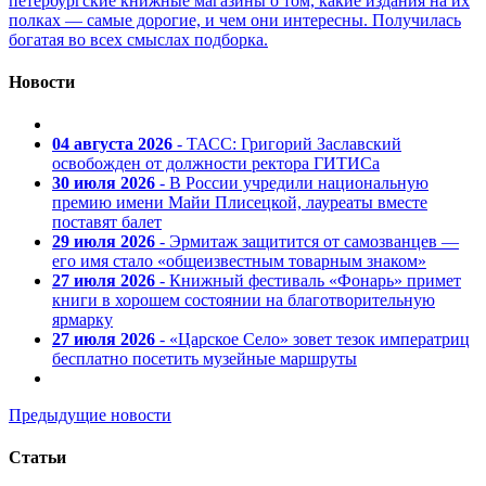
петербургские книжные магазины о том, какие издания на их
полках — самые дорогие, и чем они интересны. Получилась
богатая во всех смыслах подборка.
Новости
04 августа 2026
- ТАСС: Григорий Заславский
освобожден от должности ректора ГИТИСа
30 июля 2026
- В России учредили национальную
премию имени Майи Плисецкой, лауреаты вместе
поставят балет
29 июля 2026
- Эрмитаж защитится от самозванцев —
его имя стало «общеизвестным товарным знаком»
27 июля 2026
- Книжный фестиваль «Фонарь» примет
книги в хорошем состоянии на благотворительную
ярмарку
27 июля 2026
- «Царское Село» зовет тезок императриц
бесплатно посетить музейные маршруты
Предыдущие новости
Статьи