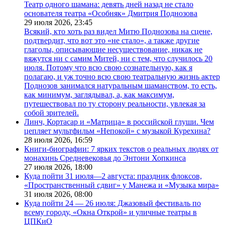
Театр одного шамана: девять дней назад не стало
основателя театра «Особняк» Дмитрия Поднозова
29 июля 2026,
23:45
Всякий, кто хоть раз видел Митю Поднозова на сцене,
подтвердит, что вот это «не стало», а также другие
глаголы, описывающие несуществование, никак не
вяжутся ни с самим Митей, ни с тем, что случилось 20
июля. Потому что всю свою сознательную, как я
полагаю, и уж точно всю свою театральную жизнь актер
Поднозов занимался натуральным шаманством, то есть,
как минимум, заглядывал, а, как максимум,
путешествовал по ту сторону реальности, увлекая за
собой зрителей.
Линч, Кортасар и «Матрица» в российской глуши. Чем
цепляет мультфильм «Непокой» с музыкой Курехина?
28 июля 2026,
16:59
Книги-биографии: 7 ярких текстов о реальных людях от
монахинь Средневековья до Энтони Хопкинса
27 июля 2026,
18:00
Куда пойти 31 июля—2 августа: праздник флоксов,
«Пространственный сдвиг» у Манежа и «Музыка мира»
31 июля 2026,
08:00
Куда пойти 24 — 26 июля: Джазовый фестиваль по
всему городу, «Окна Открой» и уличные театры в
ЦПКиО