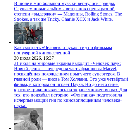
В июле в мир большой музыки вернулись гранды.
Слушаем новые альбомы ветеранов сцены разной
степени «выдержки» — Мадонны, Rolling Stones, The
Strokes, а так же Tricky, Charlie XCX и Jack White.
Как смотреть «Человека-паука»: гид по фильмам
популярной киновселенной
30 июля 2026,
16:37
31 июля на мировые экраны выходит «Человек-паук:
Новый день» — очередная часть франшизы Marvel,
посвящённая похождениям прыгучего супергероя. В
главной роли — вновь Том Холланд. Это уже четвёртый
фильм, в котором он играет Паука. Но до него сине-
красное трико появлялось на экране множество раз. Для
тех, кто подзабыл историю, «Фонтанка» подготовила
исчерпывающий гид по киновоплощениям человека-
паука!