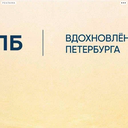
РЕКЛАМА
Афиша Plus
#телегид
Фонтанка.ру
Сегодня:
2026.08.06
15:28
Афиша Plus
кино
спектакли
выставки
концерты
лекции
книги
афиша плюс
новости
+