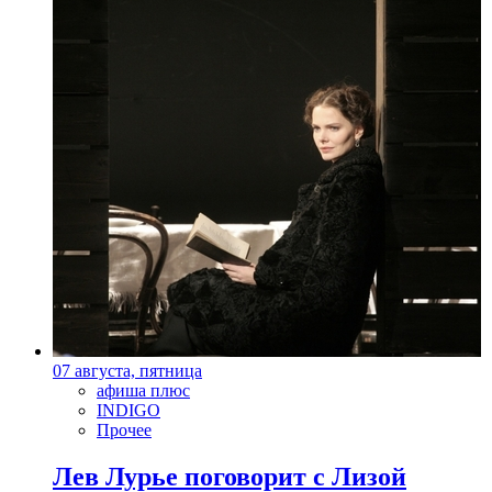
07 августа, пятница
афиша плюс
INDIGO
Прочее
Лев Лурье поговорит с Лизой