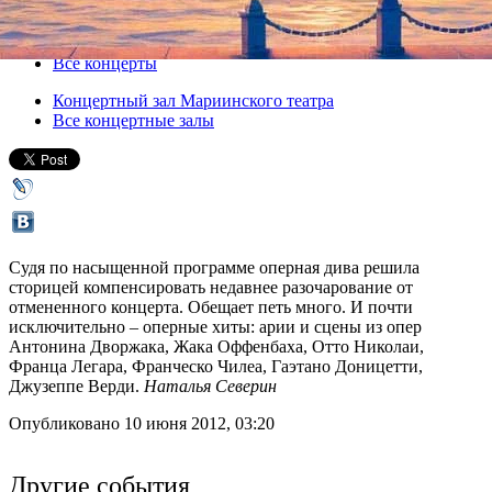
20 июля 2012, пятница
,
19.00
Версия для печати
Все концерты
Концертный зал Мариинского театра
Все концертные залы
Судя по насыщенной программе оперная дива решила
сторицей компенсировать недавнее разочарование от
отмененного концерта. Обещает петь много. И почти
исключительно – оперные хиты: арии и сцены из опер
Антонина Дворжака, Жака Оффенбаха, Отто Николаи,
Франца Легара, Франческо Чилеа, Гаэтано Доницетти,
Джузеппе Верди.
Наталья Северин
Опубликовано 10 июня 2012, 03:20
Другие события