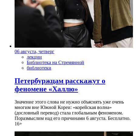
06 августа, четверг
лекции
Библиотека на Стремянной
библиотеки
Петербуржцам расскажут о
феномене «Халлю»
Значение этого слова не нужно объяснять уже очень
многим вне Южной Кореи: «корейская волна»
(дословный перевод) стала глобальным феноменом.
Поразмыслим над его причинами 6 августа. Бесплатно.
16+