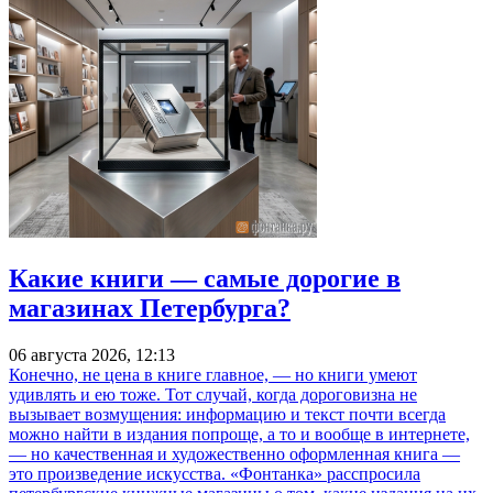
Какие книги — самые дорогие в
магазинах Петербурга?
06 августа 2026, 12:13
Конечно, не цена в книге главное, — но книги умеют
удивлять и ею тоже. Тот случай, когда дороговизна не
вызывает возмущения: информацию и текст почти всегда
можно найти в издания попроще, а то и вообще в интернете,
— но качественная и художественно оформленная книга —
это произведение искусства. «Фонтанка» расспросила