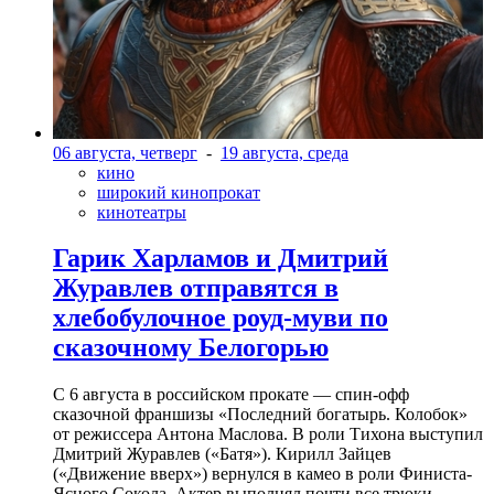
06 августа, четверг
-
19 августа, среда
кино
широкий кинопрокат
кинотеатры
Гарик Харламов и Дмитрий
Журавлев отправятся в
хлебобулочное роуд-муви по
сказочному Белогорью
С 6 августа в российском прокате — спин-офф
сказочной франшизы «Последний богатырь. Колобок»
от режиссера Антона Маслова. В роли Тихона выступил
Дмитрий Журавлев («Батя»). Кирилл Зайцев
(«Движение вверх») вернулся в камео в роли Финиста-
Ясного Сокола. Актер выполнял почти все трюки