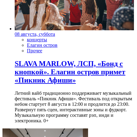
08 августа, суббота
концерты
Елагин остров
Прочее
SLAVA MARLOW, ЛСП, «Бонд с
кнопкой». Елагин остров примет
«Пикник Афиши»
Летний вайб традиционно поддерживает музыкальный
фестиваль «Пикник Афиши». Фестиваль под открытым
небом стартует 8 августа в 12:00 и продлится до 23:00.
Развернут пять сцен, интерактивные зоны и фудкорт.
Музыкальную программу составят рэп, инди и
электроника. 0+