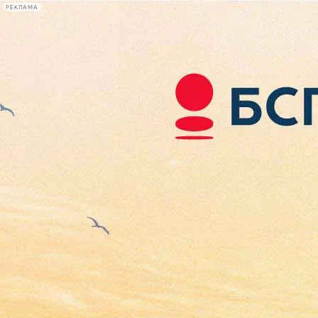
РЕКЛАМА
Афиша Plus
#телегид
Фонтанка.ру
Сегодня:
2026.08.08
04:42
Афиша Plus
кино
спектакли
выставки
концерты
лекции
книги
афиша плюс
новости
+