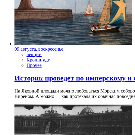
09 августа, воскресенье
лекции
Кронштадт
Прочее
Историк проведет по имперскому и
На Якорной площади можно любоваться Морским собором 
Виреном. А можно — как протекала их обычная повседнев